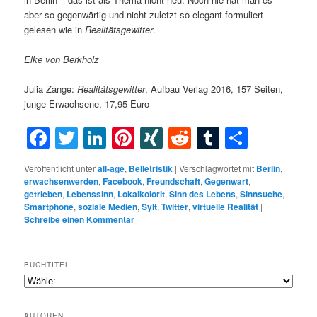
aber so gegenwärtig und nicht zuletzt so elegant formuliert
gelesen wie in
Realitätsgewitter
.
Elke von Berkholz
Julia Zange:
Realitätsgewitter
, Aufbau Verlag 2016, 157 Seiten,
junge Erwachsene, 17,95 Euro
Facebook
Twitter
LinkedIn
Pinterest
XING
Reddit
Tumblr
Teilen
Veröffentlicht unter
all-age
,
Belletristik
|
Verschlagwortet mit
Berlin
,
erwachsenwerden
,
Facebook
,
Freundschaft
,
Gegenwart
,
getrieben
,
Lebenssinn
,
Lokalkolorit
,
Sinn des Lebens
,
Sinnsuche
,
Smartphone
,
soziale Medien
,
Sylt
,
Twitter
,
virtuelle Realität
|
Schreibe einen Kommentar
BUCHTITEL
AUTOREN