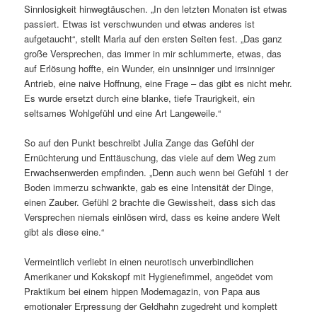
Sinnlosigkeit hinwegtäuschen. „In den letzten Monaten ist etwas
passiert. Etwas ist verschwunden und etwas anderes ist
aufgetaucht“, stellt Marla auf den ersten Seiten fest. „Das ganz
große Versprechen, das immer in mir schlummerte, etwas, das
auf Erlösung hoffte, ein Wunder, ein unsinniger und irrsinniger
Antrieb, eine naive Hoffnung, eine Frage – das gibt es nicht mehr.
Es wurde ersetzt durch eine blanke, tiefe Traurigkeit, ein
seltsames Wohlgefühl und eine Art Langeweile.“
So auf den Punkt beschreibt Julia Zange das Gefühl der
Ernüchterung und Enttäuschung, das viele auf dem Weg zum
Erwachsenwerden empfinden. „Denn auch wenn bei Gefühl 1 der
Boden immerzu schwankte, gab es eine Intensität der Dinge,
einen Zauber. Gefühl 2 brachte die Gewissheit, dass sich das
Versprechen niemals einlösen wird, dass es keine andere Welt
gibt als diese eine.“
Vermeintlich verliebt in einen neurotisch unverbindlichen
Amerikaner und Kokskopf mit Hygienefimmel, angeödet vom
Praktikum bei einem hippen Modemagazin, von Papa aus
emotionaler Erpressung der Geldhahn zugedreht und komplett