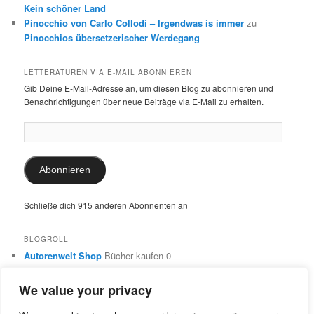
Kein schöner Land
Pinocchio von Carlo Collodi – Irgendwas is immer
zu
Pinocchios übersetzerischer Werdegang
LETTERATUREN VIA E-MAIL ABONNIEREN
Gib Deine E-Mail-Adresse an, um diesen Blog zu abonnieren und
Benachrichtigungen über neue Beiträge via E-Mail zu erhalten.
E-
Mail-
Adresse:
Abonnieren
Schließe dich 915 anderen Abonnenten an
BLOGROLL
Autorenwelt Shop
Bücher kaufen 0
Autorin Ulrike Schimming
Publikationen von Ulrike Schimming
0
We value your privacy
Dr. Ulrike Schimming
Übersetzungen aus dem Italienischen