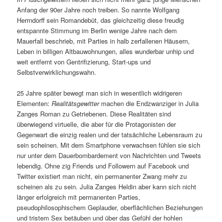
Anfang der 90er Jahre noch treiben. So nannte Wolfgang
Herrndorff sein Romandebüt, das gleichzeitig diese freudig
entspannte Stimmung im Berlin wenige Jahre nach dem
Mauerfall beschrieb, mit Parties in halb zerfallenen Häusern,
Leben in billigen Altbauwohnungen, alles wunderbar unhip und
weit entfernt von Gentrifizierung, Start-ups und
Selbstverwirklichungswahn.
25 Jahre später bewegt man sich in wesentlich widrigeren
Elementen:
Realitätsgewitter
machen die Endzwanziger in Julia
Zanges Roman zu Getriebenen. Diese Realitäten sind
überwiegend virtuelle, die aber für die Protagonisten der
Gegenwart die einzig realen und der tatsächliche Lebensraum zu
sein scheinen. Mit dem Smartphone verwachsen fühlen sie sich
nur unter dem Dauerbombardement von Nachrichten und Tweets
lebendig. Ohne zig Friends und Followern auf Facebook und
Twitter existiert man nicht, ein permanenter Zwang mehr zu
scheinen als zu sein. Julia Zanges Heldin aber kann sich nicht
länger erfolgreich mit permanenten Parties,
pseudophilosophischem Geplauder, oberflächlichen Beziehungen
und tristem Sex betäuben und über das Gefühl der hohlen