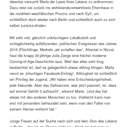
ideenlos versucht Marla der Leere ihres Lebens zu entkommen.
Dazu reist sie zurück ins wohlstandsverwahrloste Elternhaus in
die nordrhein-westfälischen Provinz und nach Sylt, um
schließlich doch wieder nach Berlin und schließlich auch zu sich
selbst zurückzufinden.
Mit sehr viel, gänzlich unkitschigem Lokalkolorit und
schlaglichtartig aufblitzenden, politischen Ereignissen des Jahres
2015 (Flüchtlinge, Merkels „wir schaffen das“, Attentat in Nizza)
haut die knapp 30-jährige Julia Zange eine höchst moderne
Coming-of-Age-Geschichte raus. Weil das alles sehr klug
beobachtet ist, darf es gelegentlich etwas altklug klingen, Marla
nennt es „kitschigen Facebook-Eintrag“, Altklugheit ist schließlich
ein Privileg der Jugend. „Wir haben eine Entscheidungsfreiheit,
jede Sekunde. Aber das Seltsamste, was jetzt passiert, ist, dass
auf einmal Gefühl 3 auftaucht“, erkennt Marla. „Und das hat
etwas mit den anderen Menschen zu tun. Vielleicht kann man
erst mit jemandem befreundet sein, wenn man den Falter von
seinem Herzen entfernt hat.“
Junge Frauen auf der Suche nach sich und dem Sinn des Lebens
in Berlin – das ist als Thema nicht neu. Noch nie hat man es