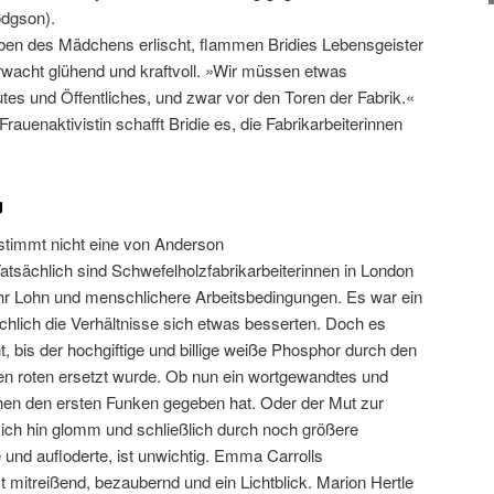
odgson).
en des Mädchens erlischt, flammen Bridies Lebensgeister
erwacht glühend und kraftvoll. »Wir müssen etwas
tes und Öffentliches, und zwar vor den Toren der Fabrik.«
 Frauenaktivistin schafft Bridie es, die Fabrikarbeiterinnen
g
stimmt nicht eine von Anderson
tsächlich sind Schwefelholzfabrikarbeiterinnen in London
mehr Lohn und menschlichere Arbeitsbedingungen. Es war ein
chlich die Verhältnisse sich etwas besserten. Doch es
t, bis der hochgiftige und billige weiße Phosphor durch den
en roten ersetzt wurde. Ob nun ein wortgewandtes und
n den ersten Funken gegeben hat. Oder der Mut zur
ich hin glomm und schließlich durch noch größere
und aufloderte, ist unwichtig. Emma Carrolls
t mitreißend, bezaubernd und ein Lichtblick. Marion Hertle