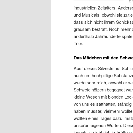
En
industriellen Zeitalters. Ande
und Musicals, obwohl sie zuti
dass sich nicht ihrem Schicksal
grausam bestraft. Noch mehr a
anderthalb Jahrhunderte spät
Trier.
Das Mädchen mit den Schwe
Aber dieses Silvester ist Schl
auch um hochgiftige Substanz
wurde sehr reich, obwohl er w
Schwefelhölzern begegnet war. 
kleine Wesen mit blonden Lock
von uns es satthatten, ständig 
haben musste; vielmehr wollte
wollten eines Tages dazu imst
unseren eigenen Worten. Diese
jedenfalls nicht richtig. Hätt