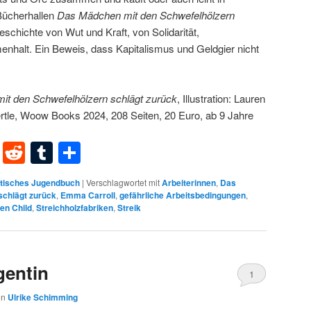
Bücherhallen
Das Mädchen mit den Schwefelhölzern
schichte von Wut und Kraft, von Solidarität,
nhalt. Ein Beweis, dass Kapitalismus und Geldgier nicht
t den Schwefelhölzern schlägt zurück
, Illustration: Lauren
rtle, Woow Books 2024, 208 Seiten, 20 Euro, ab 9 Jahre
dIn
terest
XING
Reddit
Tumblr
Teilen
itisches Jugendbuch
|
Verschlagwortet mit
Arbeiterinnen
,
Das
schlägt zurück
,
Emma Carroll
,
gefährliche Arbeitsbedingungen
,
en Child
,
Streichholzfabriken
,
Streik
gentin
1
on
Ulrike Schimming