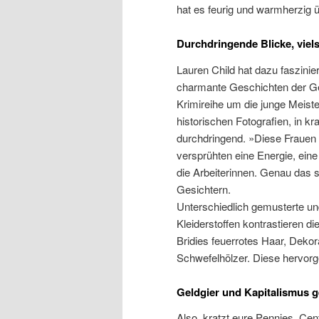
hat es feurig und warmherzig ü
Durchdringende Blicke, vie
Lauren Child hat dazu faszinie
charmante Geschichten der Ges
Krimireihe um die junge Meist
historischen Fotografien, in k
durchdringend. »Diese Frauen 
versprühten eine Energie, eine 
die Arbeiterinnen. Genau das 
Gesichtern.
Unterschiedlich gemusterte un
Kleiderstoffen kontrastieren di
Bridies feuerrotes Haar, Deko
Schwefelhölzer. Diese hervorg
Geldgier und Kapitalismus 
Also, kratzt eure Pennies, Ce