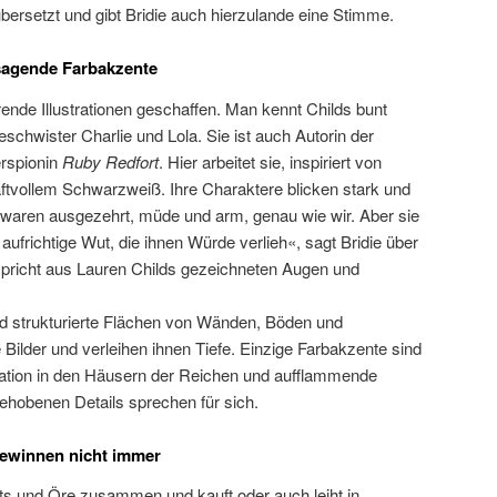
bersetzt und gibt Bridie auch hierzulande eine Stimme.
lsagende Farbakzente
rende Illustrationen geschaffen. Man kennt Childs bunt
chwister Charlie und Lola. Sie ist auch Autorin der
erspionin
Ruby Redfort
. Hier arbeitet sie, inspiriert von
raftvollem Schwarzweiß. Ihre Charaktere blicken stark und
waren ausgezehrt, müde und arm, genau wie wir. Aber sie
aufrichtige Wut, die ihnen Würde verlieh«, sagt Bridie über
spricht aus Lauren Childs gezeichneten Augen und
d strukturierte Flächen von Wänden, Böden und
e Bilder und verleihen ihnen Tiefe. Einzige Farbakzente sind
ration in den Häusern der Reichen und aufflammende
ehobenen Details sprechen für sich.
gewinnen nicht immer
nts und Öre zusammen und kauft oder auch leiht in