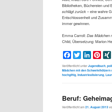
Bibliotheken, Büchereien und 
schlägt zurück
– eine wahre Ge
Entschlossenheit und Zusamme
immer gewinnen.
Emma Carroll:
Das Mädchen mi
Child, Übersetzung: Marion He
Facebook
Twitter
Linke
Pin
Veröffentlicht unter
Jugendbuch
,
pol
Mädchen mit den Schwefelhölzern 
hochgiftig
,
Industriealisierung
,
Laur
Beruf: Geheima
Veröffentlicht am
21. August 2013
v