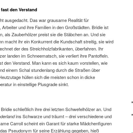
 fast den Verstand
ht ausgedacht. Das war grausame Realität für
Arbeiter und ihre Familien in den Großstädten. Bridie ist
in, als Zauberhölzer preist sie die Stäbchen an. Und sie
n macht ihr ein Konkurrent die Kundschaft streitig, sie wird
echnet der des Streichholzfabrikanten, überfahren. Ihr
zer landen im Schneematsch, sie verliert ihre Pantoffeln.
ast den Verstand. Man kann es sich kaum vorstellen, wie
id und einem Schal stundenlang durch die Straßen über
eutzutage hüllen sich die meisten schon in dicke
tur in einstellige Plusgrade sinkt.
ridie schließlich ihre drei letzten Schwefelhölzer an. Und
derland
ins Schwarze und träumt – drei verschiedene und
ame Carroll scheint ein Garant für starke Mädchenfiguren
ch das Pseudonym für seine Erzählung gegeben, hieß