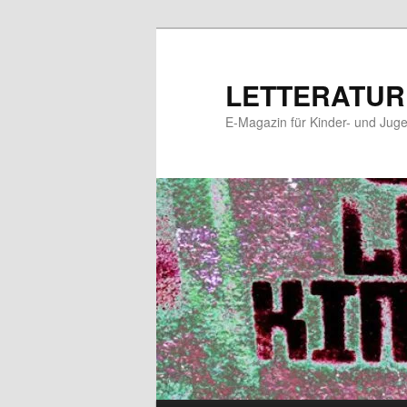
Zum
Zum
primären
sekundären
Inhalt
Inhalt
LETTERATUR
springen
springen
E-Magazin für Kinder- und Juge