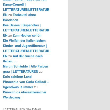
Kamp-Cornell |
LETTERATURENLETTERATUR
EN
zu
Teebeutel ohne
Bändchen
Bea Davies | Super-Gau |
LETTERATURENLETTERATUR
EN
zu
Zum Heulen schön
Die Vielfalt der italienischen
Kinder- und Jugendliteratur |
LETTERATURENLETTERATUR
EN
zu
Auf der Suche nach
Italien …
Martin Schäuble | Alle Farben
grau | LETTERATUREN
zu
Kein schöner Land
Pinocchio von Carlo Collodi –
Irgendwas is immer
zu
Pinocchios übersetzerischer
Werdegang
LETTERATUREN VIA E-MAIL