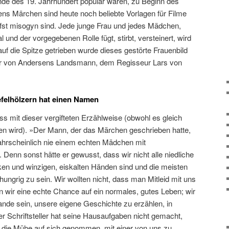
de des 19. Jahrhundert populär waren, zu Beginn des
rsens Märchen sind heute noch beliebte Vorlagen für Filme
efst misogyn sind. Jede junge Frau und jedes Mädchen,
 und der vorgegebenen Rolle fügt, stirbt, versteinert, wird
uf die Spitze getrieben wurde dieses gestörte Frauenbild
er von Andersens Landsmann, dem Regisseur Lars von
felhölzern hat einen Namen
uss mit dieser vergifteten Erzählweise (obwohl es gleich
en wird). »Der Mann, der das Märchen geschrieben hatte,
ahrscheinlich nie einem echten Mädchen mit
Denn sonst hätte er gewusst, dass wir nicht alle niedliche
en und winzigen, eiskalten Händen sind und die meisten
hungrig zu sein. Wir wollten nicht, dass man Mitleid mit uns
n wir eine echte Chance auf ein normales, gutes Leben; wir
ande sein, unsere eigene Geschichte zu erzählen, in
r Schriftsteller hat seine Hausaufgaben nicht gemacht,
e er die Mühe auf sich genommen, mit einer von uns zu