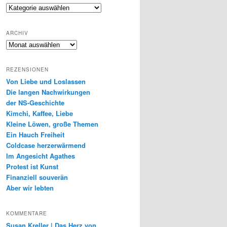
Genres
ARCHIV
Archiv
REZENSIONEN
Von Liebe und Loslassen
Die langen Nachwirkungen
der NS-Geschichte
Kimchi, Kaffee, Liebe
Kleine Löwen, große Themen
Ein Hauch Freiheit
Coldcase herzerwärmend
Im Angesicht Agathes
Protest ist Kunst
Finanziell souverän
Aber wir lebten
KOMMENTARE
Susan Kreller | Das Herz von