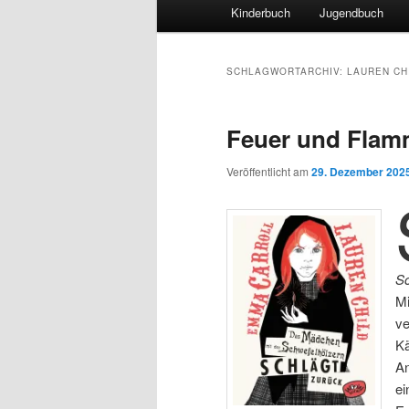
Hauptmenü
Kinderbuch
Jugendbuch
SCHLAGWORTARCHIV:
LAUREN CH
Feuer und Flamm
Veröffentlicht am
29. Dezember 202
Sc
Mi
ve
Kä
An
ei