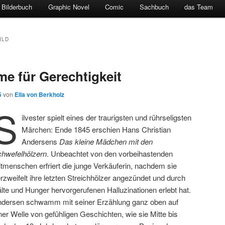
Bilderbuch
Graphic Novel
Comic
Sachbuch
das Team
ILD
e für Gerechtigkeit
5
von
Ella von Berkholz
S
ilvester spielt eines der traurigsten und rührseligsten
Märchen: Ende 1845 erschien Hans Christian
Andersens
Das kleine Mädchen mit den
hwefelhölzern
. Unbeachtet von den vorbeihastenden
tmenschen erfriert die junge Verkäuferin, nachdem sie
rzweifelt ihre letzten Streichhölzer angezündet und durch
lte und Hunger hervorgerufenen Halluzinationen erlebt hat.
dersen schwamm mit seiner Erzählung ganz oben auf
ner Welle von gefühligen Geschichten, wie sie Mitte bis