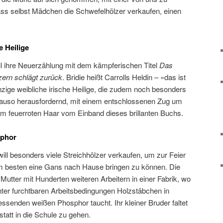
ass selbst Mädchen die Schwefelhölzer verkaufen, einen
 Heilige
l ihre Neuerzählung mit dem kämpferischen Titel
Das
ern schlägt zurück
. Bridie heißt Carrolls Heldin – »das ist
inzige weibliche irische Heilige, die zudem noch besonders
auso herausfordernd, mit einem entschlossenen Zug um
rem feuerroten Haar vom Einband dieses brillanten Buchs.
sphor
e will besonders viele Streichhölzer verkaufen, um zur Feier
m besten eine Gans nach Hause bringen zu können. Die
 Mutter mit Hunderten weiteren Arbeitern in einer Fabrik, wo
nter furchtbaren Arbeitsbedingungen Holzstäbchen in
ssenden weißen Phosphor taucht. Ihr kleiner Bruder faltet
statt in die Schule zu gehen.