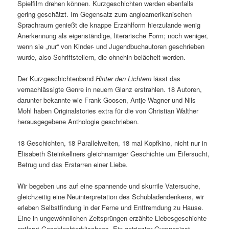
Spielfilm drehen können. Kurzgeschichten werden ebenfalls
gering geschätzt. Im Gegensatz zum angloamerikanischen
Sprachraum genießt die knappe Erzählform hierzulande wenig
Anerkennung als eigenständige, literarische Form; noch weniger,
wenn sie „nur“ von Kinder- und Jugendbuchautoren geschrieben
wurde, also Schriftstellern, die ohnehin belächelt werden.
Der Kurzgeschichtenband
Hinter den Lichtern
lässt das
vernachlässigte Genre in neuem Glanz erstrahlen. 18 Autoren,
darunter bekannte wie Frank Goosen, Antje Wagner und Nils
Mohl haben Originalstories extra für die von Christian Walther
herausgegebene Anthologie geschrieben.
18 Geschichten, 18 Parallelwelten, 18 mal Kopfkino, nicht nur in
Elisabeth Steinkellners gleichnamiger Geschichte um Eifersucht,
Betrug und das Erstarren einer Liebe.
Wir begeben uns auf eine spannende und skurrile Vatersuche,
gleichzeitig eine Neuinterpretation des Schubladendenkens, wir
erleben Selbstfindung in der Ferne und Entfremdung zu Hause.
Eine in ungewöhnlichen Zeitsprüngen erzählte Liebesgeschichte
entlarvt Geschlechterklischees. Ein getriezter Gymnasiast