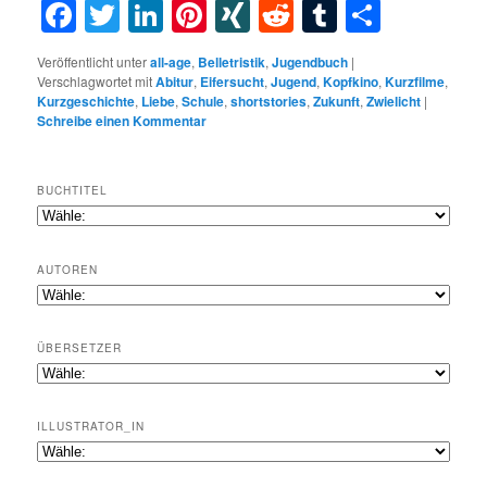
Facebook
Twitter
LinkedIn
Pinterest
XING
Reddit
Tumblr
Teilen
Veröffentlicht unter
all-age
,
Belletristik
,
Jugendbuch
|
Verschlagwortet mit
Abitur
,
Eifersucht
,
Jugend
,
Kopfkino
,
Kurzfilme
,
Kurzgeschichte
,
Liebe
,
Schule
,
shortstories
,
Zukunft
,
Zwielicht
|
Schreibe einen Kommentar
BUCHTITEL
AUTOREN
ÜBERSETZER
ILLUSTRATOR_IN