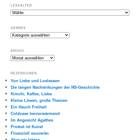
LESEALTER
GENRES
Genres
ARCHIV
Archiv
REZENSIONEN
Von Liebe und Loslassen
Die langen Nachwirkungen der NS-Geschichte
Kimchi, Kaffee, Liebe
Kleine Löwen, große Themen
Ein Hauch Freiheit
Coldcase herzerwärmend
Im Angesicht Agathes
Protest ist Kunst
Finanziell souverän
Aber wir lebten