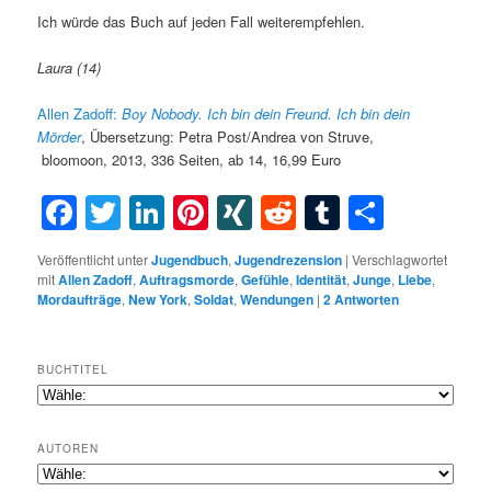
Ich würde das Buch auf jeden Fall weiterempfehlen.
Laura (14)
Allen Zadoff:
Boy Nobody. Ich bin dein Freund. Ich bin dein
Mörder
, Übersetzung: Petra Post/Andrea von Struve,
bloomoon, 2013, 336 Seiten, ab 14, 16,99 Euro
Facebook
Twitter
LinkedIn
Pinterest
XING
Reddit
Tumblr
Teilen
Veröffentlicht unter
Jugendbuch
,
Jugendrezension
|
Verschlagwortet
mit
Allen Zadoff
,
Auftragsmorde
,
Gefühle
,
Identität
,
Junge
,
Liebe
,
Mordaufträge
,
New York
,
Soldat
,
Wendungen
|
2
Antworten
BUCHTITEL
AUTOREN