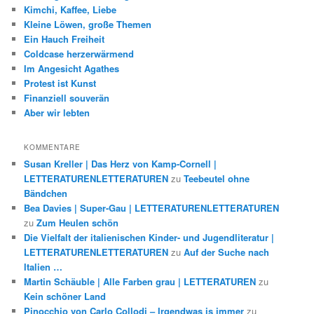
Kimchi, Kaffee, Liebe
Kleine Löwen, große Themen
Ein Hauch Freiheit
Coldcase herzerwärmend
Im Angesicht Agathes
Protest ist Kunst
Finanziell souverän
Aber wir lebten
KOMMENTARE
Susan Kreller | Das Herz von Kamp-Cornell |
LETTERATURENLETTERATUREN
zu
Teebeutel ohne
Bändchen
Bea Davies | Super-Gau | LETTERATURENLETTERATUREN
zu
Zum Heulen schön
Die Vielfalt der italienischen Kinder- und Jugendliteratur |
LETTERATURENLETTERATUREN
zu
Auf der Suche nach
Italien …
Martin Schäuble | Alle Farben grau | LETTERATUREN
zu
Kein schöner Land
Pinocchio von Carlo Collodi – Irgendwas is immer
zu