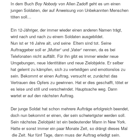
In dem Buch
Boy Nobody
von Allen Zadoff geht es um einen
jungen Soldaten, der auf Anweisung von Unbekannten Menschen
töten soll…
Ein 12-Jähriger, der immer wieder einen anderen Namen trägt,
wird nach und nach zu einem Soldaten ausgebildet.
Nun ist er 16 Jahre alt, und seine Eltern sind tot. Seine
Auftraggeber soll er „Mutter“ und „Vater“ nennen, da es bei
Telefonaten nicht auffällt. Für ihn gibt es immer wieder neue
Umgebungen, neue Identitäten und neue Zielobjekte. Er selber
hat gelernt zu kämpfen, sich zu verteidigen und emotionslos zu
sein. Bekommt er einen Auftrag, versucht er, zunächst das
Vertrauen des Opfers zu gewinnen. Hat er dies geschafft, tötet er
es leise und still und verschwindet. Hauptsache weg. Dann
wartet er auf den nächsten Auftrag.
Der junge Soldat hat schon mehrere Aufträge erfolgreich beendet,
doch nun bekommt er einen, der sein schwierigster werden soll.
Sein nächstes Zielobjekt ist ein bedeutender Mann in New York.
Hatte er sonst immer ein paar Monate Zeit, so drängt dieses Mal
die Zeit. Nur fünf Tage, dann muss der Auftrag erledigt sein.