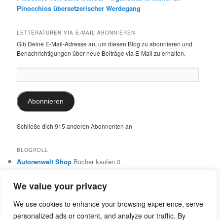
Pinocchios übersetzerischer Werdegang
LETTERATUREN VIA E-MAIL ABONNIEREN
Gib Deine E-Mail-Adresse an, um diesen Blog zu abonnieren und
Benachrichtigungen über neue Beiträge via E-Mail zu erhalten.
E-
Mail-
Adresse:
Abonnieren
Schließe dich 915 anderen Abonnenten an
BLOGROLL
Autorenwelt Shop
Bücher kaufen 0
Autorin Ulrike Schimming
Publikationen von Ulrike Schimming
0
We value your privacy
Dr. Ulrike Schimming
Übersetzungen aus dem Italienischen
und Englischen 0
We use cookies to enhance your browsing experience, serve
personalized ads or content, and analyze our traffic. By