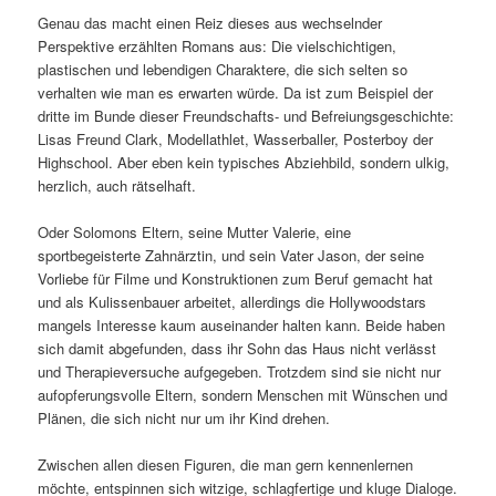
Genau das macht einen Reiz dieses aus wechselnder
Perspektive erzählten Romans aus: Die vielschichtigen,
plastischen und lebendigen Charaktere, die sich selten so
verhalten wie man es erwarten würde. Da ist zum Beispiel der
dritte im Bunde dieser Freundschafts- und Befreiungsgeschichte:
Lisas Freund Clark, Modellathlet, Wasserballer, Posterboy der
Highschool. Aber eben kein typisches Abziehbild, sondern ulkig,
herzlich, auch rätselhaft.
Oder Solomons Eltern, seine Mutter Valerie, eine
sportbegeisterte Zahnärztin, und sein Vater Jason, der seine
Vorliebe für Filme und Konstruktionen zum Beruf gemacht hat
und als Kulissenbauer arbeitet, allerdings die Hollywoodstars
mangels Interesse kaum auseinander halten kann. Beide haben
sich damit abgefunden, dass ihr Sohn das Haus nicht verlässt
und Therapieversuche aufgegeben. Trotzdem sind sie nicht nur
aufopferungsvolle Eltern, sondern Menschen mit Wünschen und
Plänen, die sich nicht nur um ihr Kind drehen.
Zwischen allen diesen Figuren, die man gern kennenlernen
möchte, entspinnen sich witzige, schlagfertige und kluge Dialoge.