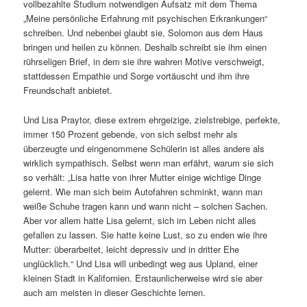
vollbezahlte Studium notwendigen Aufsatz mit dem Thema
„Meine persönliche Erfahrung mit psychischen Erkrankungen“
schreiben. Und nebenbei glaubt sie, Solomon aus dem Haus
bringen und heilen zu können. Deshalb schreibt sie ihm einen
rührseligen Brief, in dem sie ihre wahren Motive verschweigt,
stattdessen Empathie und Sorge vortäuscht und ihm ihre
Freundschaft anbietet.
Und Lisa Praytor, diese extrem ehrgeizige, zielstrebige, perfekte,
immer 150 Prozent gebende, von sich selbst mehr als
überzeugte und eingenommene Schülerin ist alles andere als
wirklich sympathisch. Selbst wenn man erfährt, warum sie sich
so verhält: „Lisa hatte von ihrer Mutter einige wichtige Dinge
gelernt. Wie man sich beim Autofahren schminkt, wann man
weiße Schuhe tragen kann und wann nicht – solchen Sachen.
Aber vor allem hatte Lisa gelernt, sich im Leben nicht alles
gefallen zu lassen. Sie hatte keine Lust, so zu enden wie ihre
Mutter: überarbeitet, leicht depressiv und in dritter Ehe
unglücklich.“ Und Lisa will unbedingt weg aus Upland, einer
kleinen Stadt in Kalifornien. Erstaunlicherweise wird sie aber
auch am meisten in dieser Geschichte lernen.