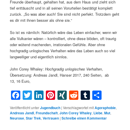
Freunde überhaupt, gehalten hat, aus dem Haus und zieht sich
tief enttäuscht und in all seinen Vorurteilen bestätigt komplett
zurück. „So was aber auch! Sie sind nicht perfekt. Trotzdem geht
es dir mit ihnen besser als ohne sie.“
So ist es nämlich: Natürlich wäre das Leben einfacher, wenn wir
alle Vulkanier wären – kontrolliert, ohne diese blöden, oft traurig
oder wütend machenden, irrationalen Gefühle. Aber ohne
hochgradig unlogisches Verhalten wäre das Leben auch so viel
langweiliger und eigentlich sinnlos.
John Corey Whaley:
Hochgradig unlogisches Verhalten
,
Übersetzung: Andreas Jandl, Hanser 2017, 240 Seiten, ab
13, 16 Euro,
Facebook
Twitter
LinkedIn
Pinterest
XING
Reddit
Tumblr
Teilen
Veröffentlicht unter
Jugendbuch
|
Verschlagwortet mit
Agoraphobie
,
Andreas Jandl
,
Freundschaft
,
John Corey Whaley
,
Liebe
,
Mut
,
Neurose
,
Star Trek
,
Vertrauen
|
Schreibe einen Kommentar