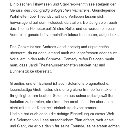
Ein bisschen Filmwissen und Star-Trek-Kenntnisse steigern den
Genuss des
hochgradig unlogischen Verhaltens
. Grundlegende
Wahrheiten über Freundschaft und Verlieben lassen sich
hervorragend auf dem Holodeck darstellen. Beiläufig spielt auch
das Thema Homosexualität eine Rolle, und es werden ein paar
Vorurteile, gerade bei vermeintlich toleranten Leuten, aufgedeckt.
Das Ganze ist von Andreas Jandl spritzig und unprätentiös
übersetzt, da ist dann jemand auch mal angefressen oder sauer.
Vor allem in den teils Screwball Comedy reifen Dialogen merkt
man, dass Jandl Theaterwissenschaften studiert hat und
Bühnenstücke übersetzt.
Grandios und erfrischend ist auch Solomons pragmatische,
lebenslustige Großmutter, eine erfolgreiche Immobilienmaklerin.
Ihr gelingt es am besten, Solomon aus seiner selbstgewählten
Isolation zu befreien, sie nimmt ihn ernst, lässt ihn aber auch
nicht mit seiner Krankheit einfach so davonkommen.
Und sie hat auch genau die richtige Einstellung zu dieser Welt.
Als Solomon von Lisas tatsächlichem Plan erfährt, wirft er sie
und Clark, die er bis dahin für seine Freunde, seine ersten echten