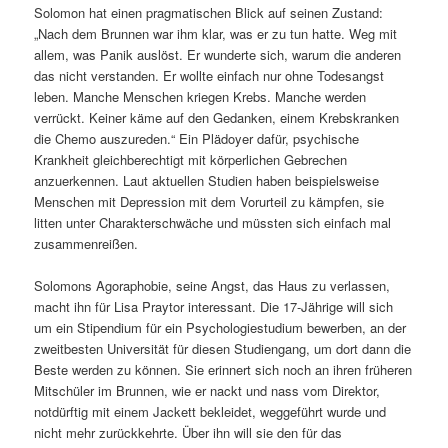
Solomon hat einen pragmatischen Blick auf seinen Zustand:
„Nach dem Brunnen war ihm klar, was er zu tun hatte. Weg mit
allem, was Panik auslöst. Er wunderte sich, warum die anderen
das nicht verstanden. Er wollte einfach nur ohne Todesangst
leben. Manche Menschen kriegen Krebs. Manche werden
verrückt. Keiner käme auf den Gedanken, einem Krebskranken
die Chemo auszureden.“ Ein Plädoyer dafür, psychische
Krankheit gleichberechtigt mit körperlichen Gebrechen
anzuerkennen. Laut aktuellen Studien haben beispielsweise
Menschen mit Depression mit dem Vorurteil zu kämpfen, sie
litten unter Charakterschwäche und müssten sich einfach mal
zusammenreißen.
Solomons Agoraphobie, seine Angst, das Haus zu verlassen,
macht ihn für Lisa Praytor interessant. Die 17-Jährige will sich
um ein Stipendium für ein Psychologiestudium bewerben, an der
zweitbesten Universität für diesen Studiengang, um dort dann die
Beste werden zu können. Sie erinnert sich noch an ihren früheren
Mitschüler im Brunnen, wie er nackt und nass vom Direktor,
notdürftig mit einem Jackett bekleidet, weggeführt wurde und
nicht mehr zurückkehrte. Über ihn will sie den für das