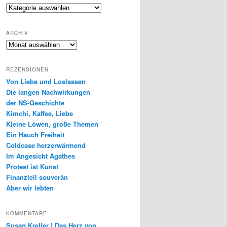
Genres
ARCHIV
Archiv
REZENSIONEN
Von Liebe und Loslassen
Die langen Nachwirkungen
der NS-Geschichte
Kimchi, Kaffee, Liebe
Kleine Löwen, große Themen
Ein Hauch Freiheit
Coldcase herzerwärmend
Im Angesicht Agathes
Protest ist Kunst
Finanziell souverän
Aber wir lebten
KOMMENTARE
Susan Kreller | Das Herz von