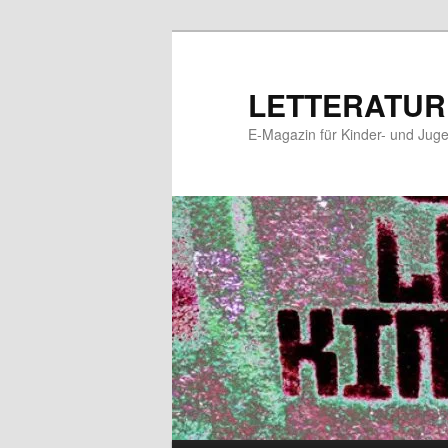
Zum
Zum
primären
sekundären
Inhalt
Inhalt
LETTERATUR
springen
springen
E-Magazin für Kinder- und Juge