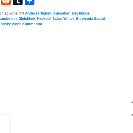
dIn
terest
XING
Reddit
Tumblr
Teilen
chlagwortet mit
Andersartigkeit
,
Aussehen
,
Dschungel
,
samkeiten
,
Gleichheit
,
Krokodil
,
Luise Winter
,
Stephanie Gustai
,
hreibe einen Kommentar