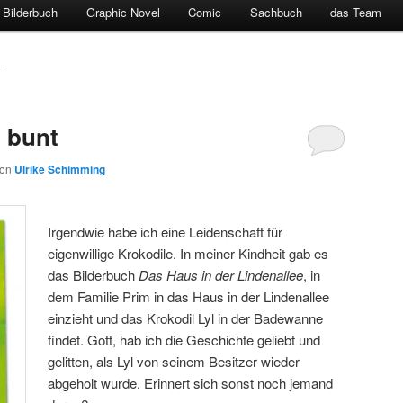
Bilderbuch
Graphic Novel
Comic
Sachbuch
das Team
T
t bunt
von
Ulrike Schimming
Irgendwie habe ich eine Leidenschaft für
eigenwillige Krokodile. In meiner Kindheit gab es
das Bilderbuch
Das Haus in der Lindenallee
, in
dem Familie Prim in das Haus in der Lindenallee
einzieht und das Krokodil Lyl in der Badewanne
findet. Gott, hab ich die Geschichte geliebt und
gelitten, als Lyl von seinem Besitzer wieder
abgeholt wurde. Erinnert sich sonst noch jemand