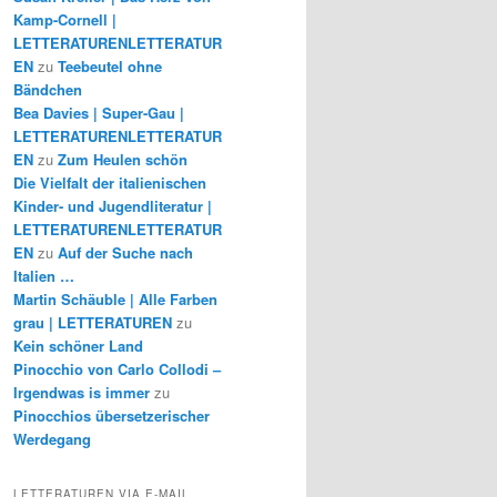
Kamp-Cornell |
LETTERATURENLETTERATUR
EN
zu
Teebeutel ohne
Bändchen
Bea Davies | Super-Gau |
LETTERATURENLETTERATUR
EN
zu
Zum Heulen schön
Die Vielfalt der italienischen
Kinder- und Jugendliteratur |
LETTERATURENLETTERATUR
EN
zu
Auf der Suche nach
Italien …
Martin Schäuble | Alle Farben
grau | LETTERATUREN
zu
Kein schöner Land
Pinocchio von Carlo Collodi –
Irgendwas is immer
zu
Pinocchios übersetzerischer
Werdegang
LETTERATUREN VIA E-MAIL