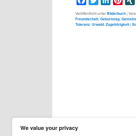
Facebook
Twitter
Linke
Pin
Veröffentlicht unter
Bilderbuch
|
Vers
Freundschaft
,
Geburtstag
,
Gemein
Toleranz
,
Urwald
,
Zugehörigkeit
|
Sc
We value your privacy