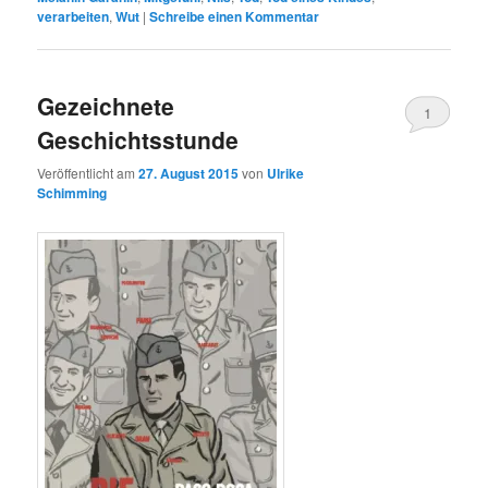
verarbeiten
,
Wut
|
Schreibe einen Kommentar
Gezeichnete
1
Geschichtsstunde
Veröffentlicht am
27. August 2015
von
Ulrike
Schimming