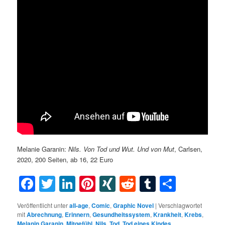
Melanie Garanin:
Nils. Von Tod und Wut. Und von Mut
, Carlsen,
2020, 200 Seiten, ab 16, 22 Euro
Facebook
Twitter
LinkedIn
Pinterest
XING
Reddit
Tumblr
Teilen
Veröffentlicht unter
all-age
,
Comic
,
Graphic Novel
|
Verschlagwortet
mit
Abrechnung
,
Erinnern
,
Gesundheitssystem
,
Krankheit
,
Krebs
,
Melanin Garanin
,
Mitgefühl
,
Nils
,
Tod
,
Tod eines Kindes
,