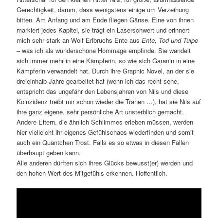
Gerechtigkeit, darum, dass wenigstens einige um Verzeihung
bitten. Am Anfang und am Ende fliegen Gänse. Eine von ihnen
markiert jedes Kapitel, sie trägt ein Laserschwert und erinnert
mich sehr stark an Wolf Erlbruchs Ente aus
Ente, Tod und Tulpe
– was ich als wunderschöne Hommage empfinde. Sie wandelt
sich immer mehr in eine Kämpferin, so wie sich Garanin in eine
Kämpferin verwandelt hat. Durch ihre Graphic Novel, an der sie
dreieinhalb Jahre gearbeitet hat (wenn ich das recht sehe,
entspricht das ungefähr den Lebensjahren von Nils und diese
Koinzidenz treibt mir schon wieder die Tränen …), hat sie Nils auf
ihre ganz eigene, sehr persönliche Art unsterblich gemacht.
Andere Eltern, die ähnlich Schlimmes erleben müssen, werden
hier vielleicht ihr eigenes Gefühlschaos wiederfinden und somit
auch ein Quäntchen Trost. Falls es so etwas in diesen Fällen
überhaupt geben kann.
Alle anderen dürften sich ihres Glücks bewusst(er) werden und
den hohen Wert des Mitgefühls erkennen. Hoffentlich.