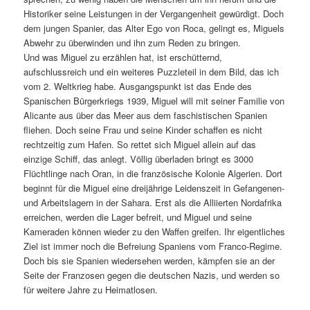
Historiker seine Leistungen in der Vergangenheit gewürdigt. Doch
dem jungen Spanier, das Alter Ego von Roca, gelingt es, Miguels
Abwehr zu überwinden und ihn zum Reden zu bringen.
Und was Miguel zu erzählen hat, ist erschütternd,
aufschlussreich und ein weiteres Puzzleteil in dem Bild, das ich
vom 2. Weltkrieg habe. Ausgangspunkt ist das Ende des
Spanischen Bürgerkriegs 1939, Miguel will mit seiner Familie von
Alicante aus über das Meer aus dem faschistischen Spanien
fliehen. Doch seine Frau und seine Kinder schaffen es nicht
rechtzeitig zum Hafen. So rettet sich Miguel allein auf das
einzige Schiff, das anlegt. Völlig überladen bringt es 3000
Flüchtlinge nach Oran, in die französische Kolonie Algerien. Dort
beginnt für die Miguel eine dreijährige Leidenszeit in Gefangenen-
und Arbeitslagern in der Sahara. Erst als die Alliierten Nordafrika
erreichen, werden die Lager befreit, und Miguel und seine
Kameraden können wieder zu den Waffen greifen. Ihr eigentliches
Ziel ist immer noch die Befreiung Spaniens vom Franco-Regime.
Doch bis sie Spanien wiedersehen werden, kämpfen sie an der
Seite der Franzosen gegen die deutschen Nazis, und werden so
für weitere Jahre zu Heimatlosen.