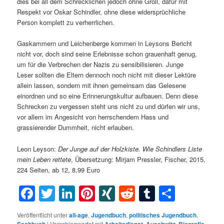
dies bei all dem Schrecklichen jedoch ohne Groll, dafür mit
Respekt vor Oskar Schindler, ohne diese widersprüchliche
Person komplett zu verherrlichen.
Gaskammern und Leichenberge kommen in Leysons Bericht
nicht vor, doch sind seine Erlebnisse schon grauenhaft genug,
um für die Verbrechen der Nazis zu sensibilisieren. Junge
Leser sollten die Eltern dennoch noch nicht mit dieser Lektüre
allein lassen, sondern mit ihnen gemeinsam das Gelesene
einordnen und so eine Erinnerungskultur aufbauen. Denn diese
Schrecken zu vergessen steht uns nicht zu und dürfen wir uns,
vor allem im Angesicht von herrschendem Hass und
grassierender Dummheit, nicht erlauben.
Leon Leyson:
Der
Junge
auf der
Holzkiste.
Wie Schindlers Liste
mein Leben rettete
, Übersetzung: Mirjam Pressler, Fischer, 2015,
224 Seiten, ab 12, 8,99 Euro
Facebook
Twitter
LinkedIn
Pinterest
XING
Reddit
Tumblr
Teilen
Veröffentlicht unter
all-age
,
Jugendbuch
,
politisches Jugendbuch
,
|
Verschlagwortet mit
,
,
,