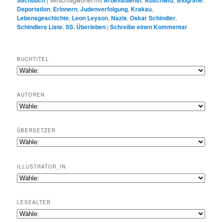
Sachbuch
Arbeitsdienst
Auschwitz
Biografie
Deportation
,
Erinnern
,
Judenverfolgung
,
Krakau
,
Lebensgeschichte
,
Leon Leyson
,
Nazis
,
Oskar Schindler
,
Schindlers Liste
,
SS
,
Überleben
|
Schreibe einen Kommentar
BUCHTITEL
AUTOREN
ÜBERSETZER
ILLUSTRATOR_IN
LESEALTER