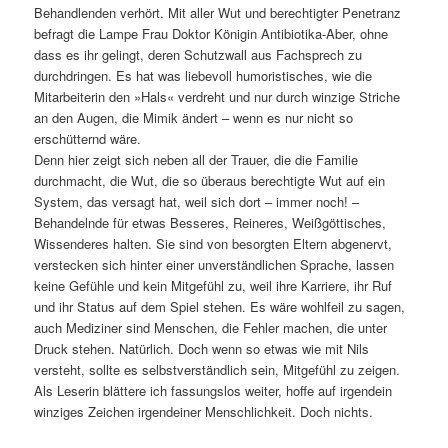
Behandlenden verhört. Mit aller Wut und berechtigter Penetranz
befragt die Lampe Frau Doktor Königin Antibiotika-Aber, ohne
dass es ihr gelingt, deren Schutzwall aus Fachsprech zu
durchdringen. Es hat was liebevoll humoristisches, wie die
Mitarbeiterin den »Hals« verdreht und nur durch winzige Striche
an den Augen, die Mimik ändert – wenn es nur nicht so
erschütternd wäre.
Denn hier zeigt sich neben all der Trauer, die die Familie
durchmacht, die Wut, die so überaus berechtigte Wut auf ein
System, das versagt hat, weil sich dort – immer noch! –
Behandelnde für etwas Besseres, Reineres, Weißgöttisches,
Wissenderes halten. Sie sind von besorgten Eltern abgenervt,
verstecken sich hinter einer unverständlichen Sprache, lassen
keine Gefühle und kein Mitgefühl zu, weil ihre Karriere, ihr Ruf
und ihr Status auf dem Spiel stehen. Es wäre wohlfeil zu sagen,
auch Mediziner sind Menschen, die Fehler machen, die unter
Druck stehen. Natürlich. Doch wenn so etwas wie mit Nils
versteht, sollte es selbstverständlich sein, Mitgefühl zu zeigen.
Als Leserin blättere ich fassungslos weiter, hoffe auf irgendein
winziges Zeichen irgendeiner Menschlichkeit. Doch nichts.