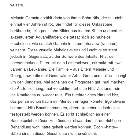
wusste.
Melanie Garanin erzählt darin von ihrem Sohn Nils, der mit nicht
einmal vier Jahren stirbt. Sie findet für dieses Unfassbare
berührende, teils poetische Bilder aus klarem Strich und perfekt
akzentuierten Aquarellfarben, die tatsächlich so mühelos
erscheinen, wie es sich Garanin in ihrem Interview (s. unten)
wünscht. Diese visuelle Mühelosigkeit und Leichtigkeit steht
jedoch im Gegensatz zu der Schwere des Inhalts. Nils, der
unerschrockene Ritter mit dem Laserschwert, erkrankt mit zwei
Jahren an Leukämie. Die Familie – aus Eltern Melanie und
Georg, sowie die drei Geschwister Artur, Greta und Julius – bangt
um den Jüngsten. Mal scheinen die Prognosen gut, mal machen
die Ärzte Hoffnung, mal verschlimmert sich Nils‘ Zustand, rein
ins Krankenhaus, wieder raus. Ein fürchterliches Hin und Her,
das per se schon kaum ein Mensch ertragen könnte. Irgendwann
bekommt Nils Bauchschmerzen, deren Ursachen jedoch nicht
festgestellt werden können. Er stirbt schließlich an einer
Bauchspeicheldrüsen-Entzündung, etwas das mit der richtigen
Behandlung wohl hätte geheilt werden können. Doch »hätte«-
Sätze sind in dieser Geschichte nicht erwünscht.