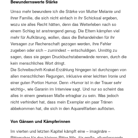
Bewundernswerte Stärke
Umso mehr bewundere ich die Stärke von Mutter Melanie und
ihrer Familie, die sich nicht einfach in ihr Schicksal ergeben,
wozu sie alles Recht hätten, denn das Weiterleben nach so
einem Schlag ist anstrengend genug. Die Eltern kämpfen viel
mehr für Aufklärung, wollen, dass die Behandelnden für ihr
Versagen zur Rechenschaft gezogen werden, ihre Fehler
zugeben oder sich – zumindest – entschuldigen. Unnötig zu
sagen, dass sie gegen Druckbuchstabenwände rennen, durch die
kein menschliches Wort dringt.
Die Schreibschrift-Krakel-Erzählung hingegen ist durchzogen von
allen menschlichen Regungen, inklusive einer leichten Ironie und
einer guten Portion Humor. Denn »Humor ist in der Trauer sehr
wichtig«, wie Garanin im Interview sagt. Und nur so scheint das
alles in einem gewissen Maße ertragbar zu sein. Was jedoch
nicht verhindert hat, dass mein Exemplar ein paar Tränen
abbekommen hat, die sich in den Aquarellfarben auflösten.
Von Gänsen und Kämpferinnen
Im vierten und letzten Kapitel kämpft eine – imaginäre –
Ritterschar für den kleinen Ritter Nils, für große, allumfassende