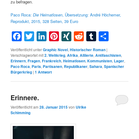
zu befragen.
Paco Roca:
Die
Heimatlosen
,
Übersetzung: André Höchemer,
Reprodukt, 2015, 328 Seiten, 39 Euro
Facebook
Twitter
LinkedIn
Pinterest
XING
Reddit
Tumblr
Teilen
Veröffentlicht unter
Graphic Novel
,
Historischer Roman
|
Verschlagwortet mit
2. Weltkrieg
,
Afrika
,
Alliierte
,
Antifaschisten
,
Erinnern
,
Fragen
,
Frankreich
,
Heimatlosen
,
Kommunisten
,
Lager
,
Paco Roca
,
Paris
,
Partisanen
,
Republikaner
,
Sahara
,
Spanischer
Bürgerkrieg
|
1
Antwort
Erinnere.
Veröffentlicht am
28. Januar 2015
von
Ulrike
Schimming