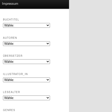
Impressum
BUCHTITEL
AUTOREN
ÜBERSETZER
ILLUSTRATOR_IN
LESEALTER
GENRES