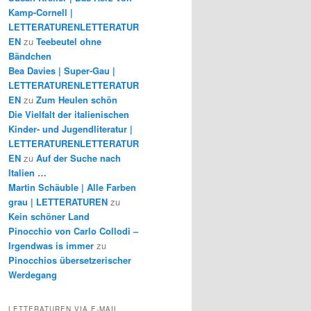
Kamp-Cornell |
LETTERATURENLETTERATUR
EN
zu
Teebeutel ohne
Bändchen
Bea Davies | Super-Gau |
LETTERATURENLETTERATUR
EN
zu
Zum Heulen schön
Die Vielfalt der italienischen
Kinder- und Jugendliteratur |
LETTERATURENLETTERATUR
EN
zu
Auf der Suche nach
Italien …
Martin Schäuble | Alle Farben
grau | LETTERATUREN
zu
Kein schöner Land
Pinocchio von Carlo Collodi –
Irgendwas is immer
zu
Pinocchios übersetzerischer
Werdegang
LETTERATUREN VIA E-MAIL