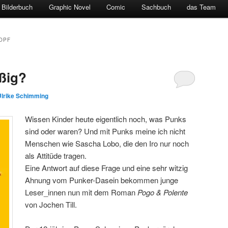
Bilderbuch
Graphic Novel
Comic
Sachbuch
das Team
OPF
eßig?
Ulrike Schimming
Wissen Kinder heute eigentlich noch, was Punks
sind oder waren? Und mit Punks meine ich nicht
Menschen wie Sascha Lobo, die den Iro nur noch
als Attitüde tragen.
Eine Antwort auf diese Frage und eine sehr witzig
Ahnung vom Punker-Dasein bekommen junge
Leser_innen nun mit dem Roman
Pogo & Polente
von Jochen Till.