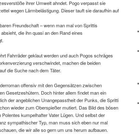
tzesverstöße ihrer Umwelt ahndet. Pogo verpasst sie
fzettel wegen Lärmbelästigung. Dieser tauft sie daraufhin auf
rbaren Freundschaft – wenn man mal von Sprittis
absieht, die ihn quasi an den Rand eines
t.
rmehrt Fahrräder geklaut werden und auch Pogos schräges
orkenverzierung verschwindet, machen die beiden
 auf die Suche nach dem Täter.
Kinderroman offensiv mit den Gegensätzen zwischen
ten Gesetzeshütern. Doch hinter allem findet man ein
ich der angeblichen Unangepasstheit der Punks, die Spritti
 schon wieder zum Oberspießer mutiert. Das Bild des bösen
n Polentes kumpelhafter Vater Lügen. Und selbst der
n ganz sympathischer Typ, man muss sich eben nur mal
 schauen, die wir alle so gern um uns herum aufbauen.