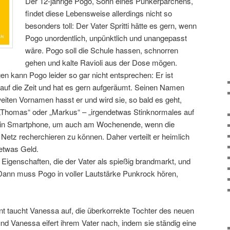
Der 12-jährige Pogo, Sohn eines Punkerpärchens,
findet diese Lebensweise allerdings nicht so
besonders toll: Der Vater Spritti hätte es gern, wenn
Pogo unordentlich, unpünktlich und unangepasst
wäre. Pogo soll die Schule hassen, schnorren
gehen und kalte Ravioli aus der Dose mögen.
 kann Pogo leider so gar nicht entsprechen: Er ist
 auf die Zeit und hat es gern aufgeräumt. Seinen Namen
iten Vornamen hasst er und wird sie, so bald es geht,
 „Thomas“ oder „Markus“ – „irgendetwas Stinknormales auf
rn ein Smartphone, um auch am Wochenende, wenn die
 Netz recherchieren zu können. Daher verteilt er heimlich
 etwas Geld.
r Eigenschaften, die der Vater als spießig brandmarkt, und
. Dann muss Pogo in voller Lautstärke Punkrock hören,
 taucht Vanessa auf, die überkorrekte Tochter des neuen
 und Vanessa eifert ihrem Vater nach, indem sie ständig eine