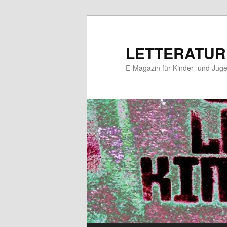
Zum
Zum
primären
sekundären
Inhalt
Inhalt
LETTERATUR
springen
springen
E-Magazin für Kinder- und Juge