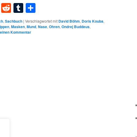
dIn
terest
XING
Reddit
Tumblr
Teilen
ch
,
Sachbuch
|
Verschlagwortet mit
David Böhm
,
Doris Kouba
,
ippen
,
Masken
,
Mund
,
Nase
,
Ohren
,
Ondrej Buddeus
,
 einen Kommentar