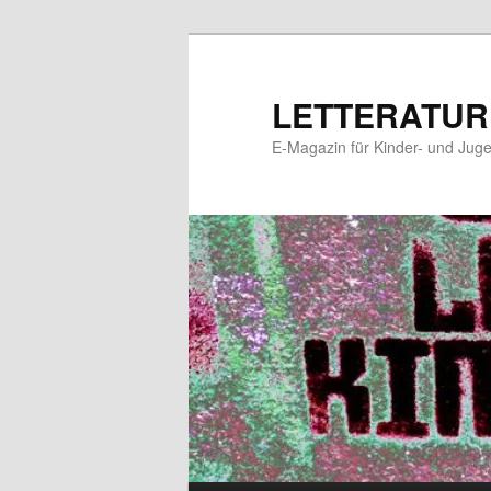
Zum
Zum
primären
sekundären
Inhalt
Inhalt
LETTERATUR
springen
springen
E-Magazin für Kinder- und Juge