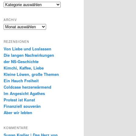
Genres
ARCHIV
Archiv
REZENSIONEN
Von Liebe und Loslassen
Die langen Nachwirkungen
der NS-Geschichte
Kimchi, Kaffee, Liebe
Kleine Löwen, große Themen
Ein Hauch Freiheit
Coldcase herzerwärmend
Im Angesicht Agathes
Protest ist Kunst
Finanziell souverän
Aber wir lebten
KOMMENTARE
Susan Kreller | Das Herz von