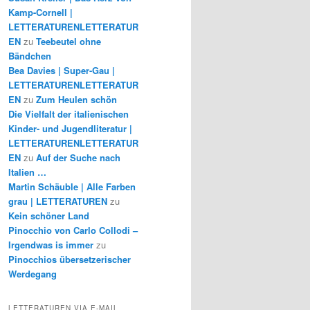
Kamp-Cornell |
LETTERATURENLETTERATUR
EN
zu
Teebeutel ohne
Bändchen
Bea Davies | Super-Gau |
LETTERATURENLETTERATUR
EN
zu
Zum Heulen schön
Die Vielfalt der italienischen
Kinder- und Jugendliteratur |
LETTERATURENLETTERATUR
EN
zu
Auf der Suche nach
Italien …
Martin Schäuble | Alle Farben
grau | LETTERATUREN
zu
Kein schöner Land
Pinocchio von Carlo Collodi –
Irgendwas is immer
zu
Pinocchios übersetzerischer
Werdegang
LETTERATUREN VIA E-MAIL