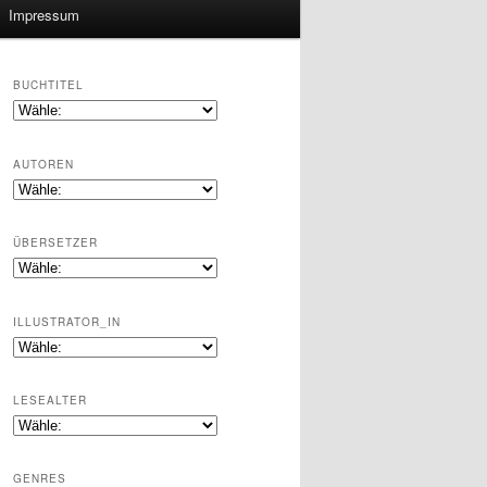
Impressum
BUCHTITEL
AUTOREN
ÜBERSETZER
ILLUSTRATOR_IN
LESEALTER
GENRES