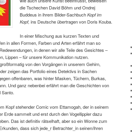
wie auch unsere Kunst beeinflusst, beweisen
die Tschechen David Böhm und Ondrej
Buddeus in ihrem Bilder-Sachbuch
Kopf im
Kopf,
ins Deutsche übertragen von Doris Kouba.
In einer Mischung aus kurzen Texten und
en in allen Formen, Farben und Arten erfährt man so
 Redewendungen, in denen wir alle Teile des Gesichtes –
n, Lippen – für unsere Kommunikation nutzen.
 großformatig von den Vorgängen in unserem Gehirn,
oder zeigen das Portfolio eines Detektivs in Sachen
gegen offenbaren, was hinter Masken, Tüchern, Burkas,
nn. Und ganz nebenbei erfährt man die Geschichten von
l Santo.
 dem Kopf stehender Comic vom Ettamogah, der in seinem
er Erde sammelt und erst durch den Vogellippler dazu
eben. Das ist definitiv rätselhaft, aber so ein Wonne zum
rkunden, dass sich jede_r Betrachter_in seinen/ihren