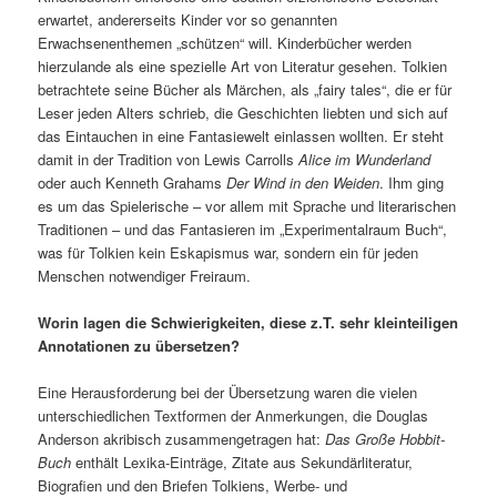
erwartet, andererseits Kinder vor so genannten
Erwachsenenthemen „schützen“ will. Kinderbücher werden
hierzulande als eine spezielle Art von Literatur gesehen. Tolkien
betrachtete seine Bücher als Märchen, als „fairy tales“, die er für
Leser jeden Alters schrieb, die Geschichten liebten und sich auf
das Eintauchen in eine Fantasiewelt einlassen wollten. Er steht
damit in der Tradition von Lewis Carrolls
Alice im Wunderland
oder auch Kenneth Grahams
Der Wind in den Weiden
. Ihm ging
es um das Spielerische – vor allem mit Sprache und literarischen
Traditionen – und das Fantasieren im „Experimentalraum Buch“,
was für Tolkien kein Eskapismus war, sondern ein für jeden
Menschen notwendiger Freiraum.
Worin lagen die Schwierigkeiten, diese z.T. sehr kleinteiligen
Annotationen zu übersetzen?
Eine Herausforderung bei der Übersetzung waren die vielen
unterschiedlichen Textformen der Anmerkungen, die Douglas
Anderson akribisch zusammengetragen hat:
Das Große Hobbit-
Buch
enthält Lexika-Einträge, Zitate aus Sekundärliteratur,
Biografien und den Briefen Tolkiens, Werbe- und