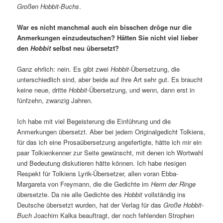
Großen Hobbit-Buchs
.
War es nicht manchmal auch ein bisschen dröge nur die
Anmerkungen einzudeutschen? Hätten Sie nicht viel lieber
den
Hobbit
selbst neu übersetzt?
Ganz ehrlich: nein. Es gibt zwei
Hobbit
-Übersetzung, die
unterschiedlich sind, aber beide auf ihre Art sehr gut. Es braucht
keine neue, dritte
Hobbit
-Übersetzung, und wenn, dann erst in
fünfzehn, zwanzig Jahren.
Ich habe mit viel Begeisterung die Einführung und die
Anmerkungen übersetzt. Aber bei jedem Originalgedicht Tolkiens,
für das ich eine Prosaübersetzung angefertigte, hätte ich mir ein
paar Tolkienkenner zur Seite gewünscht, mit denen ich Wortwahl
und Bedeutung diskutieren hätte können. Ich habe riesigen
Respekt für Tolkiens Lyrik-Übersetzer, allen voran Ebba-
Margareta von Freymann, die die Gedichte im
Herrn der Ringe
übersetzte. Da nie alle Gedichte des
Hobbit
vollständig ins
Deutsche übersetzt wurden, hat der Verlag für das
Große Hobbit-
Buch
Joachim Kalka beauftragt, der noch fehlenden Strophen