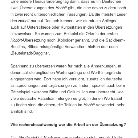
Eine andere Herausforderung lag darin, dass es im Deutschen
zwei Übersetzungen des
Hobbit
gibt, die eine davon zudem noch
in zwei recht unterschiedlichen Fassungen. Da die meisten Leser
den
Hobbit
nur auf Deutsch kennen, war es mir ein Anliegen,
auch auf Unterschiede oder Kuriositäten in den Übersetzungen
hinzuweisen. So wurden zum Beispiel die Orks in der ersten
Hobbit
-Übersetzung noch „Kobolde“ genannt, und die Sackheim-
Beutlins, Bilbos missgünstige Verwandten, hießen dort noch
„Beutelstadt-Baggins“.
Spannend zu übersetzen waren für mich alle Anmerkungen, in
denen auf die englischen Wortursprünge und Worthintergründe
eingegangen wird. Dort habe ich versucht, zusätzlich deutsche
Entsprechungen und Ergänzungen zu finden, speziell auch beim
Rätselspiel zwischen Bilbo und Gollum. Ich war überrascht, wie
viele deutsche Rätselsammlungen es gibt, in denen Worträtsel
zu finden sind, die denen, die Tolkien im
Hobbit
verwendet, sehr
ähnlich sind.
Wie rechercheaufwendig war die Arbeit an der Übersetzung?
Das Große Hobbit-Buch
war von vornherein nicht nur als bloße