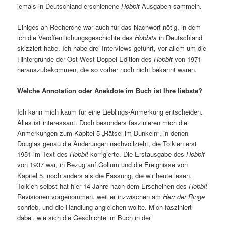
jemals in Deutschland erschienene
Hobbit
-Ausgaben sammeln.
Einiges an Recherche war auch für das Nachwort nötig, in dem
ich die Veröffentlichungsgeschichte des
Hobbits
in Deutschland
skizziert habe. Ich habe drei Interviews geführt, vor allem um die
Hintergründe der Ost-West Doppel-Edition des
Hobbit
von 1971
herauszubekommen, die so vorher noch nicht bekannt waren.
Welche Annotation oder Anekdote im Buch ist Ihre liebste?
Ich kann mich kaum für eine Lieblings-Anmerkung entscheiden.
Alles ist interessant. Doch besonders faszinieren mich die
Anmerkungen zum Kapitel 5 „Rätsel im Dunkeln“, in denen
Douglas genau die Änderungen nachvollzieht, die Tolkien erst
1951 im Text des
Hobbit
korrigierte. Die Erstausgabe des
Hobbit
von 1937 war, in Bezug auf Gollum und die Ereignisse von
Kapitel 5, noch anders als die Fassung, die wir heute lesen.
Tolkien selbst hat hier 14 Jahre nach dem Erscheinen des
Hobbit
Revisionen vorgenommen, weil er inzwischen am
Herr der Ringe
schrieb, und die Handlung angleichen wollte. Mich fasziniert
dabei, wie sich die Geschichte im Buch in der