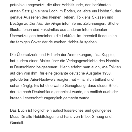
petrolblau abgesetzt, die über Hobbitkunde, den berühmten
ersten Satz („In einem Loch im Boden, da lebte ein Hobbit.“), das
genaue Aussehen des kleinen Helden, Tolkiens Skizzen und
Bezüge zu
Der
Herr der Ringe
informieren. Zeichnungen, Stiche,
Illustrationen und Faksimiles aus anderen internationalen
Übersetzungen bereichern die Lektüre. Im Innenteil finden sich
die farbigen Cover der deutschen Hobbit-Ausgaben.
Die Übersetzerin und Editorin der Anmerkungen, Lisa Kuppler,
hat zudem einen Abriss über die Verlagsgeschichte des Hobbits
in Deutschland beigesteuert. Hierin erfährt man auch, wie Tolkien
auf den von ihm, für eine geplante deutsche Ausgabe 1938,
geforderten Arier-Nachweis reagiert hat – nämlich brillant und
scharfzüngig. Es ist eine wahre Genugtuung, dass dieser Brief,
der nie nach Deutschland geschickt wurde, so endlich auch der
breiten Leserschaft zugänglich gemacht wurde.
Das Buch ist folglich ein aufschlussreiches und gelungenes
Muss für alle Hobbitologen und Fans von Bilbo, Smaug und
Gandalf.