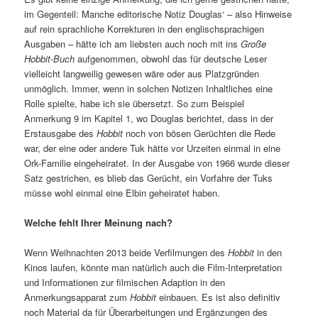
im Gegenteil: Manche editorische Notiz Douglas‘ – also Hinweise
auf rein sprachliche Korrekturen in den englischsprachigen
Ausgaben – hätte ich am liebsten auch noch mit ins
Große
Hobbit-Buch
aufgenommen, obwohl das für deutsche Leser
vielleicht langweilig gewesen wäre oder aus Platzgründen
unmöglich. Immer, wenn in solchen Notizen Inhaltliches eine
Rolle spielte, habe ich sie übersetzt. So zum Beispiel
Anmerkung 9 im Kapitel 1, wo Douglas berichtet, dass in der
Erstausgabe des
Hobbit
noch von bösen Gerüchten die Rede
war, der eine oder andere Tuk hätte vor Urzeiten einmal in eine
Ork-Familie eingeheiratet. In der Ausgabe von 1966 wurde dieser
Satz gestrichen, es blieb das Gerücht, ein Vorfahre der Tuks
müsse wohl einmal eine Elbin geheiratet haben.
Welche fehlt Ihrer Meinung nach?
Wenn Weihnachten 2013 beide Verfilmungen des
Hobbit
in den
Kinos laufen, könnte man natürlich auch die Film-Interpretation
und Informationen zur filmischen Adaption in den
Anmerkungsapparat zum
Hobbit
einbauen. Es ist also definitiv
noch Material da für Überarbeitungen und Ergänzungen des