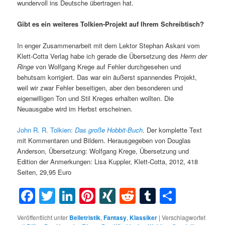
wundervoll ins Deutsche übertragen hat.
Gibt es ein weiteres Tolkien-Projekt auf Ihrem Schreibtisch?
In enger Zusammenarbeit mit dem Lektor Stephan Askani vom
Klett-Cotta Verlag habe ich gerade die Übersetzung des
Herrn der
Ringe
von Wolfgang Krege auf Fehler durchgesehen und
behutsam korrigiert. Das war ein äußerst spannendes Projekt,
weil wir zwar Fehler beseitigen, aber den besonderen und
eigenwilligen Ton und Stil Kreges erhalten wollten. Die
Neuausgabe wird im Herbst erscheinen.
John R. R. Tolkien:
Das große Hobbit-Buch
. Der komplette Text
mit Kommentaren und Bildern. Herausgegeben von Douglas
Anderson, Übersetzung: Wolfgang Krege, Übersetzung und
Edition der Anmerkungen: Lisa Kuppler, Klett-Cotta, 2012, 418
Seiten, 29,95 Euro
Facebook
Twitter
LinkedIn
Pinterest
XING
Reddit
Tumblr
Teilen
Veröffentlicht unter
Belletristik
,
Fantasy
,
Klassiker
|
Verschlagwortet