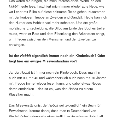
Das waren die Fragen, die mich interessierten. Wenn ich den
Hobbit
heute lese, fasziniert mich immer wieder aufs Neue, wie
wir Leser mit Bilbo auf diese seltsame Reise gehen, zusammen
mit der kuriosen Truppe an Zwergen und Gandalf. Heute kann ich
den Humor des Hobbits viel mehr schätzen. Und die große
moralische Entscheidung, die Bilbo am Ende des Buches treffen
muss, wenn er Bard und dem Elbenkönig den Arkenstein bringt,
um Frieden zwischen den Menschen und den Zwergen zu
erzwingen.
Ist der
Hobbit
eigentlich immer noch ein Kinderbuch? Oder
liegt hier ein ewiges Missverständnis vor?
Ja, der
Hobbit
ist immer noch ein Kinderbuch. Dass man ihn
auch mit 30, mit 40 und wahrscheinlich auch noch mit 70 Jahren
mit Freude immer wieder lesen kann, und dabei etwas Neues
daran entdecken – das ist es, was den
Hobbit
zu einem
Klassiker macht.
Das Missverständnis, der
Hobbit
sei „eigentlich“ ein Buch für
Erwachsene, kommt daher, dass man in Deutschland von
Kinderbüchern einerseits eine deutlich erzieherische Botschaft