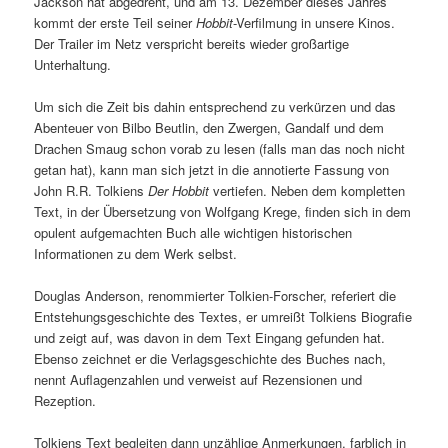
Jackson hat abgedreht, und am 13. Dezember dieses Jahres
kommt der erste Teil seiner
Hobbit
-Verfilmung in unsere Kinos.
Der Trailer im Netz verspricht bereits wieder großartige
Unterhaltung.
Um sich die Zeit bis dahin entsprechend zu verkürzen und das
Abenteuer von Bilbo Beutlin, den Zwergen, Gandalf und dem
Drachen Smaug schon vorab zu lesen (falls man das noch nicht
getan hat), kann man sich jetzt in die annotierte Fassung von
John R.R. Tolkiens
Der Hobbit
vertiefen. Neben dem kompletten
Text, in der Übersetzung von Wolfgang Krege, finden sich in dem
opulent aufgemachten Buch alle wichtigen historischen
Informationen zu dem Werk selbst.
Douglas Anderson, renommierter Tolkien-Forscher, referiert die
Entstehungsgeschichte des Textes, er umreißt Tolkiens Biografie
und zeigt auf, was davon in dem Text Eingang gefunden hat.
Ebenso zeichnet er die Verlagsgeschichte des Buches nach,
nennt Auflagenzahlen und verweist auf Rezensionen und
Rezeption.
Tolkiens Text begleiten dann unzählige Anmerkungen, farblich in