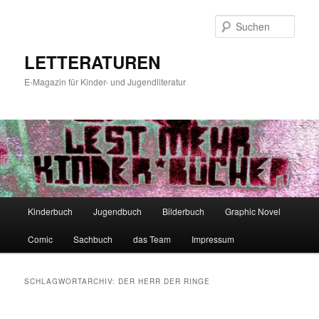
Zum
Zum
primären
sekundären
Such
Inhalt
Inhalt
springen
springen
LETTERATUREN
E-Magazin für Kinder- und Jugendliteratur
Hauptmenü
Kinderbuch
Jugendbuch
Bilderbuch
Graphic Novel
Comic
Sachbuch
das Team
Impressum
SCHLAGWORTARCHIV:
DER HERR DER RINGE