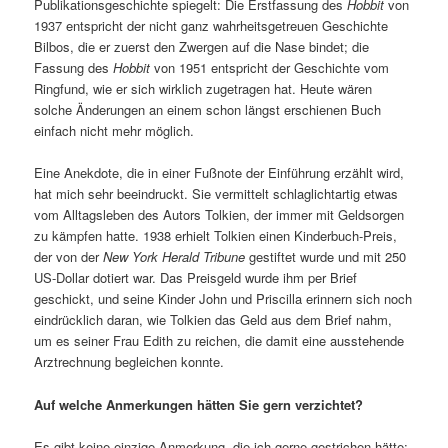
Publikationsgeschichte spiegelt: Die Erstfassung des
Hobbit
von
1937 entspricht der nicht ganz wahrheitsgetreuen Geschichte
Bilbos, die er zuerst den Zwergen auf die Nase bindet; die
Fassung des
Hobbit
von 1951 entspricht der Geschichte vom
Ringfund, wie er sich wirklich zugetragen hat. Heute wären
solche Änderungen an einem schon längst erschienen Buch
einfach nicht mehr möglich.
Eine Anekdote, die in einer Fußnote der Einführung erzählt wird,
hat mich sehr beeindruckt. Sie vermittelt schlaglichtartig etwas
vom Alltagsleben des Autors Tolkien, der immer mit Geldsorgen
zu kämpfen hatte. 1938 erhielt Tolkien einen Kinderbuch-Preis,
der von der
New York Herald Tribune
gestiftet wurde und mit 250
US-Dollar dotiert war. Das Preisgeld wurde ihm per Brief
geschickt, und seine Kinder John und Priscilla erinnern sich noch
eindrücklich daran, wie Tolkien das Geld aus dem Brief nahm,
um es seiner Frau Edith zu reichen, die damit eine ausstehende
Arztrechnung begleichen konnte.
Auf welche Anmerkungen hätten Sie gern verzichtet?
Es gibt keine einzige Anmerkung, die ich gerne gestrichen hätte;