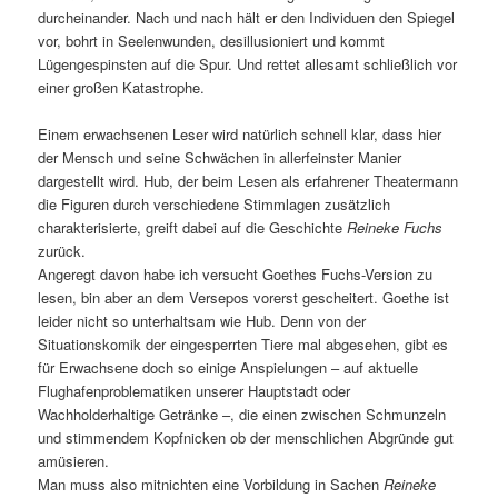
durcheinander. Nach und nach hält er den Individuen den Spiegel
vor, bohrt in Seelenwunden, desillusioniert und kommt
Lügengespinsten auf die Spur. Und rettet allesamt schließlich vor
einer großen Katastrophe.
Einem erwachsenen Leser wird natürlich schnell klar, dass hier
der Mensch und seine Schwächen in allerfeinster Manier
dargestellt wird. Hub, der beim Lesen als erfahrener Theatermann
die Figuren durch verschiedene Stimmlagen zusätzlich
charakterisierte, greift dabei auf die Geschichte
Reineke Fuchs
zurück.
Angeregt davon habe ich versucht Goethes Fuchs-Version zu
lesen, bin aber an dem Versepos vorerst gescheitert. Goethe ist
leider nicht so unterhaltsam wie Hub. Denn von der
Situationskomik der eingesperrten Tiere mal abgesehen, gibt es
für Erwachsene doch so einige Anspielungen – auf aktuelle
Flughafenproblematiken unserer Hauptstadt oder
Wachholderhaltige Getränke –, die einen zwischen Schmunzeln
und stimmendem Kopfnicken ob der menschlichen Abgründe gut
amüsieren.
Man muss also mitnichten eine Vorbildung in Sachen
Reineke