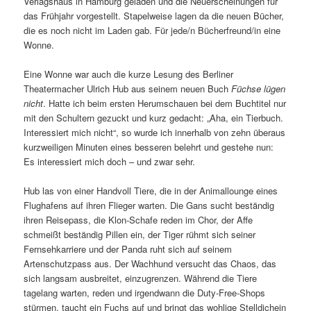
Verlagshaus in Hamburg geladen und die Neuerscheinungen für
das Frühjahr vorgestellt. Stapelweise lagen da die neuen Bücher,
die es noch nicht im Laden gab. Für jede/n Bücherfreund/in eine
Wonne.
Eine Wonne war auch die kurze Lesung des Berliner
Theatermacher Ulrich Hub aus seinem neuen Buch
Füchse lügen
nicht
. Hatte ich beim ersten Herumschauen bei dem Buchtitel nur
mit den Schultern gezuckt und kurz gedacht: „Aha, ein Tierbuch.
Interessiert mich nicht“, so wurde ich innerhalb von zehn überaus
kurzweiligen Minuten eines besseren belehrt und gestehe nun:
Es interessiert mich doch – und zwar sehr.
Hub las von einer Handvoll Tiere, die in der Animallounge eines
Flughafens auf ihren Flieger warten. Die Gans sucht beständig
ihren Reisepass, die Klon-Schafe reden im Chor, der Affe
schmeißt beständig Pillen ein, der Tiger rühmt sich seiner
Fernsehkarriere und der Panda ruht sich auf seinem
Artenschutzpass aus. Der Wachhund versucht das Chaos, das
sich langsam ausbreitet, einzugrenzen. Während die Tiere
tagelang warten, reden und irgendwann die Duty-Free-Shops
stürmen, taucht ein Fuchs auf und bringt das wohlige Stelldichein