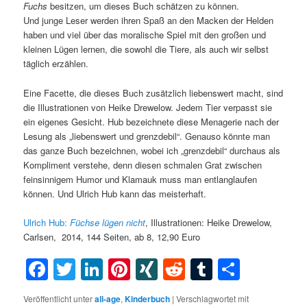
Fuchs
besitzen, um dieses Buch schätzen zu können.
Und junge Leser werden ihren Spaß an den Macken der Helden
haben und viel über das moralische Spiel mit den großen und
kleinen Lügen lernen, die sowohl die Tiere, als auch wir selbst
täglich erzählen.
Eine Facette, die dieses Buch zusätzlich liebenswert macht, sind
die Illustrationen von Heike Drewelow. Jedem Tier verpasst sie
ein eigenes Gesicht. Hub bezeichnete diese Menagerie nach der
Lesung als „liebenswert und grenzdebil“. Genauso könnte man
das ganze Buch bezeichnen, wobei ich „grenzdebil“ durchaus als
Kompliment verstehe, denn diesen schmalen Grat zwischen
feinsinnigem Humor und Klamauk muss man entlanglaufen
können. Und Ulrich Hub kann das meisterhaft.
Ulrich Hub:
Füchse lügen nicht
, Illustrationen: Heike Drewelow,
Carlsen, 2014, 144 Seiten, ab 8, 12,90 Euro
Facebook
Twitter
LinkedIn
Pinterest
XING
Reddit
Tumblr
Teilen
Veröffentlicht unter
all-age
,
Kinderbuch
|
Verschlagwortet mit