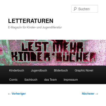
Zum
primären
Such
Inhalt
springen
LETTERATUREN
E-Magazin für Kinder- und Jugendliteratur
Hauptmenü
Kinderbuch
Jugendbuch
Bilderbuch
Graphic Novel
Comic
Sachbuch
das Team
Impressum
Beitragsnavigation
←
Vorheriger
Nächster
→