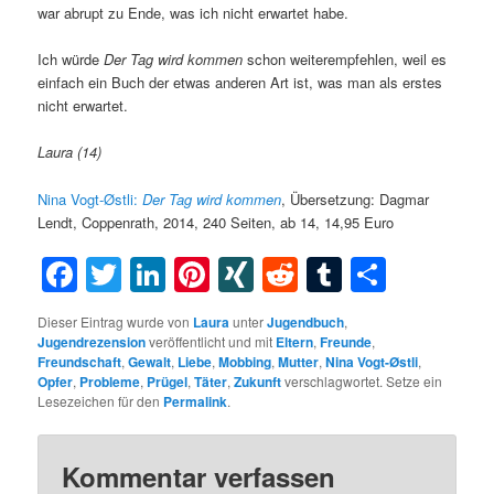
war abrupt zu Ende, was ich nicht erwartet habe.
Ich würde
Der Tag wird kommen
schon weiterempfehlen, weil es
einfach ein Buch der etwas anderen Art ist, was man als erstes
nicht erwartet.
Laura (14)
Nina Vogt-Østli:
Der Tag wird kommen
, Übersetzung: Dagmar
Lendt, Coppenrath, 2014, 240 Seiten, ab 14, 14,95 Euro
Facebook
Twitter
LinkedIn
Pinterest
XING
Reddit
Tumblr
Teilen
Dieser Eintrag wurde von
Laura
unter
Jugendbuch
,
Jugendrezension
veröffentlicht und mit
Eltern
,
Freunde
,
Freundschaft
,
Gewalt
,
Liebe
,
Mobbing
,
Mutter
,
Nina Vogt-Østli
,
Opfer
,
Probleme
,
Prügel
,
Täter
,
Zukunft
verschlagwortet. Setze ein
Lesezeichen für den
Permalink
.
Kommentar verfassen