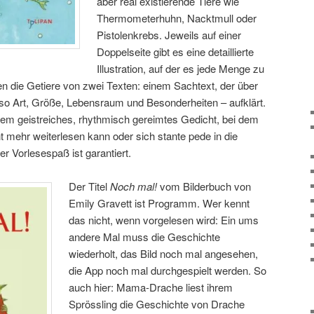
aber real existierende Tiere wie
Thermometerhuhn, Nacktmull oder
Pistolenkrebs. Jeweils auf einer
Doppelseite gibt es eine detaillierte
Illustration, auf der es jede Menge zu
en die Getiere von zwei Texten: einem Sachtext, der über
 also Art, Größe, Lebensraum und Besonderheiten – aufklärt.
trem geistreiches, rhythmisch gereimtes Gedicht, bei dem
 mehr weiterlesen kann oder sich stante pede in die
r Vorlesespaß ist garantiert.
Der Titel
Noch mal!
vom Bilderbuch von
Emily Gravett ist Programm. Wer kennt
das nicht, wenn vorgelesen wird: Ein ums
andere Mal muss die Geschichte
wiederholt, das Bild noch mal angesehen,
die App noch mal durchgespielt werden. So
auch hier: Mama-Drache liest ihrem
Sprössling die Geschichte von Drache