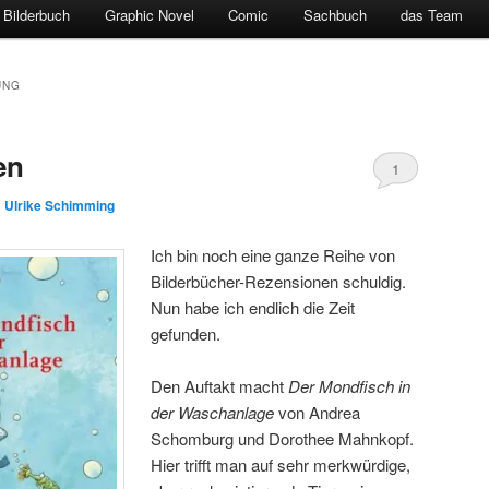
Bilderbuch
Graphic Novel
Comic
Sachbuch
das Team
UNG
en
1
n
Ulrike Schimming
Ich bin noch eine ganze Reihe von
Bilderbücher-Rezensionen schuldig.
Nun habe ich endlich die Zeit
gefunden.
Den Auftakt macht
Der Mondfisch in
der Waschanlage
von Andrea
Schomburg und Dorothee Mahnkopf.
Hier trifft man auf sehr merkwürdige,