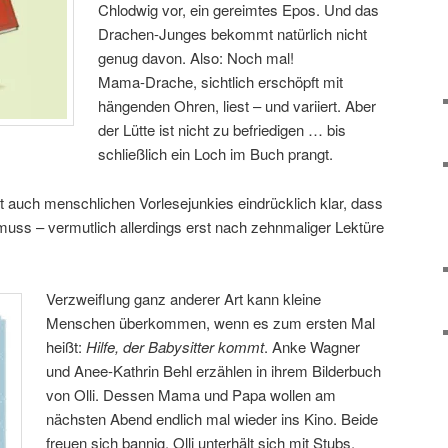
Chlodwig vor, ein gereimtes Epos. Und das
Drachen-Junges bekommt natürlich nicht
genug davon. Also: Noch mal!
Mama-Drache, sichtlich erschöpft mit
hängenden Ohren, liest – und variiert. Aber
der Lütte ist nicht zu befriedigen … bis
schließlich ein Loch im Buch prangt.
 auch menschlichen Vorlesejunkies eindrücklich klar, dass
uss – vermutlich allerdings erst nach zehnmaliger Lektüre
Verzweiflung ganz anderer Art kann kleine
Menschen überkommen, wenn es zum ersten Mal
heißt:
Hilfe, der Babysitter kommt
. Anke Wagner
und Anee-Kathrin Behl erzählen in ihrem Bilderbuch
von Olli. Dessen Mama und Papa wollen am
nächsten Abend endlich mal wieder ins Kino. Beide
freuen sich bannig. Olli unterhält sich mit Stubs,