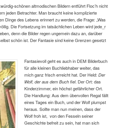
rkwürdig-schönen altmodischen Bildern entführt Floc’h nicht
rn jeden Betrachter. Man braucht keine komplizierte
en Dinge des Lebens erinnert zu werden, die Frage: „Was
völlig. Die Fortsetzung im tatsächlichen Leben wird jede_r
leben, denn die Bilder regen ungemein dazu an, darüber
elbst schön ist. Der Fantasie sind keine Grenzen gesetzt
Fantasievoll geht es auch in DEM Bilderbuch
für alle kleinen Buchliebhaber weiter, das
mich ganz frisch erreicht hat. Der Held:
Der
Wolf, der aus dem Buch fiel
. Der Ort: das
Kinderzimmer, ein höchst gefährlicher Ort.
Die Handlung: Aus dem übervollen Regal fällt
eines Tages ein Buch, und der Wolf plumpst
heraus. Sollte man nun meinen, dass der
Wolf froh ist, von den Fesseln seiner
Geschichte befreit zu sein, hat man sich