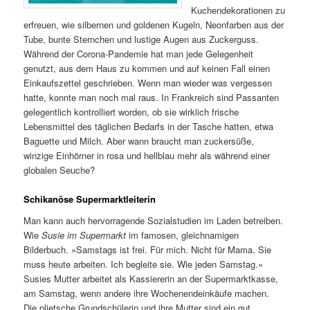
Kuchendekorationen zu
erfreuen, wie silbernen und goldenen Kugeln, Neonfarben aus der
Tube, bunte Sternchen und lustige Augen aus Zuckerguss.
Während der Corona-Pandemie hat man jede Gelegenheit
genutzt, aus dem Haus zu kommen und auf keinen Fall einen
Einkaufszettel geschrieben. Wenn man wieder was vergessen
hatte, konnte man noch mal raus. In Frankreich sind Passanten
gelegentlich kontrolliert worden, ob sie wirklich frische
Lebensmittel des täglichen Bedarfs in der Tasche hatten, etwa
Baguette und Milch. Aber wann braucht man zuckersüße,
winzige Einhörner in rosa und hellblau mehr als während einer
globalen Seuche?
Schikanöse Supermarktleiterin
Man kann auch hervorragende Sozialstudien im Laden betreiben.
Wie
Susie im Supermarkt
im famosen, gleichnamigen
Bilderbuch. »Samstags ist frei. Für mich. Nicht für Mama. Sie
muss heute arbeiten. Ich begleite sie. Wie jeden Samstag.«
Susies Mutter arbeitet als Kassiererin an der Supermarktkasse,
am Samstag, wenn andere ihre Wochenendeinkäufe machen.
Die plietsche Grundschülerin und ihre Mutter sind ein gut