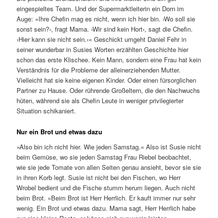
eingespieltes Team. Und der Supermarktleiterin ein Dorn im
Auge: »Ihre Chefin mag es nicht, wenn ich hier bin. ›Wo soll sie
sonst sein?‹, fragt Mama. ›Wir sind kein Hort‹, sagt die Chefin.
›Hier kann sie nicht sein.‹« Geschickt umgeht Daniel Fehr in
seiner wunderbar in Susies Worten erzählten Geschichte hier
schon das erste Klischee. Kein Mann, sondern eine Frau hat kein
Verständnis für die Probleme der alleinerziehenden Mutter.
Vielleicht hat sie keine eigenen Kinder. Oder einen fürsorglichen
Partner zu Hause. Oder rührende Großeltern, die den Nachwuchs
hüten, während sie als Chefin Leute in weniger privilegierter
Situation schikaniert.
Nur ein Brot und etwas dazu
»Also bin ich nicht hier. Wie jeden Samstag.« Also ist Susie nicht
beim Gemüse, wo sie jeden Samstag Frau Riebel beobachtet,
wie sie jede Tomate von allen Seiten genau ansieht, bevor sie sie
in ihren Korb legt. Susie ist nicht bei den Fischen, wo Herr
Wrobel bedient und die Fische stumm herum liegen. Auch nicht
beim Brot. »Beim Brot ist Herr Herrlich. Er kauft immer nur sehr
wenig. Ein Brot und etwas dazu. Mama sagt, Herr Herrlich habe