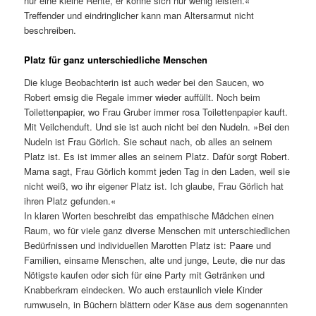
nur eine kleine Rente, er könne sich nur wenig leisten.«
Treffender und eindringlicher kann man Altersarmut nicht
beschreiben.
Platz für ganz unterschiedliche Menschen
Die kluge Beobachterin ist auch weder bei den Saucen, wo
Robert emsig die Regale immer wieder auffüllt. Noch beim
Toilettenpapier, wo Frau Gruber immer rosa Toilettenpapier kauft.
Mit Veilchenduft. Und sie ist auch nicht bei den Nudeln. »Bei den
Nudeln ist Frau Görlich. Sie schaut nach, ob alles an seinem
Platz ist. Es ist immer alles an seinem Platz. Dafür sorgt Robert.
Mama sagt, Frau Görlich kommt jeden Tag in den Laden, weil sie
nicht weiß, wo ihr eigener Platz ist. Ich glaube, Frau Görlich hat
ihren Platz gefunden.«
In klaren Worten beschreibt das empathische Mädchen einen
Raum, wo für viele ganz diverse Menschen mit unterschiedlichen
Bedürfnissen und individuellen Marotten Platz ist: Paare und
Familien, einsame Menschen, alte und junge, Leute, die nur das
Nötigste kaufen oder sich für eine Party mit Getränken und
Knabberkram eindecken. Wo auch erstaunlich viele Kinder
rumwuseln, in Büchern blättern oder Käse aus dem sogenannten