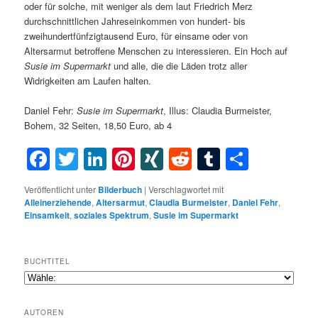
oder für solche, mit weniger als dem laut Friedrich Merz
durchschnittlichen Jahreseinkommen von hundert- bis
zweihundertfünfzigtausend Euro, für einsame oder von
Altersarmut betroffene Menschen zu interessieren. Ein Hoch auf
Susie im Supermarkt
und alle, die die Läden trotz aller
Widrigkeiten am Laufen halten.
Daniel Fehr:
Susie im Supermarkt
, Illus: Claudia Burmeister,
Bohem, 32 Seiten, 18,50 Euro, ab 4
Facebook
Twitter
LinkedIn
Pinterest
XING
Reddit
Tumblr
Teilen
Veröffentlicht unter
Bilderbuch
|
Verschlagwortet mit
Alleinerziehende
,
Altersarmut
,
Claudia Burmeister
,
Daniel Fehr
,
Einsamkeit
,
soziales Spektrum
,
Susie im Supermarkt
BUCHTITEL
AUTOREN