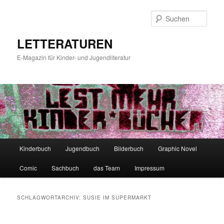
Zum
Zum
primären
sekundären
Such
Inhalt
Inhalt
springen
springen
LETTERATUREN
E-Magazin für Kinder- und Jugendliteratur
Hauptmenü
Kinderbuch
Jugendbuch
Bilderbuch
Graphic Novel
Comic
Sachbuch
das Team
Impressum
SCHLAGWORTARCHIV:
SUSIE IM SUPERMARKT