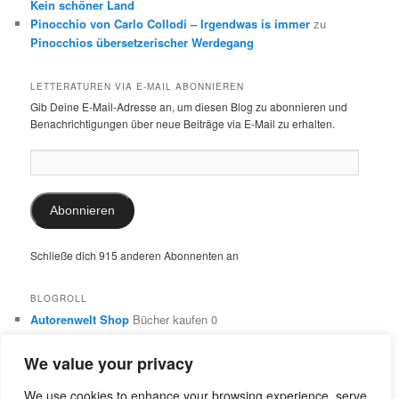
Kein schöner Land
Pinocchio von Carlo Collodi – Irgendwas is immer
zu
Pinocchios übersetzerischer Werdegang
LETTERATUREN VIA E-MAIL ABONNIEREN
Gib Deine E-Mail-Adresse an, um diesen Blog zu abonnieren und
Benachrichtigungen über neue Beiträge via E-Mail zu erhalten.
E-
Mail-
Adresse:
Abonnieren
Schließe dich 915 anderen Abonnenten an
BLOGROLL
Autorenwelt Shop
Bücher kaufen 0
Autorin Ulrike Schimming
Publikationen von Ulrike Schimming
0
We value your privacy
Dr. Ulrike Schimming
Übersetzungen aus dem Italienischen
und Englischen 0
We use cookies to enhance your browsing experience, serve