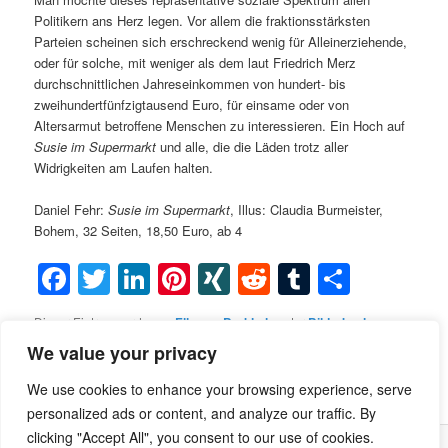
Politikern ans Herz legen. Vor allem die fraktionsstärksten
Parteien scheinen sich erschreckend wenig für Alleinerziehende,
oder für solche, mit weniger als dem laut Friedrich Merz
durchschnittlichen Jahreseinkommen von hundert- bis
zweihundertfünfzigtausend Euro, für einsame oder von
Altersarmut betroffene Menschen zu interessieren. Ein Hoch auf
Susie im Supermarkt
und alle, die die Läden trotz aller
Widrigkeiten am Laufen halten.
Daniel Fehr:
Susie im Supermarkt
, Illus: Claudia Burmeister,
Bohem, 32 Seiten, 18,50 Euro, ab 4
Facebook
Twitter
LinkedIn
Pinterest
XING
Reddit
Tumblr
Teilen
Dieser Eintrag wurde von
Ella von Berkholz
unter
Bilderbuch
veröffentlicht und mit
Alleinerziehende
,
Altersarmut
,
Claudia
We value your privacy
Burmeister
,
Daniel Fehr
,
Einsamkeit
,
soziales Spektrum
,
Susie im
Supermarkt
verschlagwortet. Setze ein Lesezeichen für den
We use cookies to enhance your browsing experience, serve
Permalink
.
personalized ads or content, and analyze our traffic. By
clicking "Accept All", you consent to our use of cookies.