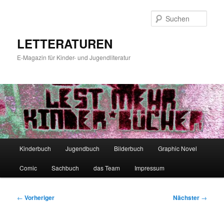
Zum
primären
Such
Inhalt
springen
LETTERATUREN
E-Magazin für Kinder- und Jugendliteratur
Hauptmenü
Kinderbuch
Jugendbuch
Bilderbuch
Graphic Novel
Comic
Sachbuch
das Team
Impressum
Beitragsnavigation
←
Vorheriger
Nächster
→