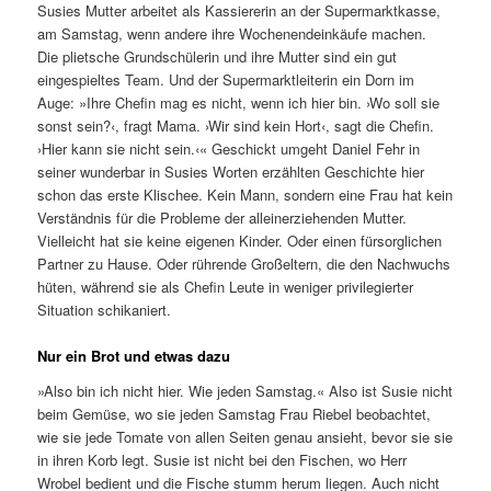
Susies Mutter arbeitet als Kassiererin an der Supermarktkasse,
am Samstag, wenn andere ihre Wochenendeinkäufe machen.
Die plietsche Grundschülerin und ihre Mutter sind ein gut
eingespieltes Team. Und der Supermarktleiterin ein Dorn im
Auge: »Ihre Chefin mag es nicht, wenn ich hier bin. ›Wo soll sie
sonst sein?‹, fragt Mama. ›Wir sind kein Hort‹, sagt die Chefin.
›Hier kann sie nicht sein.‹« Geschickt umgeht Daniel Fehr in
seiner wunderbar in Susies Worten erzählten Geschichte hier
schon das erste Klischee. Kein Mann, sondern eine Frau hat kein
Verständnis für die Probleme der alleinerziehenden Mutter.
Vielleicht hat sie keine eigenen Kinder. Oder einen fürsorglichen
Partner zu Hause. Oder rührende Großeltern, die den Nachwuchs
hüten, während sie als Chefin Leute in weniger privilegierter
Situation schikaniert.
Nur ein Brot und etwas dazu
»Also bin ich nicht hier. Wie jeden Samstag.« Also ist Susie nicht
beim Gemüse, wo sie jeden Samstag Frau Riebel beobachtet,
wie sie jede Tomate von allen Seiten genau ansieht, bevor sie sie
in ihren Korb legt. Susie ist nicht bei den Fischen, wo Herr
Wrobel bedient und die Fische stumm herum liegen. Auch nicht