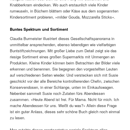
Knabberkram eindecken. Wo auch erstaunlich viele Kinder
rumwuseln, in Büchern blättern oder Käse aus dem sogenannten
Kindersortiment probieren, »milder Gouda, Mozzarella Sticks«.
Buntes Spektrum und Sortiment
Claudia Burmeister illustriert dieses Gesellschaftspanorama in
unmittelbar ansprechenden, ebenso lebendigen wie vielfarbigen
Buntstiftzeichnungen. Mit großer Liebe zum Detail zeigt sie das
riesige Sortiment eines großen Supermarkts mit Unmengen an
Produkten. Kleine Kinder können beim Betrachten der Bilder viele
erkennen und benennen. Sie begegnen den vorgestellten Leuten
auf verschiedenen Seiten wieder. Und verstecken sich mit Susie
geschickt vor der alle Bereiche kontrollierenden Chefin, zwischen
Konservendosen, in einer Schlange, unten im Einkaufswagen.
Nebenbei sammelt Susie noch Zutaten fürs Abendessen
zusammen. »Heute Abend ist frei. Für Mama. Nicht für mich. Ich
mache Abendessen für uns. Weißt du was?« Allein diese Frage
ist ein guter Anlass, dieses sehr schöne Buch gleich noch einmal
zu lesen.
Man möchte dieses repräsentative soziale Spektrum allen