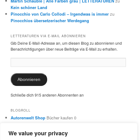
Martin Schäuble | Alle Farben grau | LETTERATUREN
zu
Kein schöner Land
Pinocchio von Carlo Collodi – Irgendwas is immer
zu
Pinocchios übersetzerischer Werdegang
LETTERATUREN VIA E-MAIL ABONNIEREN
Gib Deine E-Mail-Adresse an, um diesen Blog zu abonnieren und
Benachrichtigungen über neue Beiträge via E-Mail zu erhalten.
E-
Mail-
Adresse:
Abonnieren
Schließe dich 915 anderen Abonnenten an
BLOGROLL
Autorenwelt Shop
Bücher kaufen 0
Autorin Ulrike Schimming
Publikationen von Ulrike Schimming
0
We value your privacy
Dr. Ulrike Schimming
Übersetzungen aus dem Italienischen