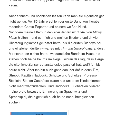
kaum.
Aber erinnern und hochleben lassen kann man sie eigentlich gar
nicht genug. Vor 85 Jahr erschien der erste Band von Hergés
rasendem Comic-Reporter und seinem weißen Hund.
Nachdem meine Eltern in den 70er Jahren nicht viel von
Micky
Maus
hielten – und es mich und meinen Bruder ziemlich viel
Überzeugungsarbeit gekostet hatte, bis die ersten Disneys bei
uns einziehen durften – war es mit
Tim und Struppi
ganz anders:
Mir nichts, dir nichts hatten wir sämtliche Bände im Haus, sie
stehen noch heute bei mir im Regal. Woran das lag, dass Hergé
die elterliche Zensur so anstandslos passiert hat, weiß ich bis
heute nicht. Aber ich bin auch ganz dankbar dafür, denn Tim,
Struppi, Käpitän Haddock, Schulze und Schultze, Professor
Bienlein, Bianca Castafiore waren aus unserem Kinderzimmer
nicht mehr wegzudenken. Und Haddocks Fluchereien bildeten
meine erste bewusste Erinnerung an Sprachwitz und
Sprachspiel, die eigentlich auch heute noch ihresgleichen
suchen.