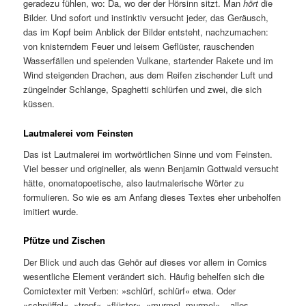
geradezu fühlen, wo: Da, wo der der Hörsinn sitzt. Man
hört
die
Bilder. Und sofort und instinktiv versucht jeder, das Geräusch,
das im Kopf beim Anblick der Bilder entsteht, nachzumachen:
von knisterndem Feuer und leisem Geflüster, rauschenden
Wasserfällen und speienden Vulkane, startender Rakete und im
Wind steigenden Drachen, aus dem Reifen zischender Luft und
züngelnder Schlange, Spaghetti schlürfen und zwei, die sich
küssen.
Lautmalerei vom Feinsten
Das ist Lautmalerei im wortwörtlichen Sinne und vom Feinsten.
Viel besser und origineller, als wenn Benjamin Gottwald versucht
hätte, onomatopoetische, also lautmalerische Wörter zu
formulieren. So wie es am Anfang dieses Textes eher unbeholfen
imitiert wurde.
Pfütze und Zischen
Der Blick und auch das Gehör auf dieses vor allem in Comics
wesentliche Element verändert sich. Häufig behelfen sich die
Comictexter mit Verben: »schlürf, schlürf« etwa. Oder
»schnüffel«, »tropf«, »flüster«, »murmel, murmel« – alles