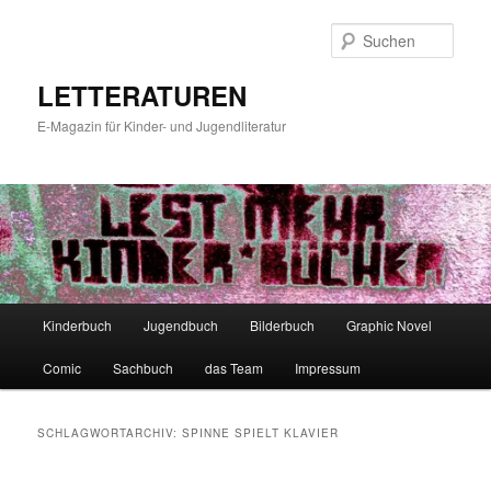
Zum
Zum
primären
sekundären
Such
Inhalt
Inhalt
springen
springen
LETTERATUREN
E-Magazin für Kinder- und Jugendliteratur
Hauptmenü
Kinderbuch
Jugendbuch
Bilderbuch
Graphic Novel
Comic
Sachbuch
das Team
Impressum
SCHLAGWORTARCHIV:
SPINNE SPIELT KLAVIER