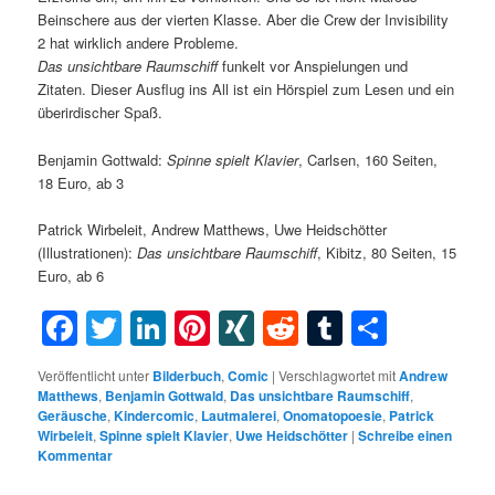
Beinschere aus der vierten Klasse. Aber die Crew der Invisibility
2 hat wirklich andere Probleme.
Das unsichtbare Raumschiff
funkelt vor Anspielungen und
Zitaten. Dieser Ausflug ins All ist ein Hörspiel zum Lesen und ein
überirdischer Spaß.
Benjamin Gottwald:
Spinne spielt Klavier
, Carlsen, 160 Seiten,
18 Euro, ab 3
Patrick Wirbeleit, Andrew Matthews, Uwe Heidschötter
(Illustrationen):
Das unsichtbare Raumschiff
, Kibitz, 80 Seiten, 15
Euro, ab 6
Facebook
Twitter
LinkedIn
Pinterest
XING
Reddit
Tumblr
Teilen
Veröffentlicht unter
Bilderbuch
,
Comic
|
Verschlagwortet mit
Andrew
Matthews
,
Benjamin Gottwald
,
Das unsichtbare Raumschiff
,
Geräusche
,
Kindercomic
,
Lautmalerei
,
Onomatopoesie
,
Patrick
Wirbeleit
,
Spinne spielt Klavier
,
Uwe Heidschötter
|
Schreibe einen
Kommentar