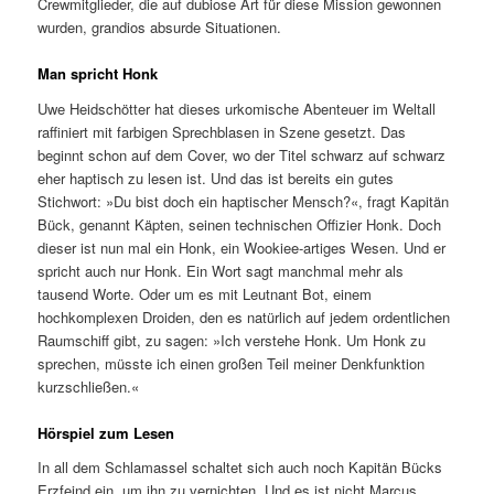
Crewmitglieder, die auf dubiose Art für diese Mission gewonnen
wurden, grandios absurde Situationen.
Man spricht Honk
Uwe Heidschötter hat dieses urkomische Abenteuer im Weltall
raffiniert mit farbigen Sprechblasen in Szene gesetzt. Das
beginnt schon auf dem Cover, wo der Titel schwarz auf schwarz
eher haptisch zu lesen ist. Und das ist bereits ein gutes
Stichwort: »Du bist doch ein haptischer Mensch?«, fragt Kapitän
Bück, genannt Käpten, seinen technischen Offizier Honk. Doch
dieser ist nun mal ein Honk, ein Wookiee-artiges Wesen. Und er
spricht auch nur Honk. Ein Wort sagt manchmal mehr als
tausend Worte. Oder um es mit Leutnant Bot, einem
hochkomplexen Droiden, den es natürlich auf jedem ordentlichen
Raumschiff gibt, zu sagen: »Ich verstehe Honk. Um Honk zu
sprechen, müsste ich einen großen Teil meiner Denkfunktion
kurzschließen.«
Hörspiel zum Lesen
In all dem Schlamassel schaltet sich auch noch Kapitän Bücks
Erzfeind ein, um ihn zu vernichten. Und es ist nicht Marcus