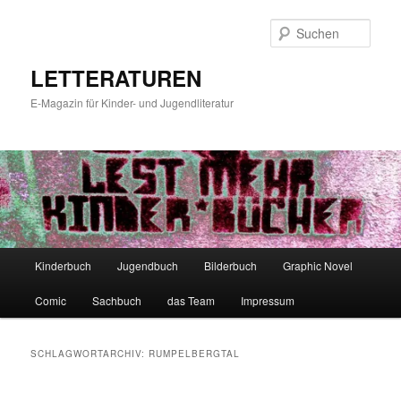
Zum
Zum
primären
sekundären
Such
Inhalt
Inhalt
springen
springen
LETTERATUREN
E-Magazin für Kinder- und Jugendliteratur
Hauptmenü
Kinderbuch
Jugendbuch
Bilderbuch
Graphic Novel
Comic
Sachbuch
das Team
Impressum
SCHLAGWORTARCHIV:
RUMPELBERGTAL