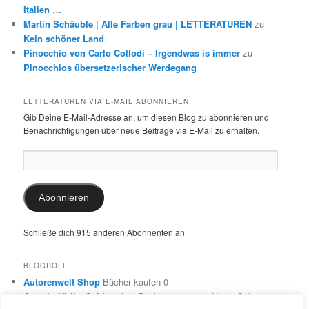
Italien …
Martin Schäuble | Alle Farben grau | LETTERATUREN
zu
Kein schöner Land
Pinocchio von Carlo Collodi – Irgendwas is immer
zu
Pinocchios übersetzerischer Werdegang
LETTERATUREN VIA E-MAIL ABONNIEREN
Gib Deine E-Mail-Adresse an, um diesen Blog zu abonnieren und
Benachrichtigungen über neue Beiträge via E-Mail zu erhalten.
E-
Mail-
Adresse:
Abonnieren
Schließe dich 915 anderen Abonnenten an
BLOGROLL
Autorenwelt Shop
Bücher kaufen 0
Autorin Ulrike Schimming
Publikationen von Ulrike Schimming