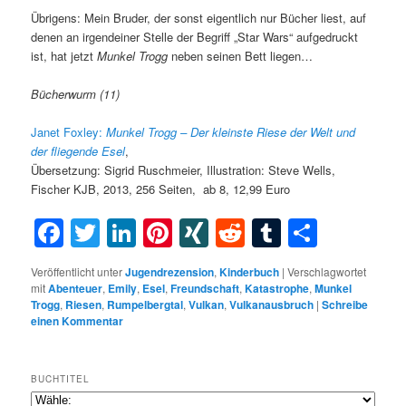
Übrigens: Mein Bruder, der sonst eigentlich nur Bücher liest, auf
denen an irgendeiner Stelle der Begriff „Star Wars“ aufgedruckt
ist, hat jetzt
Munkel Trogg
neben seinen Bett liegen…
Bücherwurm (11)
Janet Foxley:
Munkel Trogg – Der kleinste Riese der Welt und
der fliegende Esel
,
Übersetzung: Sigrid Ruschmeier, Illustration: Steve Wells,
Fischer KJB, 2013, 256 Seiten, ab 8, 12,99 Euro
Facebook
Twitter
LinkedIn
Pinterest
XING
Reddit
Tumblr
Teilen
Veröffentlicht unter
Jugendrezension
,
Kinderbuch
|
Verschlagwortet
mit
Abenteuer
,
Emily
,
Esel
,
Freundschaft
,
Katastrophe
,
Munkel
Trogg
,
Riesen
,
Rumpelbergtal
,
Vulkan
,
Vulkanausbruch
|
Schreibe
einen Kommentar
BUCHTITEL