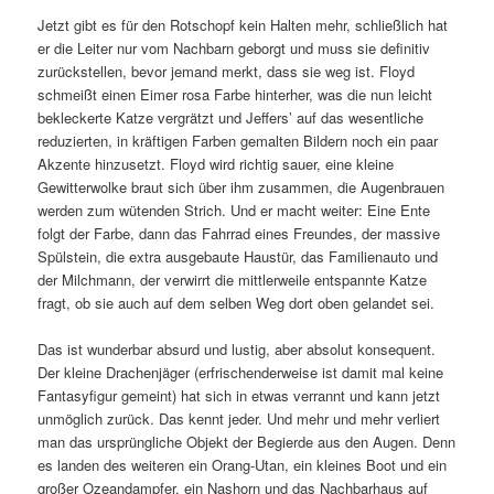
Jetzt gibt es für den Rotschopf kein Halten mehr, schließlich hat
er die Leiter nur vom Nachbarn geborgt und muss sie definitiv
zurückstellen, bevor jemand merkt, dass sie weg ist. Floyd
schmeißt einen Eimer rosa Farbe hinterher, was die nun leicht
bekleckerte Katze vergrätzt und Jeffers’ auf das wesentliche
reduzierten, in kräftigen Farben gemalten Bildern noch ein paar
Akzente hinzusetzt. Floyd wird richtig sauer, eine kleine
Gewitterwolke braut sich über ihm zusammen, die Augenbrauen
werden zum wütenden Strich. Und er macht weiter: Eine Ente
folgt der Farbe, dann das Fahrrad eines Freundes, der massive
Spülstein, die extra ausgebaute Haustür, das Familienauto und
der Milchmann, der verwirrt die mittlerweile entspannte Katze
fragt, ob sie auch auf dem selben Weg dort oben gelandet sei.
Das ist wunderbar absurd und lustig, aber absolut konsequent.
Der kleine Drachenjäger (erfrischenderweise ist damit mal keine
Fantasyfigur gemeint) hat sich in etwas verrannt und kann jetzt
unmöglich zurück. Das kennt jeder. Und mehr und mehr verliert
man das ursprüngliche Objekt der Begierde aus den Augen. Denn
es landen des weiteren ein Orang-Utan, ein kleines Boot und ein
großer Ozeandampfer, ein Nashorn und das Nachbarhaus auf