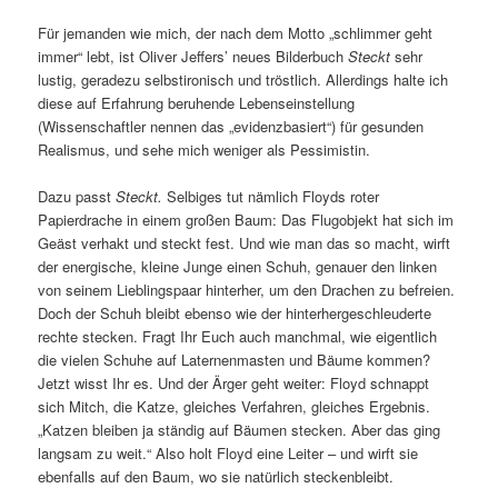
Für jemanden wie mich, der nach dem Motto „schlimmer geht
immer“ lebt, ist Oliver Jeffers’ neues Bilderbuch
Steckt
sehr
lustig, geradezu selbstironisch und tröstlich. Allerdings halte ich
diese auf Erfahrung beruhende Lebenseinstellung
(Wissenschaftler nennen das „evidenzbasiert“) für gesunden
Realismus, und sehe mich weniger als Pessimistin.
Dazu passt
Steckt.
Selbiges tut nämlich Floyds roter
Papierdrache in einem großen Baum: Das Flugobjekt hat sich im
Geäst verhakt und steckt fest. Und wie man das so macht, wirft
der energische, kleine Junge einen Schuh, genauer den linken
von seinem Lieblingspaar hinterher, um den Drachen zu befreien.
Doch der Schuh bleibt ebenso wie der hinterhergeschleuderte
rechte stecken. Fragt Ihr Euch auch manchmal, wie eigentlich
die vielen Schuhe auf Laternenmasten und Bäume kommen?
Jetzt wisst Ihr es. Und der Ärger geht weiter: Floyd schnappt
sich Mitch, die Katze, gleiches Verfahren, gleiches Ergebnis.
„Katzen bleiben ja ständig auf Bäumen stecken. Aber das ging
langsam zu weit.“ Also holt Floyd eine Leiter – und wirft sie
ebenfalls auf den Baum, wo sie natürlich steckenbleibt.