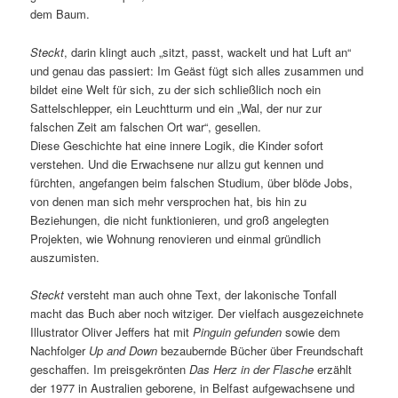
dem Baum.
Steckt
, darin klingt auch „sitzt, passt, wackelt und hat Luft an“
und genau das passiert: Im Geäst fügt sich alles zusammen und
bildet eine Welt für sich, zu der sich schließlich noch ein
Sattelschlepper, ein Leuchtturm und ein „Wal, der nur zur
falschen Zeit am falschen Ort war“, gesellen.
Diese Geschichte hat eine innere Logik, die Kinder sofort
verstehen. Und die Erwachsene nur allzu gut kennen und
fürchten, angefangen beim falschen Studium, über blöde Jobs,
von denen man sich mehr versprochen hat, bis hin zu
Beziehungen, die nicht funktionieren, und groß angelegten
Projekten, wie Wohnung renovieren und einmal gründlich
auszumisten.
Steckt
versteht man auch ohne Text, der lakonische Tonfall
macht das Buch aber noch witziger. Der vielfach ausgezeichnete
Illustrator Oliver Jeffers hat mit
Pinguin gefunden
sowie dem
Nachfolger
Up and Down
bezaubernde Bücher über Freundschaft
geschaffen. Im preisgekrönten
Das Herz in der Flasche
erzählt
der 1977 in Australien geborene, in Belfast aufgewachsene und