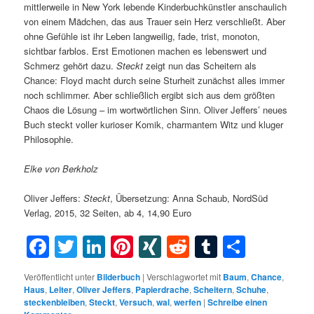
mittlerweile in New York lebende Kinderbuchkünstler anschaulich
von einem Mädchen, das aus Trauer sein Herz verschließt. Aber
ohne Gefühle ist ihr Leben langweilig, fade, trist, monoton,
sichtbar farblos. Erst Emotionen machen es lebenswert und
Schmerz gehört dazu.
Steckt
zeigt nun das Scheitern als
Chance: Floyd macht durch seine Sturheit zunächst alles immer
noch schlimmer. Aber schließlich ergibt sich aus dem größten
Chaos die Lösung – im wortwörtlichen Sinn. Oliver Jeffers’ neues
Buch steckt voller kurioser Komik, charmantem Witz und kluger
Philosophie.
Elke von Berkholz
Oliver Jeffers:
Steckt
, Übersetzung: Anna Schaub, NordSüd
Verlag, 2015, 32 Seiten, ab 4, 14,90 Euro
Facebook
Twitter
LinkedIn
Pinterest
XING
Reddit
Tumblr
Teilen
Veröffentlicht unter
Bilderbuch
|
Verschlagwortet mit
Baum
,
Chance
,
Haus
,
Leiter
,
Oliver Jeffers
,
Papierdrache
,
Scheitern
,
Schuhe
,
steckenbleiben
,
Steckt
,
Versuch
,
wal
,
werfen
|
Schreibe einen