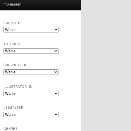
Impressum
BUCHTITEL
AUTOREN
ÜBERSETZER
ILLUSTRATOR_IN
LESEALTER
GENRES