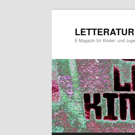
Zum
Zum
primären
sekundären
Inhalt
Inhalt
LETTERATUR
springen
springen
E-Magazin für Kinder- und Juge