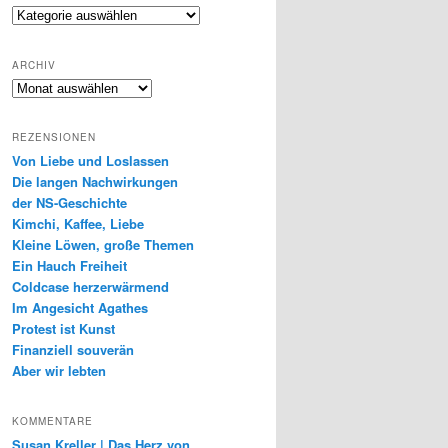
Genres
ARCHIV
Archiv
REZENSIONEN
Von Liebe und Loslassen
Die langen Nachwirkungen
der NS-Geschichte
Kimchi, Kaffee, Liebe
Kleine Löwen, große Themen
Ein Hauch Freiheit
Coldcase herzerwärmend
Im Angesicht Agathes
Protest ist Kunst
Finanziell souverän
Aber wir lebten
KOMMENTARE
Susan Kreller | Das Herz von