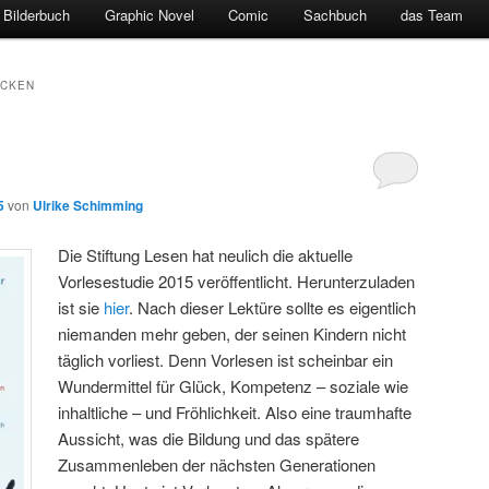
Bilderbuch
Graphic Novel
Comic
Sachbuch
das Team
ACKEN
5
von
Ulrike Schimming
Die Stiftung Lesen hat neulich die aktuelle
Vorlesestudie 2015 veröffentlicht. Herunterzuladen
ist sie
hier
. Nach dieser Lektüre sollte es eigentlich
niemanden mehr geben, der seinen Kindern nicht
täglich vorliest. Denn Vorlesen ist scheinbar ein
Wundermittel für Glück, Kompetenz – soziale wie
inhaltliche – und Fröhlichkeit. Also eine traumhafte
Aussicht, was die Bildung und das spätere
Zusammenleben der nächsten Generationen