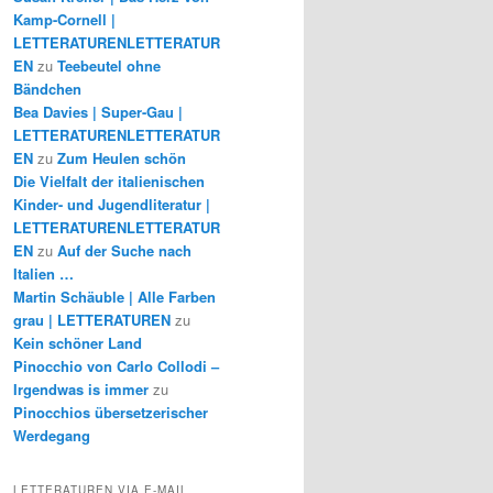
Kamp-Cornell |
LETTERATURENLETTERATUR
EN
zu
Teebeutel ohne
Bändchen
Bea Davies | Super-Gau |
LETTERATURENLETTERATUR
EN
zu
Zum Heulen schön
Die Vielfalt der italienischen
Kinder- und Jugendliteratur |
LETTERATURENLETTERATUR
EN
zu
Auf der Suche nach
Italien …
Martin Schäuble | Alle Farben
grau | LETTERATUREN
zu
Kein schöner Land
Pinocchio von Carlo Collodi –
Irgendwas is immer
zu
Pinocchios übersetzerischer
Werdegang
LETTERATUREN VIA E-MAIL