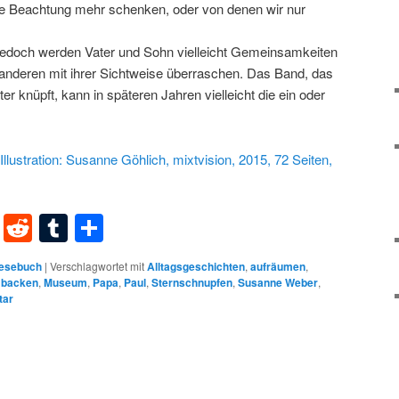
ne Beachtung mehr schenken, oder von denen wir nur
edoch werden Vater und Sohn vielleicht Gemeinsamkeiten
 anderen mit ihrer Sichtweise überraschen. Das Band, das
r knüpft, kann in späteren Jahren vielleicht die ein oder
 Illustration: Susanne Göhlich, mixtvision, 2015, 72 Seiten,
dIn
terest
XING
Reddit
Tumblr
Teilen
lesebuch
|
Verschlagwortet mit
Alltagsgeschichten
,
aufräumen
,
 backen
,
Museum
,
Papa
,
Paul
,
Sternschnupfen
,
Susanne Weber
,
tar