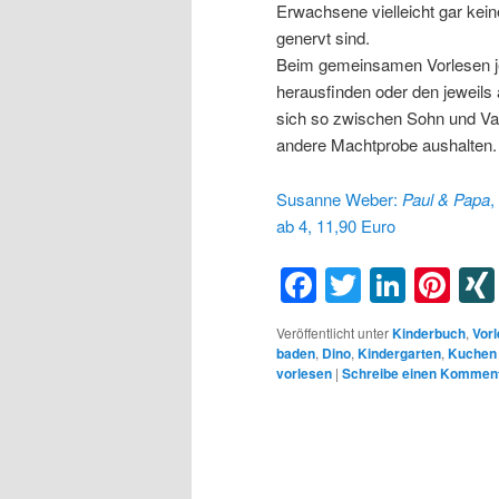
Erwachsene vielleicht gar kei
genervt sind.
Beim gemeinsamen Vorlesen j
herausfinden oder den jeweils
sich so zwischen Sohn und Vate
andere Machtprobe aushalten.
Susanne Weber:
Paul & Papa
,
ab 4, 11,90 Euro
Facebook
Twitter
Linke
Pin
Veröffentlicht unter
Kinderbuch
,
Vor
baden
,
Dino
,
Kindergarten
,
Kuchen
vorlesen
|
Schreibe einen Kommen