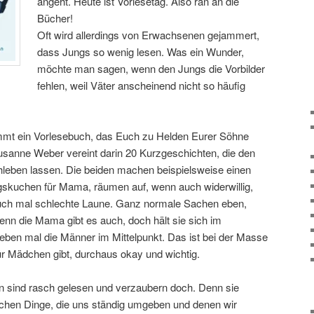
angeht. Heute ist Vorlesetag. Also ran an die
Bücher!
Oft wird allerdings von Erwachsenen gejammert,
dass Jungs so wenig lesen. Was ein Wunder,
möchte man sagen, wenn den Jungs die Vorbilder
fehlen, weil Väter anscheinend nicht so häufig
ommt ein Vorlesebuch, das Euch zu Helden Eurer Söhne
Susanne Weber vereint darin 20 Kurzgeschichten, die den
hleben lassen. Die beiden machen beispielsweise einen
skuchen für Mama, räumen auf, wenn auch widerwillig,
uch mal schlechte Laune. Ganz normale Sachen eben,
enn die Mama gibt es auch, doch hält sie sich im
 eben mal die Männer im Mittelpunkt. Das ist bei der Masse
ür Mädchen gibt, durchaus okay und wichtig.
n sind rasch gelesen und verzaubern doch. Denn sie
glichen Dinge, die uns ständig umgeben und denen wir