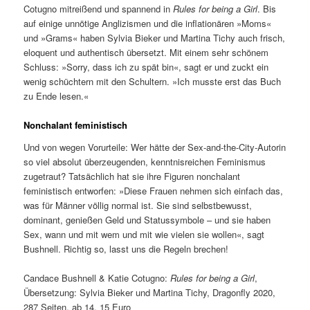
Cotugno mitreißend und spannend in
Rules for being a Girl
. Bis
auf einige unnötige Anglizismen und die inflationären »Moms«
und »Grams« haben Sylvia Bieker und Martina Tichy auch frisch,
eloquent und authentisch übersetzt. Mit einem sehr schönem
Schluss: »Sorry, dass ich zu spät bin«, sagt er und zuckt ein
wenig schüchtern mit den Schultern. »Ich musste erst das Buch
zu Ende lesen.«
Nonchalant feministisch
Und von wegen Vorurteile: Wer hätte der Sex-and-the-City-Autorin
so viel absolut überzeugenden, kenntnisreichen Feminismus
zugetraut? Tatsächlich hat sie ihre Figuren nonchalant
feministisch entworfen: »Diese Frauen nehmen sich einfach das,
was für Männer völlig normal ist. Sie sind selbstbewusst,
dominant, genießen Geld und Statussymbole – und sie haben
Sex, wann und mit wem und mit wie vielen sie wollen«, sagt
Bushnell. Richtig so, lasst uns die Regeln brechen!
Candace Bushnell & Katie Cotugno:
Rules for being a Girl
,
Übersetzung: Sylvia Bieker und Martina Tichy, Dragonfly 2020,
287 Seiten, ab 14, 15 Euro