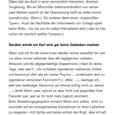
Dabei lebt sie doch in einer vermeintlich toleranten, diversen
Umgebung. Wo ein Mitschüler selbstverständlich von seinen
zwei Müttern spricht (in der Übersetzung heißt es leider immer
ausnahmslos »Mom«). Ein anderer datet einen »supersüßen
Typen«. Auch die Hautfarbe der Interviewerin am College spielt
keine Rolle – bis sie von ihr selbst thematisiert wird (»das ist hier
schon ein ziemlich weißer Campus«).
Darüber würde ein Kerl sich gar keine Gedanken machen
Marin und mit ihr die Leser:innen werden immer sensibler für und
vor allem immer wütender über die tagtäglichen verbalen
Attacken und die allgegenwärtige Doppelmoral (»Hast du deine
Tage, oder was?« »Du schreibst irgendeinen seltsamen Artikel
und benimmst dich wie ein totaler Psycho … entwickelst dich zu
irgendeiner verrückten Feministin?«): »Weil …«, überlege ich,
weil sein beiläufiger Sexismus auf einmal anfing mich zu nerven
…« denkt Marin zwar, spricht es aber nicht mal gegenüber ihrer
Freundin aus, weil es ihr nicht mehr logisch erscheint.
Beim Bewerbungsgespräch ermahnt Marin sich selbst, nicht zu
souverän auf ein ernstgemeintes Kompliment für ihren Leitartikel
zu reagieren: »Ich lächle und senke erfreut den Kopf, aber ich will