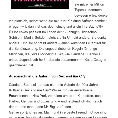
sie mit einer Million
Typen zusammen
gewesen wäre, denke
ich plötzlich, selbst wenn sie mit ihrer Kleidung Aufmerksamkeit
erregen will, dann ist das doch einzig und allein ihre Sache?!«
Es ist etwas passiert im Leben der 17-jährigen Highschool-
Schülerin Marin. Seitdem sieht sie ihr Umfeld anders. Sie denkt
anders. Und sie schreibt anders – einen wütenden Leitartikel für
die Schülerzeitung. Die ungeschriebenen Regeln für junge
Mädchen, die
Rules for being a Girl
, wie Candace Bushnells
erstes Jugendbuch heißt, das sie zusammen mit Katie Cotugno
geschrieben hat.
Ausgerechnet die Autorin von
Sex and the City
Candace Bushnell, ist das nicht die Autorin der 90er Jahre
Kultserie
Sex and the City
? Wo es für vier erwachsene
Freundinnen in New York vor allem um teure Klamotten, coole
Partys, Genuss und Luxus ging – und letztendlich doch auch
darum, den einen, den Mr. Big, zu finden.
Genau so fängt es an: Marin und ihre beste Freundin Chloe sind
im letzten Jahr der Highschool, hängen mit den coolen Lacrosse-