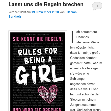
Lasst uns die Regeln brechen
1
Veröffentlicht am
19. November 2020
von
Ella von
Berkholz
I
ch betrachtete
Deannas
steinerne Miene.
Ich wüsste nicht,
dass ich mir je große
Gedanken darüber
gemacht hätte, warum
eigentlich alle sagen,
sie wäre eine
Schlampe –
abgesehen davon,
dass sie viel Busen
hat und schon in der
Siebten mit einem
Jungen zusammen
war. Und selbst wenn