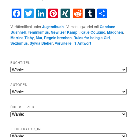
Facebook
Twitter
LinkedIn
Pinterest
XING
Reddit
Tumblr
Teilen
Veröffentlicht unter
Jugendbuch
|
Verschlagwortet mit
Candace
Bushnell
,
Feminismus
,
Gewitzer Kampf
,
Katie Cotugno
,
Mädchen
,
Martina Tichy
,
Mut
,
Regeln brechen
,
Rules for being a Girl
,
Sexismus
,
Sylvia Bieker
,
Vorurteile
|
1
Antwort
BUCHTITEL
AUTOREN
ÜBERSETZER
ILLUSTRATOR_IN