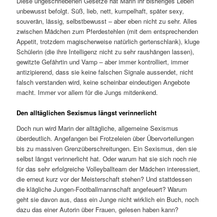
Diese ungeschriebenen Gesetze hat Marin ihr bisheriges Leben
unbewusst befolgt. Süß, lieb, nett, kumpelhaft, später sexy,
souverän, lässig, selbstbewusst – aber eben nicht zu sehr. Alles
zwischen Mädchen zum Pferdestehlen (mit dem entsprechenden
Appetit, trotzdem magischerweise natürlich gertenschlank), kluge
Schülerin (die ihre Intelligenz nicht zu sehr raushängen lassen),
gewitzte Gefährtin und Vamp – aber immer kontrolliert, immer
antizipierend, dass sie keine falschen Signale aussendet, nicht
falsch verstanden wird, keine scheinbar eindeutigen Angebote
macht. Immer vor allem für die Jungs mitdenkend.
Den alltäglichen Sexismus längst verinnerlicht
Doch nun wird Marin der alltägliche, allgemeine Sexismus
überdeutlich. Angefangen bei Frotzeleien über Übervorteilungen
bis zu massiven Grenzüberschreitungen. Ein Sexismus, den sie
selbst längst verinnerlicht hat. Oder warum hat sie sich noch nie
für das sehr erfolgreiche Volleyballteam der Mädchen interessiert,
die erneut kurz vor der Meisterschaft stehen? Und stattdessen
die klägliche Jungen-Footballmannschaft angefeuert? Warum
geht sie davon aus, dass ein Junge nicht wirklich ein Buch, noch
dazu das einer Autorin über Frauen, gelesen haben kann?