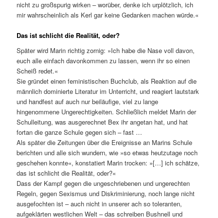
nicht zu großspurig wirken – worüber, denke ich urplötzlich, ich
mir wahrscheinlich als Kerl gar keine Gedanken machen würde.«
Das ist schlicht die Realität, oder?
Später wird Marin richtig zornig: »Ich habe die Nase voll davon,
euch alle einfach davonkommen zu lassen, wenn ihr so einen
Scheiß redet.«
Sie gründet einen feministischen Buchclub, als Reaktion auf die
männlich dominierte Literatur im Unterricht, und reagiert lautstark
und handfest auf auch nur beiläufige, viel zu lange
hingenommene Ungerechtigkeiten. Schließlich meldet Marin der
Schulleitung, was ausgerechnet Bex ihr angetan hat, und hat
fortan die ganze Schule gegen sich – fast …
Als später die Zeitungen über die Ereignisse an Marins Schule
berichten und alle sich wundern, wie »so etwas heutzutage noch
geschehen konnte«, konstatiert Marin trocken: »[…] ich schätze,
das ist schlicht die Realität, oder?«
Dass der Kampf gegen die ungeschriebenen und ungerechten
Regeln, gegen Sexismus und Diskriminierung, noch lange nicht
ausgefochten ist – auch nicht in unserer ach so toleranten,
aufgeklärten westlichen Welt – das schreiben Bushnell und