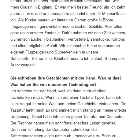
immer fasziniert. Wer mich dabei wirklich beeinflusst hat, war
mein Cousin in England. Er war mein bester Freund, als ich zehn
Jahre alt war, und er interessierte sich viel mehr für Mechanik als
ich. Als Kinder bauten wir hinten im Garten große U-Boote,
Flugzeuge und irgendwelche mechanischen Gebilde. Aber alles
ganz nach unserer Fantasie. Dafür nahmen wir dann Zinkwannen,
Gummischläuche, Holzplanken, verrostete Eisenstücke, Kartons
und allen möglichen Abfall. Wir zeichneten Pläne von unseren
eigenen Flugzeugen und Super-Vehikeln in unsere
Schulhefte. Bei so einer Kindheit musste ich einfach Steampunk-
Autor werden!
Sie schreiben Ihre Geschichten mit der Hand. Warum das?
Was halten Sie von modernen Technologien?
Ich schreibe mit der Hand, weil ich dann nicht darüber
nachdenken muss. Wenn ich auf einer Tastatur tippe, kann ich
nicht so gut in meine Welt und meine Geschichte eintauchen. Die
Tastatur lenkt mich ab und erinnert mich ständig an meine direkte
Umgebung. Dabei habe ich nichts gegen Tastatur und Computer.
Die Rechner haben mein schriftstellerisches Leben gerettet.
Denn vor Erfindung der Computer schreckten die
Schreibmaschinen einen richtig ab, irgendetwas zu Ende zu