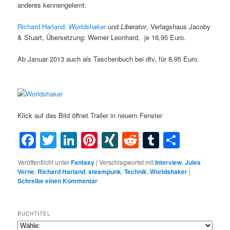
anderes kennengelernt.
Richard Harland:
Worldshaker
und
Liberator
, Verlagshaus Jacoby
& Stuart, Übersetzung: Werner Leonhard, je 16,95 Euro.
Ab Januar 2013 auch als Taschenbuch bei dtv, für 8,95 Euro.
Klick auf das Bild öffnet Trailer in neuem Fenster
Facebook
Twitter
LinkedIn
Pinterest
XING
Reddit
Tumblr
Teilen
Veröffentlicht unter
Fantasy
|
Verschlagwortet mit
Interview
,
Jules
Verne
,
Richard Harland
,
steampunk
,
Technik
,
Worldshaker
|
Schreibe einen Kommentar
BUCHTITEL