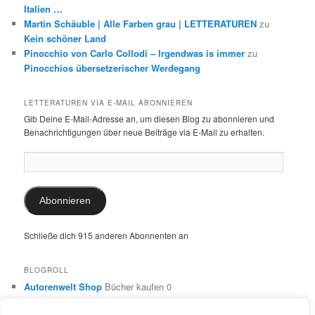
Italien …
Martin Schäuble | Alle Farben grau | LETTERATUREN
zu
Kein schöner Land
Pinocchio von Carlo Collodi – Irgendwas is immer
zu
Pinocchios übersetzerischer Werdegang
LETTERATUREN VIA E-MAIL ABONNIEREN
Gib Deine E-Mail-Adresse an, um diesen Blog zu abonnieren und
Benachrichtigungen über neue Beiträge via E-Mail zu erhalten.
E-
Mail-
Adresse:
Abonnieren
Schließe dich 915 anderen Abonnenten an
BLOGROLL
Autorenwelt Shop
Bücher kaufen 0
Autorin Ulrike Schimming
Publikationen von Ulrike Schimming