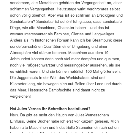
sonderbare, alte Maschinen gehörten der Vergangenheit an, einer
schlimmen Vergangenheit. Heutzutage wirkt Verchromtes selbst
schon völlig überholt. Aber was ist so schlimm an Dreckigem und
Sonderbarem? Sonderbar ist schön! Ich glaube, dass sonderbare
Dinge, wie alte Maschinen, Charakter haben – und das ist
weitaus interessanter als Farblose, Glattes und Langweiliges.
Anders als im historischen Roman kann ich bei Steampunk diese
sonderbar-schönen Qualitäten einer Umgebung und einer
Atmosphäre viel stärker betonen. Maschinen aus dem 19.
Jahrhundert können darin noch viel mehr dampfen und qualmen,
noch viel rußgeschwärzter und messinggelber aussehen, als sie
es wirklich waren. Und sie können natürlich 100 Mal größer sein.
Die Juggernauts in der Welt des Worldshakers sind drei
Kilometer lang, sie bewegen sich auf Rollen über Land und durch
das Meer. Historische Dampfschiffe sind damit nicht zu
vergleichen!
Hat Jules Vernes Ihr Schreiben beeinflusst?
Nein. Da gibt es nicht den Hauch von Jules-Vernesschem
Einfluss. Seine Bücher habe ich erst vor kurzem gelesen. Mich
haben alte Maschinen und industrielle Szenerien einfach schon