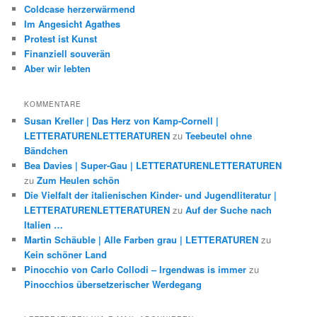
Coldcase herzerwärmend
Im Angesicht Agathes
Protest ist Kunst
Finanziell souverän
Aber wir lebten
KOMMENTARE
Susan Kreller | Das Herz von Kamp-Cornell |
LETTERATURENLETTERATUREN
zu
Teebeutel ohne
Bändchen
Bea Davies | Super-Gau | LETTERATURENLETTERATUREN
zu
Zum Heulen schön
Die Vielfalt der italienischen Kinder- und Jugendliteratur |
LETTERATURENLETTERATUREN
zu
Auf der Suche nach
Italien …
Martin Schäuble | Alle Farben grau | LETTERATUREN
zu
Kein schöner Land
Pinocchio von Carlo Collodi – Irgendwas is immer
zu
Pinocchios übersetzerischer Werdegang