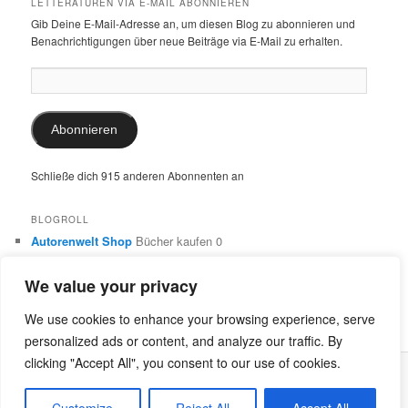
LETTERATUREN VIA E-MAIL ABONNIEREN
Gib Deine E-Mail-Adresse an, um diesen Blog zu abonnieren und
Benachrichtigungen über neue Beiträge via E-Mail zu erhalten.
E-
Mail-
Adresse:
Abonnieren
Schließe dich 915 anderen Abonnenten an
BLOGROLL
Autorenwelt Shop
Bücher kaufen 0
Autorin Ulrike Schimming
Publikationen von Ulrike Schimming
0
We value your privacy
Dr. Ulrike Schimming
Übersetzungen aus dem Italienischen
und Englischen 0
We use cookies to enhance your browsing experience, serve
personalized ads or content, and analyze our traffic. By
clicking "Accept All", you consent to our use of cookies.
Stolz präsentiert von WordPress