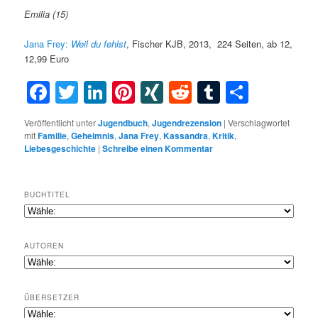
Emilia (15)
Jana Frey:
Weil du fehlst
, Fischer KJB, 2013, 224 Seiten, ab 12,
12,99 Euro
Facebook
Twitter
LinkedIn
Pinterest
XING
Reddit
Tumblr
Teilen
Veröffentlicht unter
Jugendbuch
,
Jugendrezension
|
Verschlagwortet
mit
Familie
,
Geheimnis
,
Jana Frey
,
Kassandra
,
Kritik
,
Liebesgeschichte
|
Schreibe einen Kommentar
BUCHTITEL
AUTOREN
ÜBERSETZER