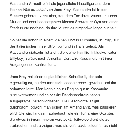
Kassandra Armadillo ist die jugendliche Hauptfigur aus dem
Roman
Weil du
fehlst
von Jana Frey. Kassandra ist in den
Staaten geboren, zieht aber, seit dem Tod ihres Vaters, mit ihrer
Mutter und ihrer hochbegabten kleinen Schwester Oya von einer
Stadt in die nächste, da ihre Mutter es nirgendwo lange aushält.
So hat sie schon in einem kleinen Dorf in Rumänien, in Prag, auf
der italienischen Insel Stromboli und in Paris gelebt. Als
Kassandra siebzehn ist zieht die kleine Familie (inklusive Kater
Billyboy) zurück nach Amerika. Dort wird Kassandra mit ihrer
Vergangenheit konfrontiert…
Jana Frey hat einen unglaublichen Schreibstil, der sehr
eigenwillig ist, an den man sich jedoch schnell gewöhnt und ihn
schätzen lernt. Man kann sich zu Beginn gut in Kassandra
hineinversetzen und selbst die Randcharaktere haben
ausgeprägte Persönlichkeiten. Die Geschichte ist gut
durchdacht, obwohl man schon am Anfang ahnt, was passieren
wird. Sie wird langsam aufgebaut, wie ein Turm, eine Skulptur,
die etwas in ihrem Inneren versteckt. Teilweise droht sie zu
zerbrechen und zu zeigen, was sie versteckt. Leider ist es nicht