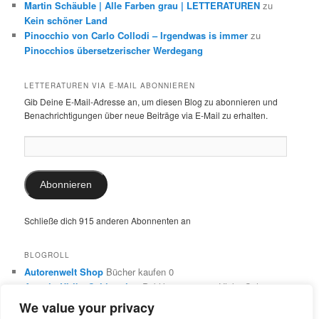
Martin Schäuble | Alle Farben grau | LETTERATUREN
zu
Kein schöner Land
Pinocchio von Carlo Collodi – Irgendwas is immer
zu
Pinocchios übersetzerischer Werdegang
LETTERATUREN VIA E-MAIL ABONNIEREN
Gib Deine E-Mail-Adresse an, um diesen Blog zu abonnieren und
Benachrichtigungen über neue Beiträge via E-Mail zu erhalten.
E-
Mail-
Adresse:
Abonnieren
Schließe dich 915 anderen Abonnenten an
BLOGROLL
Autorenwelt Shop
Bücher kaufen 0
Autorin Ulrike Schimming
Publikationen von Ulrike Schimming
0
We value your privacy
Dr. Ulrike Schimming
Übersetzungen aus dem Italienischen