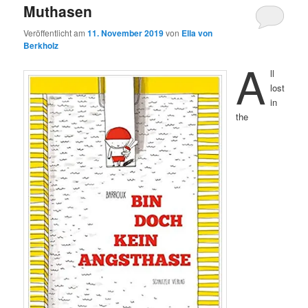
Muthasen
Veröffentlicht am
11. November 2019
von
Ella von
Berkholz
A
ll
lost
in
the