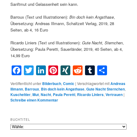
Sanftmut und Gelassenheit sein kann.
Barroux (Text und Illustrationen):
Bin doch kein Angsthase
,
Übersetzung: Andreas Illmann, Schaltzeit Verlag, 2019, 28
Seiten, ab 4, 16 Euro
Ricardo Liniers (Text und Illustrationen):
Gute Nacht, Sternchen
,
Übersetzung: Paula Peretti, Sauerländer, 2019, 40 Seiten, ab 4,
14,99 Euro
Facebook
Twitter
LinkedIn
Pinterest
XING
Reddit
Tumblr
Teilen
Veröffentlicht unter
Bilderbuch
,
Comic
|
Verschlagwortet mit
Andreas
Illmann
,
Barroux
,
Bin doch kein Angsthase
,
Gute Nacht Sternchen
,
Kuscheltier
,
Mut
,
Nacht
,
Paula Peretti
,
Ricardo Liniers
,
Vertrauen
|
Schreibe einen Kommentar
BUCHTITEL