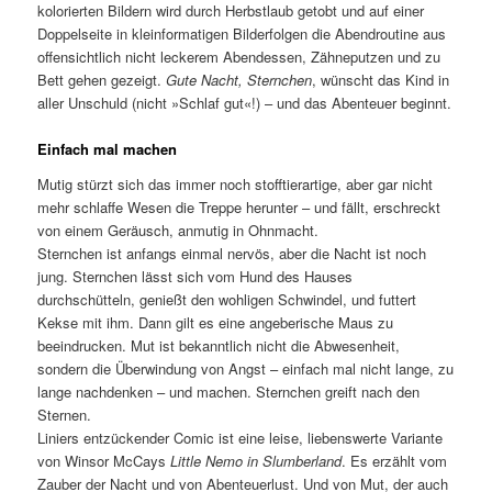
kolorierten Bildern wird durch Herbstlaub getobt und auf einer
Doppelseite in kleinformatigen Bilderfolgen die Abendroutine aus
offensichtlich nicht leckerem Abendessen, Zähneputzen und zu
Bett gehen gezeigt.
Gute Nacht, Sternchen
, wünscht das Kind in
aller Unschuld (nicht »Schlaf gut«!) – und das Abenteuer beginnt.
Einfach mal machen
Mutig stürzt sich das immer noch stofftierartige, aber gar nicht
mehr schlaffe Wesen die Treppe herunter – und fällt, erschreckt
von einem Geräusch, anmutig in Ohnmacht.
Sternchen ist anfangs einmal nervös, aber die Nacht ist noch
jung. Sternchen lässt sich vom Hund des Hauses
durchschütteln, genießt den wohligen Schwindel, und futtert
Kekse mit ihm. Dann gilt es eine angeberische Maus zu
beeindrucken. Mut ist bekanntlich nicht die Abwesenheit,
sondern die Überwindung von Angst – einfach mal nicht lange, zu
lange nachdenken – und machen. Sternchen greift nach den
Sternen.
Liniers entzückender Comic ist eine leise, liebenswerte Variante
von Winsor McCays
Little Nemo in Slumberland
. Es erzählt vom
Zauber der Nacht und von Abenteuerlust. Und von Mut, der auch