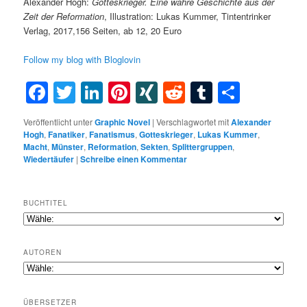
Alexander Hogh:
Gotteskrieger. Eine wahre Geschichte aus der
Zeit der Reformation
, Illustration: Lukas Kummer, Tintentrinker
Verlag, 2017,156 Seiten, ab 12, 20 Euro
Follow my blog with Bloglovin
Facebook
Twitter
LinkedIn
Pinterest
XING
Reddit
Tumblr
Teilen
Veröffentlicht unter
Graphic Novel
|
Verschlagwortet mit
Alexander
Hogh
,
Fanatiker
,
Fanatismus
,
Gotteskrieger
,
Lukas Kummer
,
Macht
,
Münster
,
Reformation
,
Sekten
,
Splittergruppen
,
Wiedertäufer
|
Schreibe einen Kommentar
BUCHTITEL
AUTOREN
ÜBERSETZER