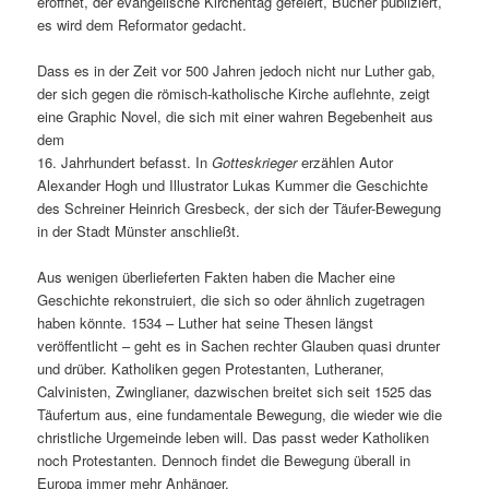
eröffnet, der evangelische Kirchentag gefeiert, Bücher publiziert,
es wird dem Reformator gedacht.
Dass es in der Zeit vor 500 Jahren jedoch nicht nur Luther gab,
der sich gegen die römisch-katholische Kirche auflehnte, zeigt
eine Graphic Novel, die sich mit einer wahren Begebenheit aus
dem
16. Jahrhundert befasst. In
Gotteskrieger
erzählen Autor
Alexander Hogh und Illustrator Lukas Kummer die Geschichte
des Schreiner Heinrich Gresbeck, der sich der Täufer-Bewegung
in der Stadt Münster anschließt.
Aus wenigen überlieferten Fakten haben die Macher eine
Geschichte rekonstruiert, die sich so oder ähnlich zugetragen
haben könnte. 1534 – Luther hat seine Thesen längst
veröffentlicht – geht es in Sachen rechter Glauben quasi drunter
und drüber. Katholiken gegen Protestanten, Lutheraner,
Calvinisten, Zwinglianer, dazwischen breitet sich seit 1525 das
Täufertum aus, eine fundamentale Bewegung, die wieder wie die
christliche Urgemeinde leben will. Das passt weder Katholiken
noch Protestanten. Dennoch findet die Bewegung überall in
Europa immer mehr Anhänger.