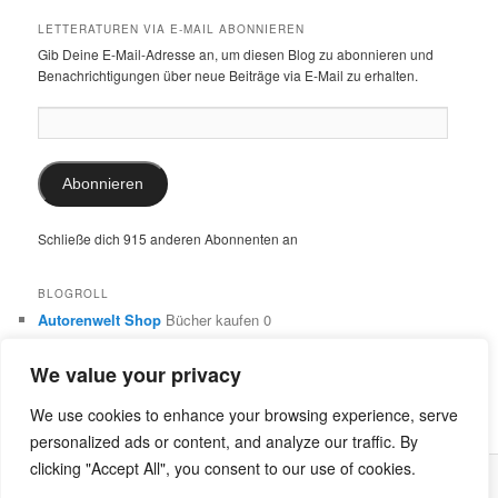
LETTERATUREN VIA E-MAIL ABONNIEREN
Gib Deine E-Mail-Adresse an, um diesen Blog zu abonnieren und
Benachrichtigungen über neue Beiträge via E-Mail zu erhalten.
E-
Mail-
Adresse:
Abonnieren
Schließe dich 915 anderen Abonnenten an
BLOGROLL
Autorenwelt Shop
Bücher kaufen 0
Autorin Ulrike Schimming
Publikationen von Ulrike Schimming
0
We value your privacy
Dr. Ulrike Schimming
Übersetzungen aus dem Italienischen
und Englischen 0
We use cookies to enhance your browsing experience, serve
personalized ads or content, and analyze our traffic. By
clicking "Accept All", you consent to our use of cookies.