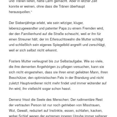
und Tränen liefen, hatte Lärm gemacht. Aber in letzter Zeit
konnte er weinen, ohne dass die Tränen überhaupt
herausquollen.“
Der Siebenjährige erlebt, wie sein witziger, kluger,
lebenszugewandter und patenter Papa zu einem Fremden wird,
der den Familienhund auf die Straße scheucht, weil er ihn für
einen Streuner hält; der im Eifersuchtswahn die Mutter schlägt
und schließlich sein eigenes Spiegelbild angreift und zerschlägt,
weil er sich selbst nicht erkennt.
Fosters Mutter verleugnet bis zur Selbstaufgabe. Wie so viele,
die ihre dementen Angehörigen zu pflegen versuchen, kann sie
sich nicht eingestehen, dass sie ihren einst geliebten Mann, ihren
Beschützer, den optimistischen Fels in der Brandung und nicht
zuletzt Hauptverdiener nicht mehr findet und immer wütender auf
ihn wird, ihn vielleicht sogar schon hasst.
Demenz frisst die Seele des Menschen: Der rudimentäre Rest
der vertrauten Person ist nur noch getrieben von Misstrauen,
Wut, Gewalt, reduziert auf Instinkte, essen, schlafen, kacken,
wobei Schlaf wegen der extremen inneren Unruhe immer seltener