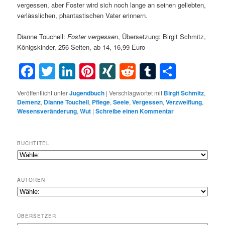
vergessen, aber Foster wird sich noch lange an seinen geliebten,
verlässlichen, phantastischen Vater erinnern.
Dianne Touchell:
Foster vergessen
, Übersetzung: Birgit Schmitz,
Königskinder, 256 Seiten, ab 14, 16,99 Euro
Facebook
Twitter
LinkedIn
Pinterest
XING
Reddit
Tumblr
Teilen
Veröffentlicht unter
Jugendbuch
|
Verschlagwortet mit
Birgit Schmitz
,
Demenz
,
Dianne Touchell
,
Pflege
,
Seele
,
Vergessen
,
Verzweiflung
,
Wesensveränderung
,
Wut
|
Schreibe einen Kommentar
BUCHTITEL
AUTOREN
ÜBERSETZER