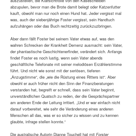
auszustellen, die Klarsichtfolie von den Käsescheiben
abzupulen, bevor man die Brote damit belegt oder Katzenfutter
kauft, obwohl man nur noch einen Hund hat. Jeder vergisst mal
was, auch der siebenjährige Foster vergisst, sein Handtuch
aufzuhängen oder das Buch rechtzeitig zurückzuzbringen.
Aber dann fällt Foster bei seinem Vater etwas auf, was den
wahren Schrecken der Krankheit Demenz ausmacht: sein Vater,
der phantastische Geschichtenerfinder, verändert sich. Anfangs
findet Foster es noch lustig, wenn sein Vater abends
geschäftliche Telefonate mit seiner melodiösen Erzählerstimme
führt. Und nicht wie sonst mit der seriösen, tieferen
„Anzugstimme“, die „wie die Rüstung eines Ritters ist“. Aber
obwohl er auch früher nicht den Sinn der Finanzberatungen
verstanden hat, begreift er schnell, dass sein Vater beginnt,
unverständlichen Quatsch zu reden, der die Gesprächspartner
am anderen Ende der Leitung irritiert. „Und er war einfach nicht
darauf vorbereitet, wie sehr die Veränderung eines anderen
Menschen all das, was er so sicher zu wissen und zu kennen
glaubte, infrage stellen konnte.“
Die australische Autorin Dianne Touchell hat mit
Forster