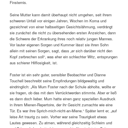
Finsternis.
Seine Mutter kann damit überhaupt nicht umgehen, seit ihrem
schweren Unfall vor einigen Jahren, Wochen im Koma und
gezeichnet von einer halbseitigen Gesichtslähmung, verdrängt
sie zunächst die nicht zu übersehenden ersten Anzeichen, dann
die Schwere der Erkrankung ihres noch relativ jungen Mannes.
Vor lauter eigenen Sorgen und Kummer lässt sie ihren Sohn
allein mit seinen Sorgen, sagt, dass „er sich darüber nicht den
Kopf zerbrechen soll“, was eher ein schlechter Witz, entsprungen
aus schierer Hilflosigkeit, ist.
Foster ist ein sehr guter, sensibler Beobachter und Dianne
Touchell beschreibt seine Empfindungen bildgewaltig und
eindringlich: „Als Mum Foster nach der Schule abholte, wollte er
sie fragen, ob das mit dem Verrücktwerden stimmte. Aber er ließ
es dann doch lieber. Mum hatte einen ganz speziellen Ausdruck
in ihrem Mienen-Repertoire, der ihr Gesicht zumachte wie eine
Tür. Es war ihre Sprich-mich-nicht-an-Miene.“ Später lernt er, „auf
leise Art traurig zu sein. Vorher war seine Traurigkeit etwas
Lautes gewesen. Zu atmen, während gleichzeitig Schleim und