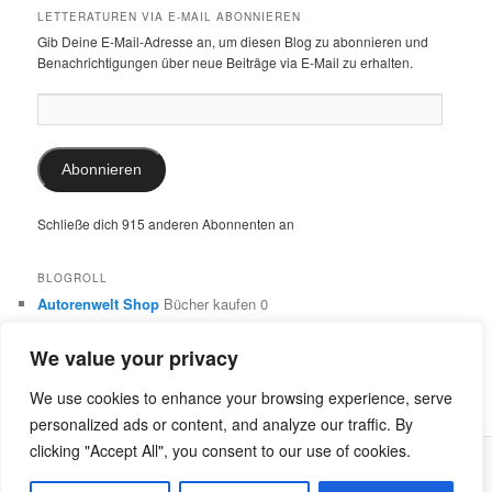
LETTERATUREN VIA E-MAIL ABONNIEREN
Gib Deine E-Mail-Adresse an, um diesen Blog zu abonnieren und
Benachrichtigungen über neue Beiträge via E-Mail zu erhalten.
E-
Mail-
Adresse:
Abonnieren
Schließe dich 915 anderen Abonnenten an
BLOGROLL
Autorenwelt Shop
Bücher kaufen 0
Autorin Ulrike Schimming
Publikationen von Ulrike Schimming
0
We value your privacy
Dr. Ulrike Schimming
Übersetzungen aus dem Italienischen
und Englischen 0
We use cookies to enhance your browsing experience, serve
personalized ads or content, and analyze our traffic. By
clicking "Accept All", you consent to our use of cookies.
Stolz präsentiert von WordPress