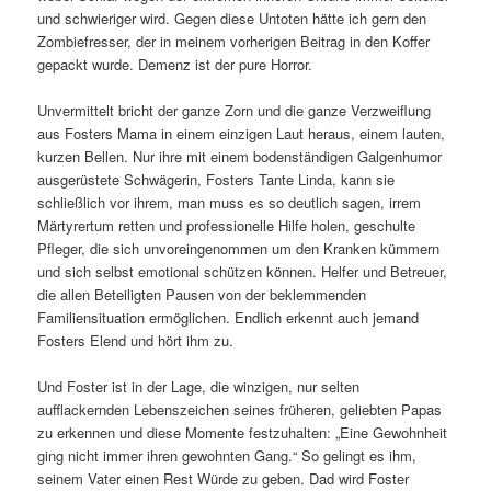
und schwieriger wird. Gegen diese Untoten hätte ich gern den
Zombiefresser, der in meinem vorherigen Beitrag in den Koffer
gepackt wurde. Demenz ist der pure Horror.
Unvermittelt bricht der ganze Zorn und die ganze Verzweiflung
aus Fosters Mama in einem einzigen Laut heraus, einem lauten,
kurzen Bellen. Nur ihre mit einem bodenständigen Galgenhumor
ausgerüstete Schwägerin, Fosters Tante Linda, kann sie
schließlich vor ihrem, man muss es so deutlich sagen, irrem
Märtyrertum retten und professionelle Hilfe holen, geschulte
Pfleger, die sich unvoreingenommen um den Kranken kümmern
und sich selbst emotional schützen können. Helfer und Betreuer,
die allen Beteiligten Pausen von der beklemmenden
Familiensituation ermöglichen. Endlich erkennt auch jemand
Fosters Elend und hört ihm zu.
Und Foster ist in der Lage, die winzigen, nur selten
aufflackernden Lebenszeichen seines früheren, geliebten Papas
zu erkennen und diese Momente festzuhalten: „Eine Gewohnheit
ging nicht immer ihren gewohnten Gang.“ So gelingt es ihm,
seinem Vater einen Rest Würde zu geben. Dad wird Foster