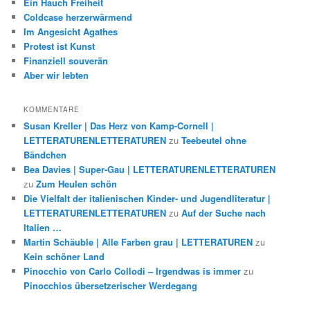
Ein Hauch Freiheit
Coldcase herzerwärmend
Im Angesicht Agathes
Protest ist Kunst
Finanziell souverän
Aber wir lebten
KOMMENTARE
Susan Kreller | Das Herz von Kamp-Cornell |
LETTERATURENLETTERATUREN
zu
Teebeutel ohne
Bändchen
Bea Davies | Super-Gau | LETTERATURENLETTERATUREN
zu
Zum Heulen schön
Die Vielfalt der italienischen Kinder- und Jugendliteratur |
LETTERATURENLETTERATUREN
zu
Auf der Suche nach
Italien …
Martin Schäuble | Alle Farben grau | LETTERATUREN
zu
Kein schöner Land
Pinocchio von Carlo Collodi – Irgendwas is immer
zu
Pinocchios übersetzerischer Werdegang