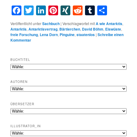
Facebook
Twitter
LinkedIn
Pinterest
XING
Reddit
Tumblr
Teilen
Veröffentlicht unter
Sachbuch
|
Verschlagwortet mit
A wie Antarktis
,
Antarktis
,
Antarktisvertrag
,
Bärtierchen
,
David Böhm
,
Eiswüste
,
freie Forschung
,
Lena Dorn
,
Pinguine
,
staatenlos
|
Schreibe einen
Kommentar
BUCHTITEL
AUTOREN
ÜBERSETZER
ILLUSTRATOR_IN