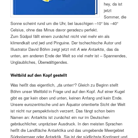
hey, da ist
jetzt
Sommer, die
Sonne scheint rund um die Uhr, bei lauschigen –10° bis –40°
Celsius, ohne das Minus davor geradezu perfekt.
Zum Südpol fällt einem zunächst nicht viel mehr ein als
klirrendkalt und jwd und Pinguine. Der tschechische Autor und
Illustrator David Böhm zeigt jetzt mit
A wie Antarktis
, das da
unten, am anderen Ende der Welt so viel mehr ist – Spannendes,
Unglaubliches, Überwältigendes.
Weltbild auf den Kopf gestellt
Was heißt das eigentlich, „da unten“? Gleich zu Beginn stellt
Böhm unser Weltbild in Frage und auf den Kopf. Auf einer Kugel
gibt es gar kein oben und unten, keinen Anfang und kein Ende.
Unsere eurozentrische und am Äquator orientierte Sicht der Welt
ist nicht nur perspektivisch verzerrt. Das fängt schon beim
Namen an: Antarktis ist zunächst ein nur im Deutschen
gebräuchlicher, unpräziser Ausdruck. In den meisten Sprachen
heißt die Landfläche Antarktika und das umgebende Meergebiet
Südpolarmeer oder Antarktik. Sie ist der südlichste Kontinent und