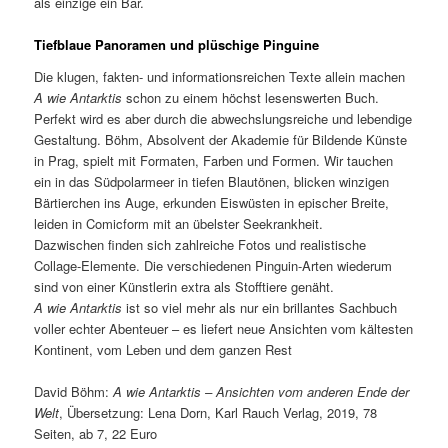
als einzige ein Bar.
Tiefblaue Panoramen und plüschige Pinguine
Die klugen, fakten- und informationsreichen Texte allein machen
A wie Antarktis
schon zu einem höchst lesenswerten Buch.
Perfekt wird es aber durch die abwechslungsreiche und lebendige
Gestaltung. Böhm, Absolvent der Akademie für Bildende Künste
in Prag, spielt mit Formaten, Farben und Formen. Wir tauchen
ein in das Südpolarmeer in tiefen Blautönen, blicken winzigen
Bärtierchen ins Auge, erkunden Eiswüsten in epischer Breite,
leiden in Comicform mit an übelster Seekrankheit.
Dazwischen finden sich zahlreiche Fotos und realistische
Collage-Elemente. Die verschiedenen Pinguin-Arten wiederum
sind von einer Künstlerin extra als Stofftiere genäht.
A wie Antarktis
ist so viel mehr als nur ein brillantes Sachbuch
voller echter Abenteuer – es liefert neue Ansichten vom kältesten
Kontinent, vom Leben und dem ganzen Rest
David Böhm:
A wie Antarktis – Ansichten vom anderen Ende der
Welt
, Übersetzung: Lena Dorn, Karl Rauch Verlag, 2019, 78
Seiten, ab 7, 22 Euro