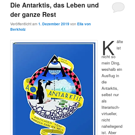
Die Antarktis, das Leben und
der ganze Rest
Veröffentlicht am
1. Dezember 2019
von
Ella von
Berkholz
K
älte
ist
nicht so
mein Ding,
weshalb ein
Ausflug in
die
Antarktis,
selbst nur
als
literarisch-
virtueller,
nicht
naheliegend
ist. Aber