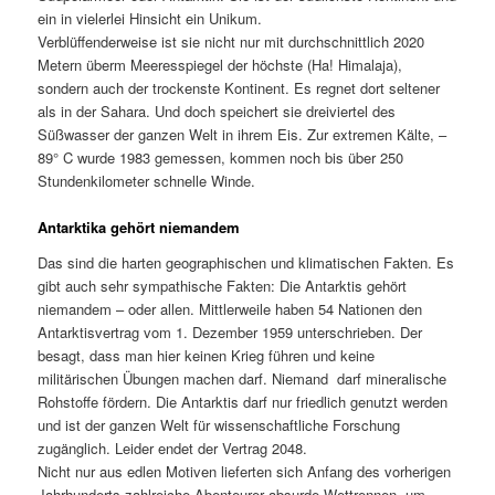
ein in vielerlei Hinsicht ein Unikum.
Verblüffenderweise ist sie nicht nur mit durchschnittlich 2020
Metern überm Meeresspiegel der höchste (Ha! Himalaja),
sondern auch der trockenste Kontinent. Es regnet dort seltener
als in der Sahara. Und doch speichert sie dreiviertel des
Süßwasser der ganzen Welt in ihrem Eis. Zur extremen Kälte, –
89° C wurde 1983 gemessen, kommen noch bis über 250
Stundenkilometer schnelle Winde.
Antarktika gehört niemandem
Das sind die harten geographischen und klimatischen Fakten. Es
gibt auch sehr sympathische Fakten: Die Antarktis gehört
niemandem – oder allen. Mittlerweile haben 54 Nationen den
Antarktisvertrag vom 1. Dezember 1959 unterschrieben. Der
besagt, dass man hier keinen Krieg führen und keine
militärischen Übungen machen darf. Niemand darf mineralische
Rohstoffe fördern. Die Antarktis darf nur friedlich genutzt werden
und ist der ganzen Welt für wissenschaftliche Forschung
zugänglich. Leider endet der Vertrag 2048.
Nicht nur aus edlen Motiven lieferten sich Anfang des vorherigen
Jahrhunderts zahlreiche Abenteurer absurde Wettrennen, um