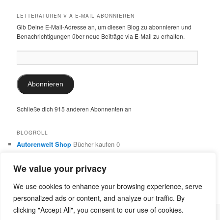
LETTERATUREN VIA E-MAIL ABONNIEREN
Gib Deine E-Mail-Adresse an, um diesen Blog zu abonnieren und
Benachrichtigungen über neue Beiträge via E-Mail zu erhalten.
E-
Mail-
Adresse:
Abonnieren
Schließe dich 915 anderen Abonnenten an
BLOGROLL
Autorenwelt Shop
Bücher kaufen 0
Autorin Ulrike Schimming
Publikationen von Ulrike Schimming
0
We value your privacy
Dr. Ulrike Schimming
Übersetzungen aus dem Italienischen
und Englischen 0
We use cookies to enhance your browsing experience, serve
personalized ads or content, and analyze our traffic. By
clicking "Accept All", you consent to our use of cookies.