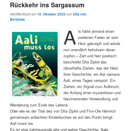
Rückkehr ins Sargassum
Veröffentlicht am
10. Oktober 2025
von
Ella von
Berkholz
A
ls hätte jemand einen
seidenen Faden an sein
Herz geknüpft und würde
nun unendlich behutsam daran
zupfen.« Zart und fast poetisch
beschreibt Dita Zipfel das
rätselhafte Ziehen, das der Held
ihrer Geschichte, ein Aal namens
Aali, eines Tages verspürt. Ein
Ziehen, ein Signal zum Aufbruch,
der Anfang einer mysteriösen und
faszinierenden Verwandlung und
Wanderung zum Ende des Lebens.
Oder wie es der Titel des von Dita Zipfel und Finn-Ole Heinrich
gemeinsam erdachten Kinderbuches es auf den Punkt bringt:
Aali muss los
.
Es ist eine Jahrtausende alte und wahre Geschichte: Aale