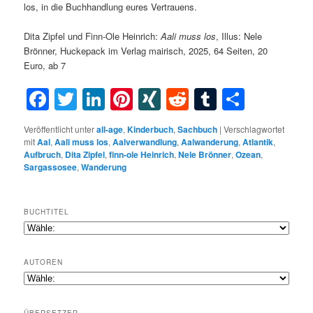
los, in die Buchhandlung eures Vertrauens.
Dita Zipfel und Finn-Ole Heinrich:
Aali muss los
, Illus: Nele
Brönner, Huckepack im Verlag mairisch, 2025, 64 Seiten, 20
Euro, ab 7
Facebook
Twitter
LinkedIn
Pinterest
XING
Reddit
Tumblr
Teilen
Veröffentlicht unter
all-age
,
Kinderbuch
,
Sachbuch
|
Verschlagwortet
mit
Aal
,
Aali muss los
,
Aalverwandlung
,
Aalwanderung
,
Atlantik
,
Aufbruch
,
Dita Zipfel
,
finn-ole Heinrich
,
Nele Brönner
,
Ozean
,
Sargassosee
,
Wanderung
BUCHTITEL
AUTOREN
ÜBERSETZER