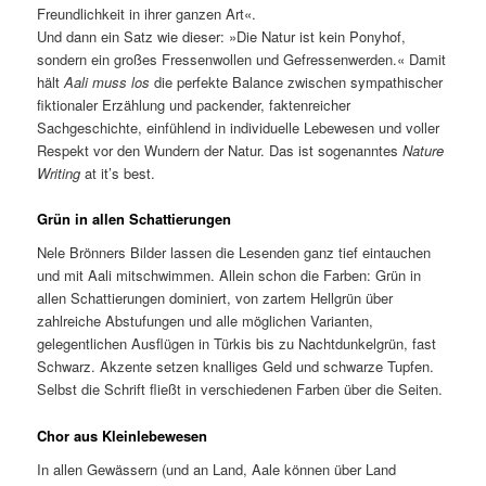
Freundlichkeit in ihrer ganzen Art«.
Und dann ein Satz wie dieser: »Die Natur ist kein Ponyhof,
sondern ein großes Fressenwollen und Gefressenwerden.« Damit
hält
Aali muss los
die perfekte Balance zwischen sympathischer
fiktionaler Erzählung und packender, faktenreicher
Sachgeschichte, einfühlend in individuelle Lebewesen und voller
Respekt vor den Wundern der Natur. Das ist sogenanntes
Nature
Writing
at it’s best.
Grün in allen Schattierungen
Nele Brönners Bilder lassen die Lesenden ganz tief eintauchen
und mit Aali mitschwimmen. Allein schon die Farben: Grün in
allen Schattierungen dominiert, von zartem Hellgrün über
zahlreiche Abstufungen und alle möglichen Varianten,
gelegentlichen Ausflügen in Türkis bis zu Nachtdunkelgrün, fast
Schwarz. Akzente setzen knalliges Geld und schwarze Tupfen.
Selbst die Schrift fließt in verschiedenen Farben über die Seiten.
Chor aus Kleinlebewesen
In allen Gewässern (und an Land, Aale können über Land