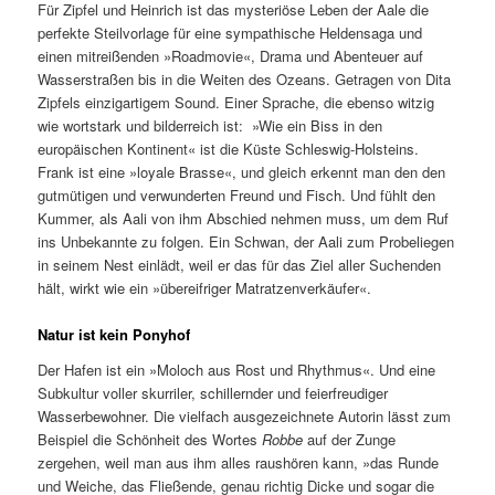
Für Zipfel und Heinrich ist das mysteriöse Leben der Aale die
perfekte Steilvorlage für eine sympathische Heldensaga und
einen mitreißenden »Roadmovie«, Drama und Abenteuer auf
Wasserstraßen bis in die Weiten des Ozeans. Getragen von Dita
Zipfels einzigartigem Sound. Einer Sprache, die ebenso witzig
wie wortstark und bilderreich ist: »Wie ein Biss in den
europäischen Kontinent« ist die Küste Schleswig-Holsteins.
Frank ist eine »loyale Brasse«, und gleich erkennt man den den
gutmütigen und verwunderten Freund und Fisch. Und fühlt den
Kummer, als Aali von ihm Abschied nehmen muss, um dem Ruf
ins Unbekannte zu folgen. Ein Schwan, der Aali zum Probeliegen
in seinem Nest einlädt, weil er das für das Ziel aller Suchenden
hält, wirkt wie ein »übereifriger Matratzenverkäufer«.
Natur ist kein Ponyhof
Der Hafen ist ein »Moloch aus Rost und Rhythmus«. Und eine
Subkultur voller skurriler, schillernder und feierfreudiger
Wasserbewohner. Die vielfach ausgezeichnete Autorin lässt zum
Beispiel die Schönheit des Wortes
Robbe
auf der Zunge
zergehen, weil man aus ihm alles raushören kann, »das Runde
und Weiche, das Fließende, genau richtig Dicke und sogar die