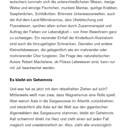
wutschen) tummeln sich die unterschiedlichsten Wesen, riesige
Welse und winzige Fischchen, muntere Mantas, quirlige Krabben,
Seepferdchen, Schildkröten. Brönners Unterwasserwelten, auch
der Auf-dem-Land-Mikrokosmos, also Uferböschung und
Flusswiesen, sprühen allein schon durch Zusammenspiel und
Auftrag der Farben vor Lebendigkeit – von ihren Bewohnern ganz
zu schweigen. Ein reizender Einfall der Kinderbuch-Illustratorin
sind auch die hinzugefügten Schnecken, Garnelen und andere
Kleinstlebewesen, die gelegentlich wie ein mahnender oder
motivierender Chor fungieren. Die Frage des naturalistischen
Autors Robert Macfarlane, ob Flüsse Lebewesen sind, kann nur
mit Ja! beantwortet werden.
Es bleibt ein Geheimnis
Und was hat es jetzt mit dem rätselhaften Ziehen auf sich?
Mittlerweile weiß man zwar, dass Magnetismus eine Rolle spielt.
Aber warum Aale in die Sargassosee im Atlantik zurückkehren,
und tatsächlich alle Aale auf der Welt aus den gigantischen
Algenwäldern des Sargassums stammen, bleibt ein Geheimnis.
Aali schwimmt direkt ins Herz und zieht einen auf jeden Fall
magisch und unwiderstehlich an. Also, zieht alle unverzüglich