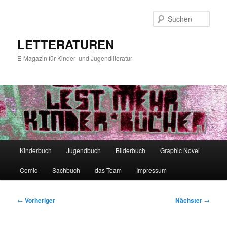
Zum
primären
Such
Inhalt
springen
LETTERATUREN
E-Magazin für Kinder- und Jugendliteratur
Hauptmenü
Kinderbuch
Jugendbuch
Bilderbuch
Graphic Novel
Comic
Sachbuch
das Team
Impressum
Beitragsnavigation
←
Vorheriger
Nächster
→