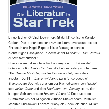
klingonischen Original lesen«, erklärt der klingonische Kanzler
Gorkon. Das ist nur eine der skurrilen Literaturverweise, die der
Philosoph und Hegel-Experte Klaus Vieweg in seinem
leichtfüßigen Essayband
To beam or not to beam? – Die Literatur
in Star Trek
aufdeckt.
Shakespeare hat es Gene Roddenberry, dem Schöpfer der
Science Fiction Serie
Star Trek
, die bei uns anfangs unter dem
Titel
Raumschiff Enterprise
im Fernsehen lief, besonders
angetan. Der Film
Das unentdeckte Land
ist geradezu ein
Shakespeare Best of, vor allem der Rachedramen, von
Hamlet
über
Julius Cäsar
und dem
Kaufmann von Venedig
bis zu den
blutigen Schlachtenepen
Heinrich IV.
und
V.
Dass unter den
Gummimasken der Klingonen virtuose Shakespeare-Darsteller
steckten und sowohl Leonard Nimoy als Spock als auch William
Shatner als Captain James Kirk Kenner und Liebhaber des