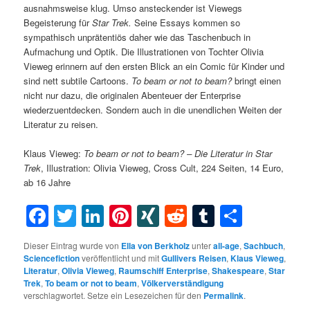
ausnahmsweise klug. Umso ansteckender ist Viewegs
Begeisterung für
Star Trek.
Seine Essays kommen so
sympathisch unprätentiös daher wie das Taschenbuch in
Aufmachung und Optik. Die Illustrationen von Tochter Olivia
Vieweg erinnern auf den ersten Blick an ein Comic für Kinder und
sind nett subtile Cartoons.
To beam or not to beam?
bringt einen
nicht nur dazu, die originalen Abenteuer der Enterprise
wiederzuentdecken. Sondern auch in die unendlichen Weiten der
Literatur zu reisen.
Klaus Vieweg:
To beam or not to beam? – Die Literatur in Star
Trek
, Illustration: Olivia Vieweg, Cross Cult, 224 Seiten, 14 Euro,
ab 16 Jahre
Facebook
Twitter
LinkedIn
Pinterest
XING
Reddit
Tumblr
Teilen
Dieser Eintrag wurde von
Ella von Berkholz
unter
all-age
,
Sachbuch
,
Sciencefiction
veröffentlicht und mit
Gullivers Reisen
,
Klaus Vieweg
,
Literatur
,
Olivia Vieweg
,
Raumschiff Enterprise
,
Shakespeare
,
Star
Trek
,
To beam or not to beam
,
Völkerverständigung
verschlagwortet. Setze ein Lesezeichen für den
Permalink
.