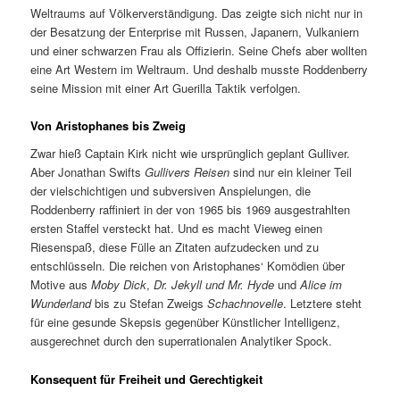
Weltraums auf Völkerverständigung. Das zeigte sich nicht nur in
der Besatzung der Enterprise mit Russen, Japanern, Vulkaniern
und einer schwarzen Frau als Offizierin. Seine Chefs aber wollten
eine Art Western im Weltraum. Und deshalb musste Roddenberry
seine Mission mit einer Art Guerilla Taktik verfolgen.
Von Aristophanes bis Zweig
Zwar hieß Captain Kirk nicht wie ursprünglich geplant Gulliver.
Aber Jonathan Swifts
Gullivers Reisen
sind nur ein kleiner Teil
der vielschichtigen und subversiven Anspielungen, die
Roddenberry raffiniert in der von 1965 bis 1969 ausgestrahlten
ersten Staffel versteckt hat. Und es macht Vieweg einen
Riesenspaß, diese Fülle an Zitaten aufzudecken und zu
entschlüsseln. Die reichen von Aristophanes‘ Komödien über
Motive aus
Moby Dick
,
Dr. Jekyll und Mr. Hyde
und
Alice im
Wunderland
bis zu Stefan Zweigs
Schachnovelle
. Letztere steht
für eine gesunde Skepsis gegenüber Künstlicher Intelligenz,
ausgerechnet durch den superrationalen Analytiker Spock.
Konsequent für Freiheit und Gerechtigkeit