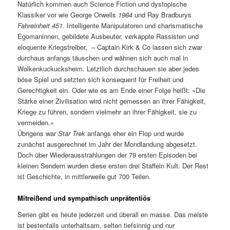
Natürlich kommen auch Science Fiction und dystopische
Klassiker vor wie George Orwells
1984
und Ray Bradburys
Fahreinheit 451
. Intelligente Manipulatoren und charismatische
Egomaninnen, gebildete Ausbeuter, verkappte Rassisten und
eloquente Kriegstreiber, – Captain Kirk & Co lassen sich zwar
durchaus anfangs täuschen und wähnen sich auch mal in
Wolkenkuckucksheim. Letztlich durchschauen sie aber jedes
böse Spiel und setzten sich konsequent für Freiheit und
Gerechtigkeit ein. Oder wie es am Ende einer Folge heißt: »Die
Stärke einer Zivilisation wird nicht gemessen an ihrer Fähigkeit,
Kriege zu führen, sondern vielmehr an ihrer Fähigkeit, sie zu
vermeiden.«
Übrigens war
Star Trek
anfangs eher ein Flop und wurde
zunächst ausgerechnet im Jahr der Mondlandung abgesetzt.
Doch über Wiederausstrahlungen der 79 ersten Episoden bei
kleinen Sendern wurden diese ersten drei Staffeln Kult. Der Rest
ist Geschichte, in mittlerweile gut 700 Teilen.
Mitreißend und sympathisch unprätentiös
Serien gibt es heute jederzeit und überall en masse. Das meiste
ist bestenfalls unterhaltsam, selten tiefsinnig und nur