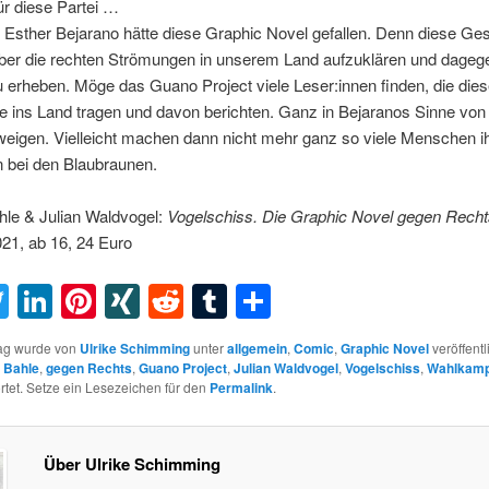
ür diese Partei …
 Esther Bejarano hätte diese Graphic Novel gefallen. Denn diese Ges
über die rechten Strömungen in unserem Land aufzuklären und dageg
erheben. Möge das Guano Project viele Leser:innen finden, die die
e ins Land tragen und davon berichten. Ganz in Bejaranos Sinne von
eigen. Vielleicht machen dann nicht mehr ganz so viele Menschen i
 bei den Blaubraunen.
hle & Julian Waldvogel:
Vogelschiss. Die Graphic Novel gegen Recht
021, ab 16, 24 Euro
acebook
Twitter
LinkedIn
Pinterest
XING
Reddit
Tumblr
Teilen
rag wurde von
Ulrike Schimming
unter
allgemein
,
Comic
,
Graphic Novel
veröffentl
 Bahle
,
gegen Rechts
,
Guano Project
,
Julian Waldvogel
,
Vogelschiss
,
Wahlkamp
tet. Setze ein Lesezeichen für den
Permalink
.
Über Ulrike Schimming