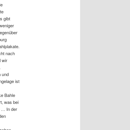
ie
te
s gibt
 weniger
gegenüber
burg
hlplakate.
icht nach
 wir
.
n und
gelage ist
ke Bahle
t, was bei
 … In der
den
machen,