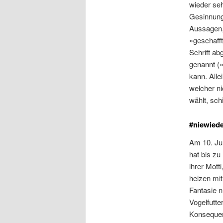
wieder seh
Gesinnung
Aussagen, 
»geschafft
Schrift ab
genannt (
kann. Alle
welcher ni
wählt, sch
#niewied
Am 10. Ju
hat bis z
ihrer Mott
heizen mit
Fantasie 
Vogelfutte
Konsequen