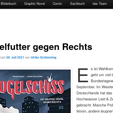
Bilderbuch
Graphic Novel
Comic
Sachbuch
das Team
elfutter gegen Rechts
ht am
28. Juli 2021
von
Ulrike Schimming
E
s ist Wahlkam
geht um viel 
Bundestagsw
September. Im Weste
Deutschlands hat das
Hochwasser Leid & Ze
gebracht. Manche Poli
feixen, andere leugnen