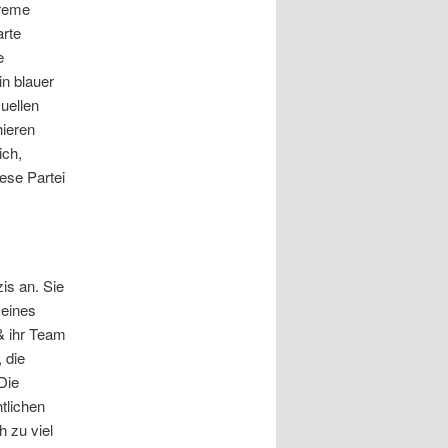
treme
arte
e
in blauer
uellen
ieren
ich,
ese Partei
is an. Sie
 eines
 & ihr Team
 die
Die
tlichen
 zu viel