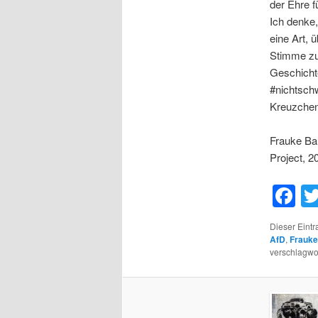
der Ehre f
Ich denke,
eine Art, 
Stimme zu 
Geschicht
#nichtschw
Kreuzchen
Frauke Ba
Project, 2
F
Dieser Eint
AfD
,
Frauke
verschlagwor