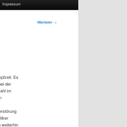
Impressum
Nächster
→
pfzeit. Es
bei der
ahl im
n
rstörung
tiker
 weiterhin