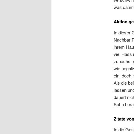
was da im 
Aktion g
In dieser 
Nachbar R
ihrem Hau
viel Hass 
zunächst 
wie negat
ein, doch 
Als die be
lassen und
dauert nic
Sohn hera
Zitate vo
In die Ge