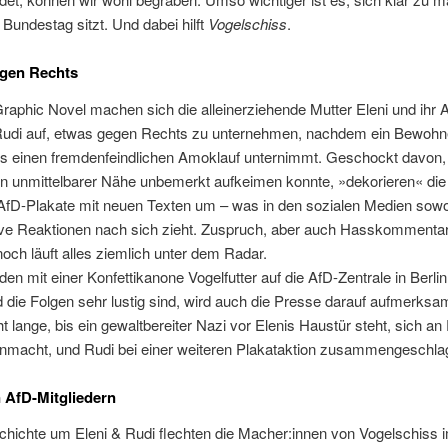
Bundestag sitzt. Und dabei hilft
Vogelschiss
.
egen Rechts
Graphic Novel machen sich die alleinerziehende Mutter Eleni und ihr A
udi auf, etwas gegen Rechts zu unternehmen, nachdem ein Bewohn
s einen fremdenfeindlichen Amoklauf unternimmt. Geschockt davon,
in unmittelbarer Nähe unbemerkt aufkeimen konnte, »dekorieren« die
AfD-Plakate mit neuen Texten um – was in den sozialen Medien sowoh
ive Reaktionen nach sich zieht. Zuspruch, aber auch Hasskommentare
noch läuft alles ziemlich unter dem Radar.
iden mit einer Konfettikanone Vogelfutter auf die AfD-Zentrale in Berli
 die Folgen sehr lustig sind, wird auch die Presse darauf aufmerksa
ht lange, bis ein gewaltbereiter Nazi vor Elenis Haustür steht, sich an
nmacht, und Rudi bei einer weiteren Plakataktion zusammengeschla
n AfD-Mitgliedern
schichte um Eleni & Rudi flechten die Macher:innen von Vogelschiss