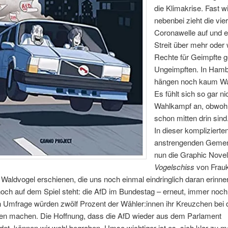
die Klimakrise. Fast w
nebenbei zieht die vier
Coronawelle auf und e
Streit über mehr oder
Rechte für Geimpfte 
Ungeimpften. In Ham
hängen noch kaum Wa
Es fühlt sich so gar n
Wahlkampf an, obwohl
schon mitten drin sind
In dieser komplizierte
anstrengenden Gemen
nun die Graphic Novel
Vogelschiss
von Frau
 Waldvogel erschienen, die uns noch einmal eindringlich daran erinner
och auf dem Spiel steht: die AfD im Bundestag – erneut, immer noch
n Umfrage würden zwölf Prozent der Wähler:innen ihr Kreuzchen bei 
en machen. Die Hoffnung, dass die AfD wieder aus dem Parlament
et, können wir wohl begraben. Umso wichtiger ist es, sich klar zu 