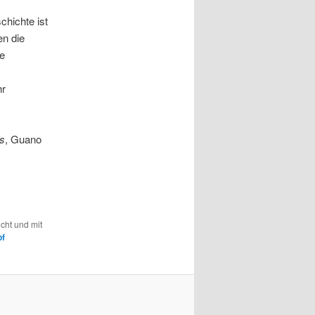
chichte ist
en die
se
hr
s
, Guano
icht und mit
f