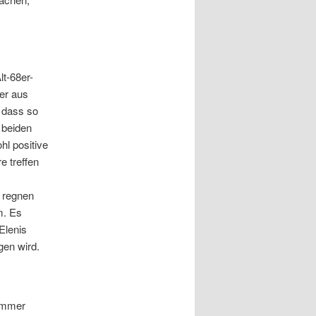
lt-68er-
er aus
 dass so
 beiden
l positive
 treffen
n regnen
m. Es
 Elenis
gen wird.
 immer