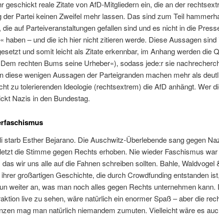
r geschickt reale Zitate von AfD-Mitgliedern ein, die an der rechtsex
 der Partei keinen Zweifel mehr lassen. Das sind zum Teil hammerh
die auf Parteiveranstaltungen gefallen sind und es nicht in die Press
« haben – und die ich hier nicht zitieren werde. Diese Aussagen sind 
gesetzt und somit leicht als Zitate erkennbar, im Anhang werden die Q
»Dem rechten Bums seine Urheber«), sodass jede:r sie nachrecherch
in diese wenigen Aussagen der Parteigranden machen mehr als deutl
cht zu tolerierenden Ideologie (rechtsextrem) die AfD anhängt. Wer di
ickt Nazis in den Bundestag.
erfaschismus
li starb Esther Bejarano. Die Auschwitz-Überlebende sang gegen Naz
u letzt die Stimme gegen Rechts erhoben. Nie wieder Faschismus war
i, das wir uns alle auf die Fahnen schreiben sollten. Bahle, Waldvogel
 ihrer großartigen Geschichte, die durch Crowdfunding entstanden ist,
nun weiter an, was man noch alles gegen Rechts unternehmen kann. 
raktion live zu sehen, wäre natürlich ein enormer Spaß – aber die rech
zen mag man natürlich niemandem zumuten. Vielleicht wäre es auch