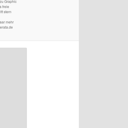
 zu Graphic
 freie
ft stern
paar mehr
terata.de