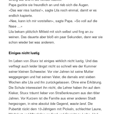
Papa guckte sie freundlich an und rieb sich die Augen.
»Das war niss lustiss!«, sagte Lila noch einmal, damit er es
endlich kapierte.
»Nee, kann ich mir vorstellen«, sagte Papa. »So voll auf die
Nase …«
Lila bekam plötzlich Mitleid mit sich selbst und fing an zu
weinen. Das dauerte aber bloß ein paar Sekunden, dann war sie
schon wieder bei was anderem.
Einiges nicht lustig
Im Leben von
Stuxx
ist einiges wirklich nicht lustig. Und das
verfliegt auch leider längst nicht so schnell wie der Kummer
seiner kleinen Schwester. Vor vier Jahren ist seine Mutter
weggegangen und hat seinen Vater, die damals erst sieben
Wochen alte Lila und ihn zurückgelassen. Ohne eine Erklärung.
Die Schule interessiert ihn nicht, die Lehrer haben ihn auf dem
Kieker, Stuxx träumt lieber von Straßenkreuzern aus den 60er
Jahren. Vor Kurzem ist die Familie aus einer anderen Stadt
hergezogen, in eine absolut öde Gegend,
waste land
. Die
Pubertät rückt dem 13-Jährigem mit Pickeln, schlechter Laune,