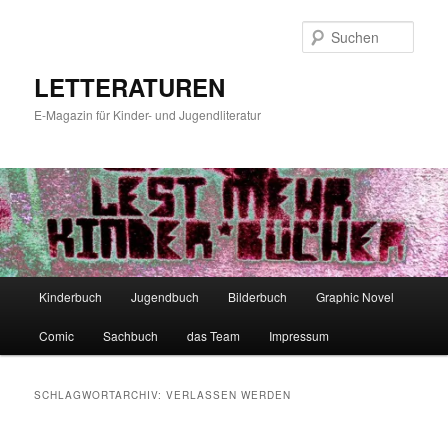
Zum
Zum
primären
sekundären
Such
Inhalt
Inhalt
springen
springen
LETTERATUREN
E-Magazin für Kinder- und Jugendliteratur
Hauptmenü
Kinderbuch
Jugendbuch
Bilderbuch
Graphic Novel
Comic
Sachbuch
das Team
Impressum
SCHLAGWORTARCHIV:
VERLASSEN WERDEN