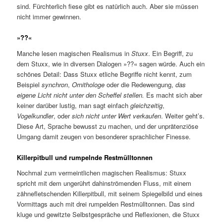
sind. Fürchterlich fiese gibt es natürlich auch. Aber sie müssen
nicht immer gewinnen.
»??«
Manche lesen magischen Realismus in
Stuxx
. Ein Begriff, zu
dem Stuxx, wie in diversen Dialogen »??« sagen würde. Auch ein
schönes Detail: Dass Stuxx etliche Begriffe nicht kennt, zum
Beispiel
synchron
,
Ornithologe
oder die Redewengung,
das
eigene Licht nicht unter den Scheffel stellen.
Es macht sich aber
keiner darüber lustig, man sagt einfach
gleichzeitig
,
Vogelkundler
, oder
sich nicht unter Wert verkaufen
. Weiter geht’s.
Diese Art, Sprache bewusst zu machen, und der unprätenziöse
Umgang damit zeugen von besonderer sprachlicher Finesse.
Killerpitbull und rumpelnde Restmülltonnen
Nochmal zum vermeintlichen magischen Realismus: Stuxx
spricht mit dem ungerührt dahinströmenden Fluss, mit einem
zähnefletschenden Killerpitbull, mit seinem Spiegelbild und eines
Vormittags auch mit drei rumpelden Restmülltonnen. Das sind
kluge und gewitzte Selbstgespräche und Reflexionen, die Stuxx