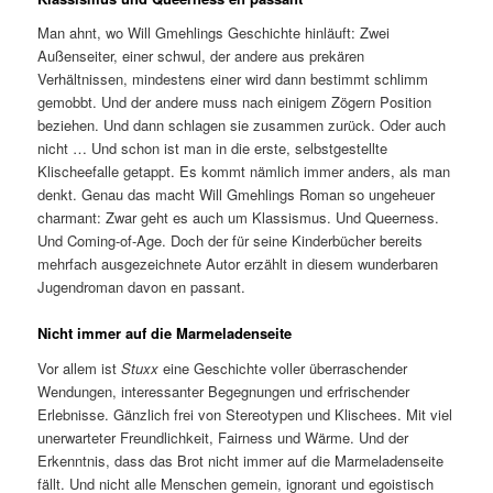
Man ahnt, wo Will Gmehlings Geschichte hinläuft: Zwei
Außenseiter, einer schwul, der andere aus prekären
Verhältnissen, mindestens einer wird dann bestimmt schlimm
gemobbt. Und der andere muss nach einigem Zögern Position
beziehen. Und dann schlagen sie zusammen zurück. Oder auch
nicht … Und schon ist man in die erste, selbstgestellte
Klischeefalle getappt. Es kommt nämlich immer anders, als man
denkt. Genau das macht Will Gmehlings Roman so ungeheuer
charmant: Zwar geht es auch um Klassismus. Und Queerness.
Und Coming-of-Age. Doch der für seine Kinderbücher bereits
mehrfach ausgezeichnete Autor erzählt in diesem wunderbaren
Jugendroman davon en passant.
Nicht immer auf die Marmeladenseite
Vor allem ist
Stuxx
eine Geschichte voller überraschender
Wendungen, interessanter Begegnungen und erfrischender
Erlebnisse. Gänzlich frei von Stereotypen und Klischees. Mit viel
unerwarteter Freundlichkeit, Fairness und Wärme. Und der
Erkenntnis, dass das Brot nicht immer auf die Marmeladenseite
fällt. Und nicht alle Menschen gemein, ignorant und egoistisch