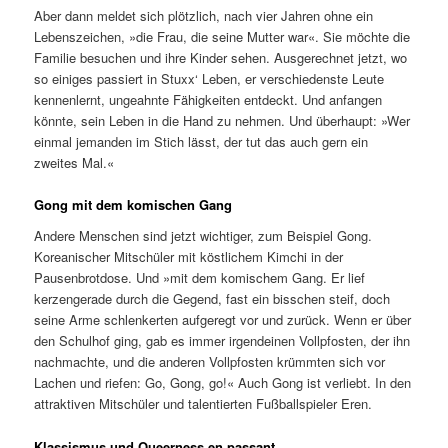
Aber dann meldet sich plötzlich, nach vier Jahren ohne ein
Lebenszeichen, »die Frau, die seine Mutter war«. Sie möchte die
Familie besuchen und ihre Kinder sehen. Ausgerechnet jetzt, wo
so einiges passiert in Stuxx‘ Leben, er verschiedenste Leute
kennenlernt, ungeahnte Fähigkeiten entdeckt. Und anfangen
könnte, sein Leben in die Hand zu nehmen. Und überhaupt: »Wer
einmal jemanden im Stich lässt, der tut das auch gern ein
zweites Mal.«
Gong mit dem komischen Gang
Andere Menschen sind jetzt wichtiger, zum Beispiel Gong.
Koreanischer Mitschüler mit köstlichem Kimchi in der
Pausenbrotdose. Und »mit dem komischem Gang. Er lief
kerzengerade durch die Gegend, fast ein bisschen steif, doch
seine Arme schlenkerten aufgeregt vor und zurück. Wenn er über
den Schulhof ging, gab es immer irgendeinen Vollpfosten, der ihn
nachmachte, und die anderen Vollpfosten krümmten sich vor
Lachen und riefen: Go, Gong, go!« Auch Gong ist verliebt. In den
attraktiven Mitschüler und talentierten Fußballspieler Eren.
Klassismus und Queerness en passant