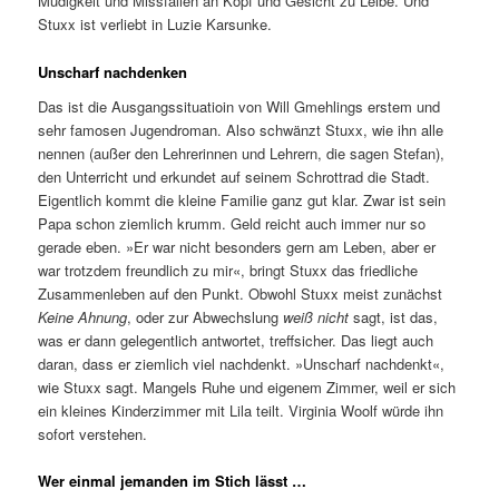
Müdigkeit und Missfallen an Kopf und Gesicht zu Leibe. Und
Stuxx ist verliebt in Luzie Karsunke.
Unscharf nachdenken
Das ist die Ausgangssituatioin von Will Gmehlings erstem und
sehr famosen Jugendroman. Also schwänzt Stuxx, wie ihn alle
nennen (außer den Lehrerinnen und Lehrern, die sagen Stefan),
den Unterricht und erkundet auf seinem Schrottrad die Stadt.
Eigentlich kommt die kleine Familie ganz gut klar. Zwar ist sein
Papa schon ziemlich krumm. Geld reicht auch immer nur so
gerade eben. »Er war nicht besonders gern am Leben, aber er
war trotzdem freundlich zu mir«, bringt Stuxx das friedliche
Zusammenleben auf den Punkt. Obwohl Stuxx meist zunächst
Keine Ahnung
, oder zur Abwechslung
weiß nicht
sagt, ist das,
was er dann gelegentlich antwortet, treffsicher. Das liegt auch
daran, dass er ziemlich viel nachdenkt. »Unscharf nachdenkt«,
wie Stuxx sagt. Mangels Ruhe und eigenem Zimmer, weil er sich
ein kleines Kinderzimmer mit Lila teilt. Virginia Woolf würde ihn
sofort verstehen.
Wer einmal jemanden im Stich lässt …