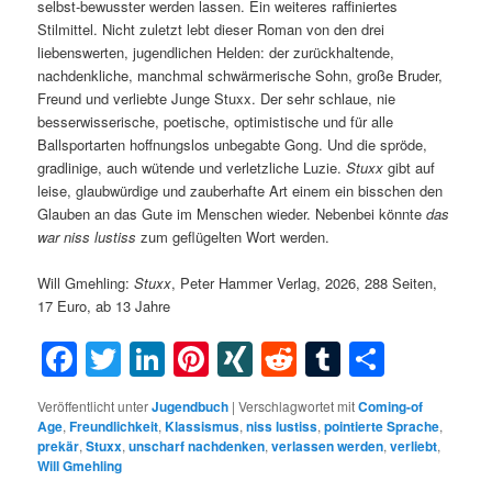
selbst-bewusster werden lassen. Ein weiteres raffiniertes
Stilmittel. Nicht zuletzt lebt dieser Roman von den drei
liebenswerten, jugendlichen Helden: der zurückhaltende,
nachdenkliche, manchmal schwärmerische Sohn, große Bruder,
Freund und verliebte Junge Stuxx. Der sehr schlaue, nie
besserwisserische, poetische, optimistische und für alle
Ballsportarten hoffnungslos unbegabte Gong. Und die spröde,
gradlinige, auch wütende und verletzliche Luzie.
Stuxx
gibt auf
leise, glaubwürdige und zauberhafte Art einem ein bisschen den
Glauben an das Gute im Menschen wieder. Nebenbei könnte
das
war niss lustiss
zum geflügelten Wort werden.
Will Gmehling:
Stuxx
, Peter Hammer Verlag, 2026, 288 Seiten,
17 Euro, ab 13 Jahre
Facebook
Twitter
LinkedIn
Pinterest
XING
Reddit
Tumblr
Teilen
Veröffentlicht unter
Jugendbuch
|
Verschlagwortet mit
Coming-of
Age
,
Freundlichkeit
,
Klassismus
,
niss lustiss
,
pointierte Sprache
,
prekär
,
Stuxx
,
unscharf nachdenken
,
verlassen werden
,
verliebt
,
Will Gmehling