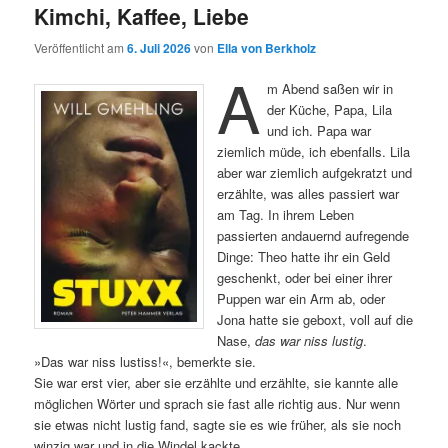
Kimchi, Kaffee, Liebe
Veröffentlicht am
6. Juli 2026
von
Ella von Berkholz
A
m Abend saßen wir in
der Küche, Papa, Lila
und ich. Papa war
ziemlich müde, ich ebenfalls. Lila
aber war ziemlich aufgekratzt und
erzählte, was alles passiert war
am Tag. In ihrem Leben
passierten andauernd aufregende
Dinge: Theo hatte ihr ein Geld
geschenkt, oder bei einer ihrer
Puppen war ein Arm ab, oder
Jona hatte sie geboxt, voll auf die
Nase,
das war niss lustig
.
»Das war niss lustiss!«, bemerkte sie.
Sie war erst vier, aber sie erzählte und erzählte, sie kannte alle
möglichen Wörter und sprach sie fast alle richtig aus. Nur wenn
sie etwas nicht lustig fand, sagte sie es wie früher, als sie noch
winzig war und in die Windel kackte.