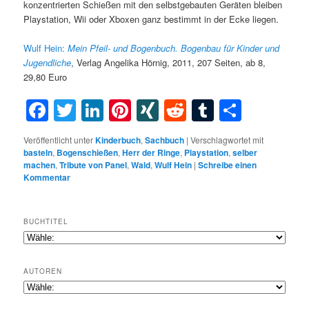
konzentrierten Schießen mit den selbstgebauten Geräten bleiben
Playstation, Wii oder Xboxen ganz bestimmt in der Ecke liegen.
Wulf Hein:
Mein Pfeil- und Bogenbuch.
Bogenbau für Kinder und
Jugendliche
, Verlag Angelika Hörnig, 2011, 207 Seiten, ab 8,
29,80 Euro
Facebook
Twitter
LinkedIn
Pinterest
XING
Reddit
Tumblr
Teilen
Veröffentlicht unter
Kinderbuch
,
Sachbuch
|
Verschlagwortet mit
basteln
,
Bogenschießen
,
Herr der Ringe
,
Playstation
,
selber
machen
,
Tribute von Panel
,
Wald
,
Wulf Hein
|
Schreibe einen
Kommentar
BUCHTITEL
AUTOREN