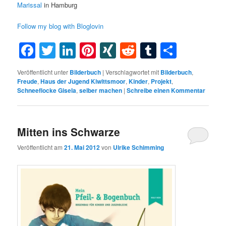
Marissal
in Hamburg
Follow my blog with Bloglovin
Facebook
Twitter
LinkedIn
Pinterest
XING
Reddit
Tumblr
Teilen
Veröffentlicht unter
Bilderbuch
|
Verschlagwortet mit
Bilderbuch
,
Freude
,
Haus der Jugend Kiwittsmoor
,
Kinder
,
Projekt
,
Schneeflocke Gisela
,
selber machen
|
Schreibe einen Kommentar
Mitten ins Schwarze
Veröffentlicht am
21. Mai 2012
von
Ulrike Schimming