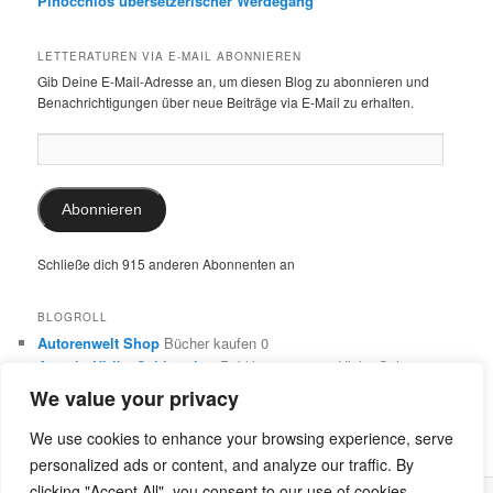
Pinocchios übersetzerischer Werdegang
LETTERATUREN VIA E-MAIL ABONNIEREN
Gib Deine E-Mail-Adresse an, um diesen Blog zu abonnieren und
Benachrichtigungen über neue Beiträge via E-Mail zu erhalten.
E-
Mail-
Adresse:
Abonnieren
Schließe dich 915 anderen Abonnenten an
BLOGROLL
Autorenwelt Shop
Bücher kaufen 0
Autorin Ulrike Schimming
Publikationen von Ulrike Schimming
0
We value your privacy
Dr. Ulrike Schimming
Übersetzungen aus dem Italienischen
und Englischen 0
We use cookies to enhance your browsing experience, serve
personalized ads or content, and analyze our traffic. By
clicking "Accept All", you consent to our use of cookies.