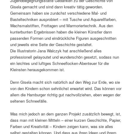
Jugendbegegnungsstätte Gedanken zu der Geschichte von
Gisela gemacht und sind dann kreativ tätig geworden.
Gemeinsam haben sie zunächst verschiedene Mal- und
Basteltechniken ausprobiert – mit Tusche und Aquarellfarben,
Wachsmalstiften, Frottagen und Marmoriertechnik. Aus den
kunterbunten Ergebnissen haben die kleinen Künstler dann
passenden Formen und eindrückliche Figuren ausgeschnitten
und jeweils eine Seite der Geschichte gestaltet.
Die Illustratorin Jana Walczyk hat anschließend alles
professionell gelayoutet und wunderschön gesetzt, sodass nun
ein leichtes und luftiges Schneeflocken-Abenteuer für die
Kleinsten herausgekommen ist.
Denn Gisela macht sich natürlich auf den Weg zur Erde, wo sie
von den Kindern schon sehnlichst erwartet wird. Das können vor
allem die Hamburger richtig gut nachvollziehen, eben wegen der
seltenen Schneefälle.
Was mich jedoch an dem ganzen Projekt zusätzlich bewegt, ist,
dass man mit kleinen Mitteln – einer kurzen Geschichte, Papier,
Farben und Kreativität – Kindern zeigen kann, was sie alles
selbst gestalten können. Und dass aus ihren Ideen und ihrem