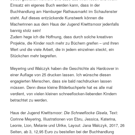
Einsatz ein eigenes Buch werden kann, dass in der
Buchhandlung am Hamburger Rathausmarkt im Schaufenster
steht. Auf dieses entzückende Kunstwerk können die
Macherinnen aus dem Haus der Jugend Kiwittsmoor jedenfalls
bannig stolz sein!
Zudem hege ich die Hoffnung, dass durch solche kreativen
Projekte, die Kinder noch mehr zu Büchern greifen – und ihren
Wert und die viele Arbeit, die in jedem einzelnen steckt, ein
Stückchen mehr begreifen.
Meyering und Walczyk haben die Geschichte als Hardcover in
einer Auflage von 25 drucken lassen. Ich wünsche diesen
engagierten Menschen, dass sie bald nachdrucken lassen
müssen. Denn diese kleine Bilderbuchperle hat es alle mal
verdient, von vielen kleinen schneeflocken-liebenden Kindern
betrachtet zu werden.
Haus der Jugend Kiwittsmoor:
Die Schneeflocke Gisela
, Text:
Corinne Meyering, Illustrationen von Ebru, Jessica, Katerina,
Leonie, Lion, Melanie und Ulrike, Layout: Jana Walczyk, 2017, 26
Seiten, ab 3, 12,95 Euro zu bestellen bei der Buchhandlung