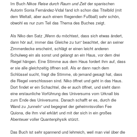
Im Buch
Nikos Reise durch Raum und Zeit
der spanischen
Autorin Sonia Fernández-Vidal fand ich schon das Titelbild (mit
dem Weltall, aber auch einem fliegenden Fußball) sehr schön,
obwohl es nur zum Teil das Thema des Buches zeigt.
Als Niko den Satz „Wenn du möchtest, dass sich etwas ändert,
dann hör auf, immer das Gleiche zu tun“ beachtet, der an seiner
Zimmerdecke erscheint, schlägt er einen leicht anderen
Schulweg ein als sonst und gelangt an ein Haus, vor dem drei
Riegel hängen. Eine Stimme aus dem Haus fordert ihm auf, dass
er sie alle gleichzeitig öffnen soll. Als er dann nach dem
Schlüssel sucht, fragt die Stimme, ob jemand gesagt hat, dass
die Riegel verschlossen sind. Niko öffnet und geht in das Haus.
Dort findet er ein Schachtel, die er auch öffnet, und sieht dann
eine erstaunliche Vorführung des Universums vom Urknall bis
zum Ende des Universums. Danach schafft er es, durch die
Wand zu „tunneln“ und begegnet der geheimnisvollen Fee
Quiona, die ihm viel erklärt und mit der sich in ein großes
Abenteuer voller Quantenphysik stürzt.
Das Buch ist sehr spannend und lehrreich, weil man viel über die