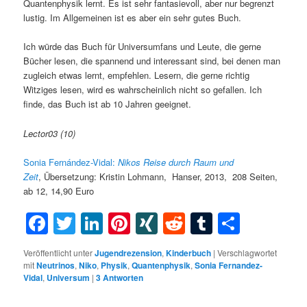
Quantenphysik lernt. Es ist sehr fantasievoll, aber nur begrenzt
lustig. Im Allgemeinen ist es aber ein sehr gutes Buch.
Ich würde das Buch für Universumfans und Leute, die gerne
Bücher lesen, die spannend und interessant sind, bei denen man
zugleich etwas lernt, empfehlen. Lesern, die gerne richtig
Witziges lesen, wird es wahrscheinlich nicht so gefallen. Ich
finde, das Buch ist ab 10 Jahren geeignet.
Lector03 (10)
Sonia Fernández-Vidal:
Nikos Reise durch Raum und
Zeit
, Übersetzung: Kristin Lohmann, Hanser, 2013, 208 Seiten,
ab 12, 14,90 Euro
Facebook
Twitter
LinkedIn
Pinterest
XING
Reddit
Tumblr
Teilen
Veröffentlicht unter
Jugendrezension
,
Kinderbuch
|
Verschlagwortet
mit
Neutrinos
,
Niko
,
Physik
,
Quantenphysik
,
Sonia Fernandez-
Vidal
,
Universum
|
3
Antworten