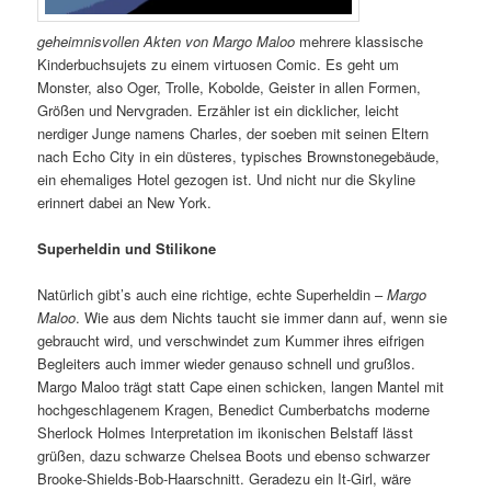
geheimnisvollen Akten von Margo Maloo
mehrere klassische
Kinderbuchsujets zu einem virtuosen Comic. Es geht um
Monster, also Oger, Trolle, Kobolde, Geister in allen Formen,
Größen und Nervgraden. Erzähler ist ein dicklicher, leicht
nerdiger Junge namens Charles, der soeben mit seinen Eltern
nach Echo City in ein düsteres, typisches Brownstonegebäude,
ein ehemaliges Hotel gezogen ist. Und nicht nur die Skyline
erinnert dabei an New York.
Superheldin und Stilikone
Natürlich gibt’s auch eine richtige, echte Superheldin –
Margo
Maloo
. Wie aus dem Nichts taucht sie immer dann auf, wenn sie
gebraucht wird, und verschwindet zum Kummer ihres eifrigen
Begleiters auch immer wieder genauso schnell und grußlos.
Margo Maloo trägt statt Cape einen schicken, langen Mantel mit
hochgeschlagenem Kragen, Benedict Cumberbatchs moderne
Sherlock Holmes Interpretation im ikonischen Belstaff lässt
grüßen, dazu schwarze Chelsea Boots und ebenso schwarzer
Brooke-Shields-Bob-Haarschnitt. Geradezu ein It-Girl, wäre