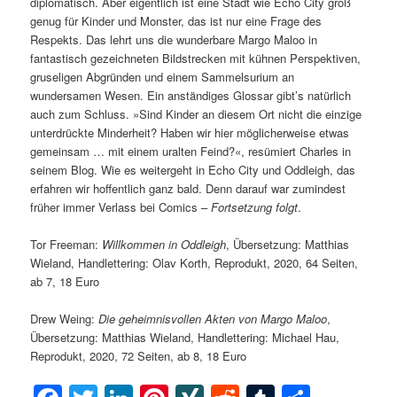
diplomatisch. Aber eigentlich ist eine Stadt wie Echo City groß
genug für Kinder und Monster, das ist nur eine Frage des
Respekts. Das lehrt uns die wunderbare Margo Maloo in
fantastisch gezeichneten Bildstrecken mit kühnen Perspektiven,
gruseligen Abgründen und einem Sammelsurium an
wundersamen Wesen. Ein anständiges Glossar gibt’s natürlich
auch zum Schluss. »Sind Kinder an diesem Ort nicht die einzige
unterdrückte Minderheit? Haben wir hier möglicherweise etwas
gemeinsam … mit einem uralten Feind?«, resümiert Charles in
seinem Blog. Wie es weitergeht in Echo City und Oddleigh, das
erfahren wir hoffentlich ganz bald. Denn darauf war zumindest
früher immer Verlass bei Comics –
Fortsetzung folgt
.
Tor Freeman:
Willkommen in Oddleigh
, Übersetzung: Matthias
Wieland, Handlettering: Olav Korth, Reprodukt, 2020, 64 Seiten,
ab 7, 18 Euro
Drew Weing:
Die geheimnisvollen Akten von Margo Maloo
,
Übersetzung: Matthias Wieland, Handlettering: Michael Hau,
Reprodukt, 2020, 72 Seiten, ab 8, 18 Euro