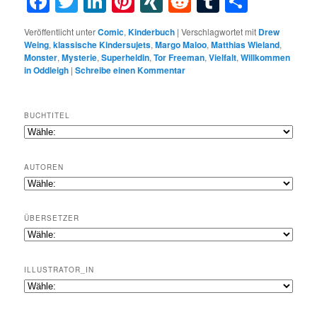
Facebook
Twitter
LinkedIn
Pinterest
XING
Reddit
Tumblr
Teilen
Veröffentlicht unter
Comic
,
Kinderbuch
|
Verschlagwortet mit
Drew
Weing
,
klassische Kindersujets
,
Margo Maloo
,
Matthias Wieland
,
Monster
,
Mysterie
,
Superheldin
,
Tor Freeman
,
Vielfalt
,
Willkommen
in Oddleigh
|
Schreibe einen Kommentar
BUCHTITEL
AUTOREN
ÜBERSETZER
ILLUSTRATOR_IN