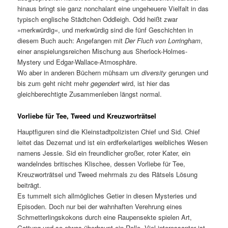
hinaus bringt sie ganz nonchalant eine ungeheuere Vielfalt in das
typisch englische Städtchen Oddleigh. Odd heißt zwar
»merkwürdig«, und merkwürdig sind die fünf Geschichten in
diesem Buch auch: Angefangen mit
Der Fluch von Lorringham
,
einer anspielungsreichen Mischung aus Sherlock-Holmes-
Mystery und Edgar-Wallace-Atmosphäre.
Wo aber in anderen Büchern mühsam um
diversity
gerungen und
bis zum geht nicht mehr
gegendert
wird, ist hier das
gleichberechtigte Zusammenleben längst normal.
Vorliebe für Tee, Tweed und Kreuzworträtsel
Hauptfiguren sind die Kleinstadtpolizisten Chief und Sid. Chief
leitet das Dezernat und ist ein erdferkelartiges weibliches Wesen
namens Jessie. Sid ein freundlicher großer, roter Kater, ein
wandelndes britisches Klischee, dessen Vorliebe für Tee,
Kreuzworträtsel und Tweed mehrmals zu des Rätsels Lösung
beiträgt.
Es tummelt sich allmögliches Getier in diesen Mysteries und
Episoden. Doch nur bei der wahnhaften Verehrung eines
Schmetterlingskokons durch eine Raupensekte spielen Art,
Gattung und so etwas überhaupt ein Rolle. Viel interessanter ist