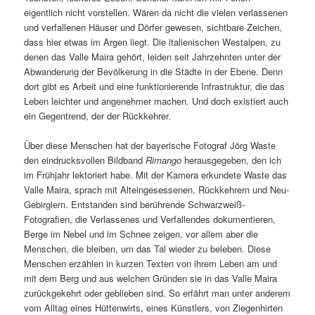
eigentlich nicht vorstellen. Wären da nicht die vielen verlassenen
und verfallenen Häuser und Dörfer gewesen, sichtbare Zeichen,
dass hier etwas im Argen liegt. Die italienischen Westalpen, zu
denen das Valle Maira gehört, leiden seit Jahrzehnten unter der
Abwanderung der Bevölkerung in die Städte in der Ebene. Denn
dort gibt es Arbeit und eine funktionierende Infrastruktur, die das
Leben leichter und angenehmer machen. Und doch existiert auch
ein Gegentrend, der der Rückkehrer.
Über diese Menschen hat der bayerische Fotograf Jörg Waste
den eindrucksvollen Bildband
Rimango
herausgegeben, den ich
im Frühjahr lektoriert habe. Mit der Kamera erkundete Waste das
Valle Maira, sprach mit Alteingesessenen, Rückkehrern und Neu-
Gebirglern. Entstanden sind berührende Schwarzweiß-
Fotografien, die Verlassenes und Verfallendes dokumentieren,
Berge im Nebel und im Schnee zeigen, vor allem aber die
Menschen, die bleiben, um das Tal wieder zu beleben. Diese
Menschen erzählen in kurzen Texten von ihrem Leben am und
mit dem Berg und aus welchen Gründen sie in das Valle Maira
zurückgekehrt oder geblieben sind. So erfährt man unter anderem
vom Alltag eines Hüttenwirts, eines Künstlers, von Ziegenhirten