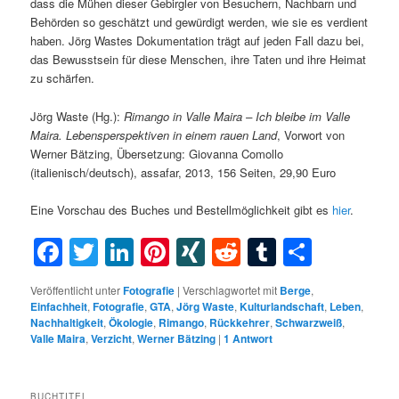
dass die Mühen dieser Gebirgler von Besuchern, Nachbarn und
Behörden so geschätzt und gewürdigt werden, wie sie es verdient
haben. Jörg Wastes Dokumentation trägt auf jeden Fall dazu bei,
das Bewusstsein für diese Menschen, ihre Taten und ihre Heimat
zu schärfen.
Jörg Waste (Hg.):
Rimango in Valle Maira – Ich bleibe im Valle
Maira. Lebensperspektiven in einem rauen Land
, Vorwort von
Werner Bätzing, Übersetzung: Giovanna Comollo
(italienisch/deutsch), assafar, 2013, 156 Seiten, 29,90 Euro
Eine Vorschau des Buches und Bestellmöglichkeit gibt es
hier
.
Facebook
Twitter
LinkedIn
Pinterest
XING
Reddit
Tumblr
Teilen
Veröffentlicht unter
Fotografie
|
Verschlagwortet mit
Berge
,
Einfachheit
,
Fotografie
,
GTA
,
Jörg Waste
,
Kulturlandschaft
,
Leben
,
Nachhaltigkeit
,
Ökologie
,
Rimango
,
Rückkehrer
,
Schwarzweiß
,
Valle Maira
,
Verzicht
,
Werner Bätzing
|
1
Antwort
BUCHTITEL