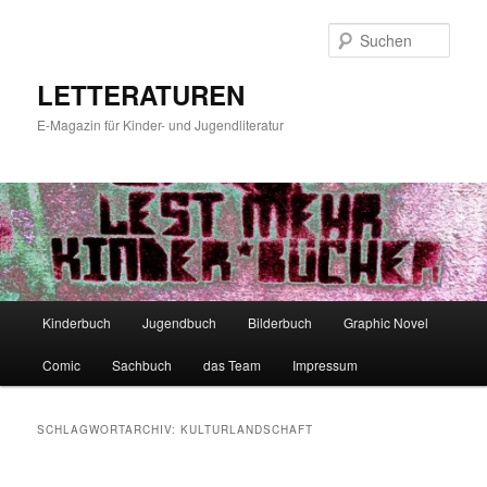
Zum
Zum
primären
sekundären
Such
Inhalt
Inhalt
springen
springen
LETTERATUREN
E-Magazin für Kinder- und Jugendliteratur
Hauptmenü
Kinderbuch
Jugendbuch
Bilderbuch
Graphic Novel
Comic
Sachbuch
das Team
Impressum
SCHLAGWORTARCHIV:
KULTURLANDSCHAFT