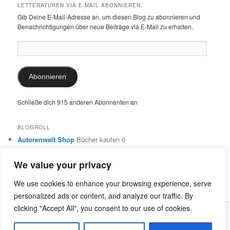
LETTERATUREN VIA E-MAIL ABONNIEREN
Gib Deine E-Mail-Adresse an, um diesen Blog zu abonnieren und
Benachrichtigungen über neue Beiträge via E-Mail zu erhalten.
E-
Mail-
Adresse:
Abonnieren
Schließe dich 915 anderen Abonnenten an
BLOGROLL
Autorenwelt Shop
Bücher kaufen 0
Autorin Ulrike Schimming
Publikationen von Ulrike Schimming
0
We value your privacy
Dr. Ulrike Schimming
Übersetzungen aus dem Italienischen
und Englischen 0
We use cookies to enhance your browsing experience, serve
personalized ads or content, and analyze our traffic. By
clicking "Accept All", you consent to our use of cookies.
Stolz präsentiert von WordPress