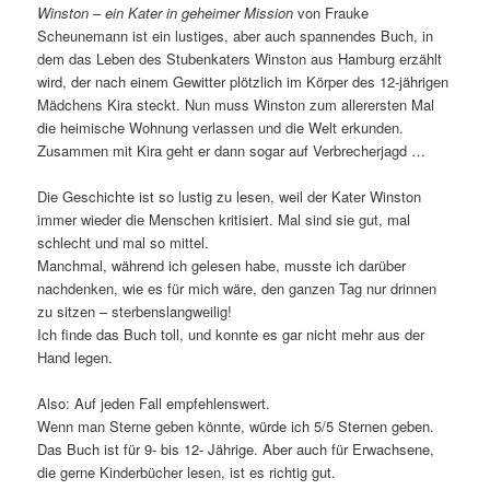
Winston – ein Kater in geheimer Mission
von Frauke
Scheunemann ist ein lustiges, aber auch spannendes Buch, in
dem das Leben des Stubenkaters Winston aus Hamburg erzählt
wird, der nach einem Gewitter plötzlich im Körper des 12-jährigen
Mädchens Kira steckt. Nun muss Winston zum allerersten Mal
die heimische Wohnung verlassen und die Welt erkunden.
Zusammen mit Kira geht er dann sogar auf Verbrecherjagd …
Die Geschichte ist so lustig zu lesen, weil der Kater Winston
immer wieder die Menschen kritisiert. Mal sind sie gut, mal
schlecht und mal so mittel.
Manchmal, während ich gelesen habe, musste ich darüber
nachdenken, wie es für mich wäre, den ganzen Tag nur drinnen
zu sitzen – sterbenslangweilig!
Ich finde das Buch toll, und konnte es gar nicht mehr aus der
Hand legen.
Also: Auf jeden Fall empfehlenswert.
Wenn man Sterne geben könnte, würde ich 5/5 Sternen geben.
Das Buch ist für 9- bis 12- Jährige. Aber auch für Erwachsene,
die gerne Kinderbücher lesen, ist es richtig gut.