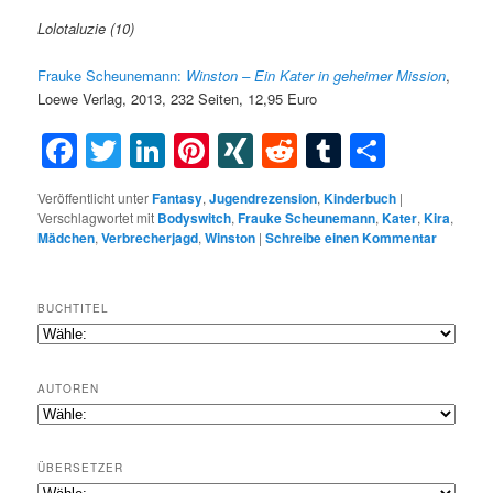
Lolotaluzie (10)
Frauke Scheunemann:
Winston – Ein Kater in geheimer Mission
,
Loewe Verlag, 2013, 232 Seiten, 12,95 Euro
Facebook
Twitter
LinkedIn
Pinterest
XING
Reddit
Tumblr
Teilen
Veröffentlicht unter
Fantasy
,
Jugendrezension
,
Kinderbuch
|
Verschlagwortet mit
Bodyswitch
,
Frauke Scheunemann
,
Kater
,
Kira
,
Mädchen
,
Verbrecherjagd
,
Winston
|
Schreibe einen Kommentar
BUCHTITEL
AUTOREN
ÜBERSETZER