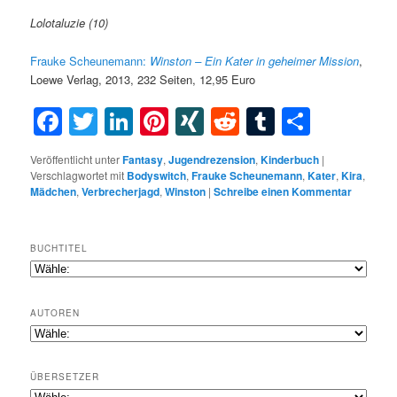
Lolotaluzie (10)
Frauke Scheunemann:
Winston – Ein Kater in geheimer Mission
,
Loewe Verlag, 2013, 232 Seiten, 12,95 Euro
Facebook
Twitter
LinkedIn
Pinterest
XING
Reddit
Tumblr
Teilen
Veröffentlicht unter
Fantasy
,
Jugendrezension
,
Kinderbuch
|
Verschlagwortet mit
Bodyswitch
,
Frauke Scheunemann
,
Kater
,
Kira
,
Mädchen
,
Verbrecherjagd
,
Winston
|
Schreibe einen Kommentar
BUCHTITEL
AUTOREN
ÜBERSETZER