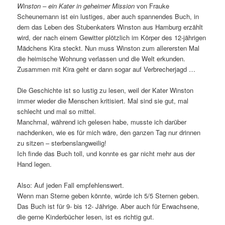
Winston – ein Kater in geheimer Mission
von Frauke
Scheunemann ist ein lustiges, aber auch spannendes Buch, in
dem das Leben des Stubenkaters Winston aus Hamburg erzählt
wird, der nach einem Gewitter plötzlich im Körper des 12-jährigen
Mädchens Kira steckt. Nun muss Winston zum allerersten Mal
die heimische Wohnung verlassen und die Welt erkunden.
Zusammen mit Kira geht er dann sogar auf Verbrecherjagd …
Die Geschichte ist so lustig zu lesen, weil der Kater Winston
immer wieder die Menschen kritisiert. Mal sind sie gut, mal
schlecht und mal so mittel.
Manchmal, während ich gelesen habe, musste ich darüber
nachdenken, wie es für mich wäre, den ganzen Tag nur drinnen
zu sitzen – sterbenslangweilig!
Ich finde das Buch toll, und konnte es gar nicht mehr aus der
Hand legen.
Also: Auf jeden Fall empfehlenswert.
Wenn man Sterne geben könnte, würde ich 5/5 Sternen geben.
Das Buch ist für 9- bis 12- Jährige. Aber auch für Erwachsene,
die gerne Kinderbücher lesen, ist es richtig gut.