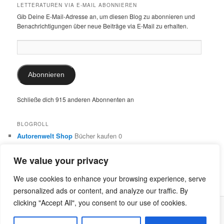
LETTERATUREN VIA E-MAIL ABONNIEREN
Gib Deine E-Mail-Adresse an, um diesen Blog zu abonnieren und
Benachrichtigungen über neue Beiträge via E-Mail zu erhalten.
E-
Mail-
Adresse:
Abonnieren
Schließe dich 915 anderen Abonnenten an
BLOGROLL
Autorenwelt Shop
Bücher kaufen 0
Autorin Ulrike Schimming
Publikationen von Ulrike Schimming
0
We value your privacy
Dr. Ulrike Schimming
Übersetzungen aus dem Italienischen
und Englischen 0
We use cookies to enhance your browsing experience, serve
personalized ads or content, and analyze our traffic. By
clicking "Accept All", you consent to our use of cookies.
Stolz präsentiert von WordPress