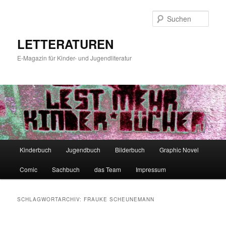
Zum
Zum
primären
sekundären
Such
Inhalt
Inhalt
springen
springen
LETTERATUREN
E-Magazin für Kinder- und Jugendliteratur
Hauptmenü
Kinderbuch
Jugendbuch
Bilderbuch
Graphic Novel
Comic
Sachbuch
das Team
Impressum
SCHLAGWORTARCHIV:
FRAUKE SCHEUNEMANN