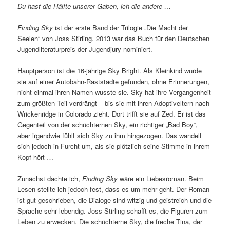
Du hast die Hälfte unserer Gaben, ich die andere …
Finding Sky
ist der erste Band der Trilogie „Die Macht der
Seelen“ von Joss Stirling. 2013 war das Buch für den Deutschen
Jugendliteraturpreis der Jugendjury nominiert.
Hauptperson ist die 16-jährige Sky Bright. Als Kleinkind wurde
sie auf einer Autobahn-Raststädte gefunden, ohne Erinnerungen,
nicht einmal ihren Namen wusste sie. Sky hat ihre Vergangenheit
zum größten Teil verdrängt – bis sie mit ihren Adoptiveltern nach
Wrickenridge in Colorado zieht. Dort trifft sie auf Zed. Er ist das
Gegenteil von der schüchternen Sky, ein richtiger „Bad Boy“,
aber irgendwie fühlt sich Sky zu ihm hingezogen. Das wandelt
sich jedoch in Furcht um, als sie plötzlich seine Stimme in ihrem
Kopf hört …
Zunächst dachte ich,
Finding Sky
wäre ein Liebesroman. Beim
Lesen stellte ich jedoch fest, dass es um mehr geht. Der Roman
ist gut geschrieben, die Dialoge sind witzig und geistreich und die
Sprache sehr lebendig. Joss Stirling schafft es, die Figuren zum
Leben zu erwecken. Die schüchterne Sky, die freche Tina, der