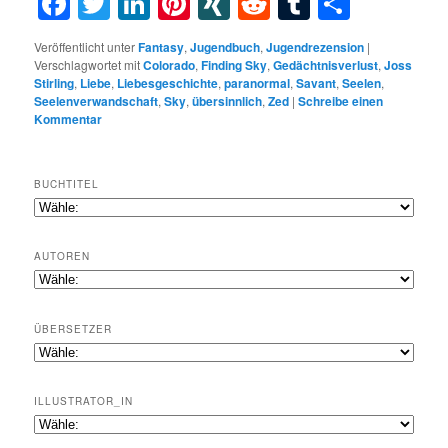
Facebook
Twitter
LinkedIn
Pinterest
XING
Reddit
Tumblr
Teilen
Veröffentlicht unter
Fantasy
,
Jugendbuch
,
Jugendrezension
|
Verschlagwortet mit
Colorado
,
Finding Sky
,
Gedächtnisverlust
,
Joss
Stirling
,
Liebe
,
Liebesgeschichte
,
paranormal
,
Savant
,
Seelen
,
Seelenverwandschaft
,
Sky
,
übersinnlich
,
Zed
|
Schreibe einen
Kommentar
BUCHTITEL
AUTOREN
ÜBERSETZER
ILLUSTRATOR_IN