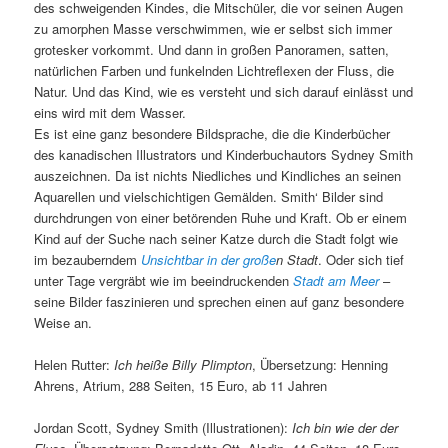
des schweigenden Kindes, die Mitschüler, die vor seinen Augen
zu amorphen Masse verschwimmen, wie er selbst sich immer
grotesker vorkommt. Und dann in großen Panoramen, satten,
natürlichen Farben und funkelnden Lichtreflexen der Fluss, die
Natur. Und das Kind, wie es versteht und sich darauf einlässt und
eins wird mit dem Wasser.
Es ist eine ganz besondere Bildsprache, die die Kinderbücher
des kanadischen Illustrators und Kinderbuchautors Sydney Smith
auszeichnen. Da ist nichts Niedliches und Kindliches an seinen
Aquarellen und vielschichtigen Gemälden. Smith‘ Bilder sind
durchdrungen von einer betörenden Ruhe und Kraft. Ob er einem
Kind auf der Suche nach seiner Katze durch die Stadt folgt wie
im bezauberndem
Unsichtbar in der große
n Stadt
. Oder sich tief
unter Tage vergräbt wie im beeindruckenden
Stadt am Meer
–
seine Bilder faszinieren und sprechen einen auf ganz besondere
Weise an.
Helen Rutter:
Ich heiße Billy Plimpton
, Übersetzung: Henning
Ahrens, Atrium, 288 Seiten, 15 Euro, ab 11 Jahren
Jordan Scott, Sydney Smith (Illustrationen):
Ich bin wie der der