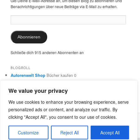
Gib Deine E-Mail-Adresse an, um diesen Blog zu abonnieren und
Benachrichtigungen über neue Beiträge via E-Mail zu erhalten.
E-
Mail-
Adresse:
Abonnieren
Schließe dich 915 anderen Abonnenten an
BLOGROLL
Autorenwelt Shop
Bücher kaufen 0
Autorin Ulrike Schimming
Publikationen von Ulrike Schimming
0
We value your privacy
Dr. Ulrike Schimming
Übersetzungen aus dem Italienischen
und Englischen 0
We use cookies to enhance your browsing experience, serve
personalized ads or content, and analyze our traffic. By
clicking "Accept All", you consent to our use of cookies.
Stolz präsentiert von WordPress
Customize
Reject All
Accept All