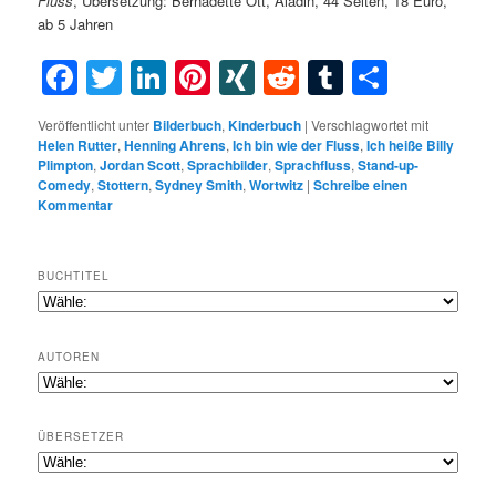
Fluss
, Übersetzung: Bernadette Ott, Aladin, 44 Seiten, 18 Euro,
ab 5 Jahren
Facebook
Twitter
LinkedIn
Pinterest
XING
Reddit
Tumblr
Teilen
Veröffentlicht unter
Bilderbuch
,
Kinderbuch
|
Verschlagwortet mit
Helen Rutter
,
Henning Ahrens
,
Ich bin wie der Fluss
,
Ich heiße Billy
Plimpton
,
Jordan Scott
,
Sprachbilder
,
Sprachfluss
,
Stand-up-
Comedy
,
Stottern
,
Sydney Smith
,
Wortwitz
|
Schreibe einen
Kommentar
BUCHTITEL
AUTOREN
ÜBERSETZER