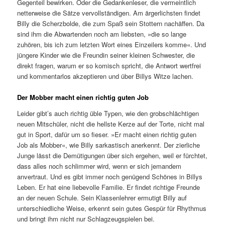
Gegenteil bewirken. Oder die Gedankenleser, die vermeintlich
netterweise die Sätze vervollständigen. Am ärgerlichsten findet
Billy die Scherzbolde, die zum Spaß sein Stottern nachäffen. Da
sind ihm die Abwartenden noch am liebsten, »die so lange
zuhören, bis ich zum letzten Wort eines Einzeilers komme«. Und
jüngere Kinder wie die Freundin seiner kleinen Schwester, die
direkt fragen, warum er so komisch spricht, die Antwort wertfrei
und kommentarlos akzeptieren und über Billys Witze lachen.
Der Mobber macht einen richtig guten Job
Leider gibt’s auch richtig üble Typen, wie den grobschlächtigen
neuen Mitschüler, nicht die hellste Kerze auf der Torte, nicht mal
gut in Sport, dafür um so fieser. »Er macht einen richtig guten
Job als Mobber«, wie Billy sarkastisch anerkennt. Der zierliche
Junge lässt die Demütigungen über sich ergehen, weil er fürchtet,
dass alles noch schlimmer wird, wenn er sich jemandem
anvertraut. Und es gibt immer noch genügend Schönes in Billys
Leben. Er hat eine liebevolle Familie. Er findet richtige Freunde
an der neuen Schule. Sein Klassenlehrer ermutigt Billy auf
unterschiedliche Weise, erkennt sein gutes Gespür für Rhythmus
und bringt ihm nicht nur Schlagzeugspielen bei.