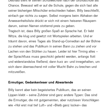
Deshalb sieht er seinen Schulwechsel nach der Grundschule als
Chance. Bewusst will er auf die Schule, gegen die sich fast alle
seiner bisherigen Mitschüler entschieden haben. Billy beschließt,
einfach gar nichts zu sagen. Selbst morgens beim Abhaken der
Anwesenheitsliste drückt er sich mit einem heiseren Räuspern
darum, seinen Namen stotternd preis zu geben.
Tragisch ist, dass Billy großen Spaß an Sprache hat. Er liebt
Witze, die klug und gewitzt mit Wortspielen arbeiten. Und er
träumt davon, eines Tages als Stand-up-Comedian auf der Bühne
zu stehen und das Publikum in seinen Bann zu ziehen und vor
Lachen von den Stühlen zu hauen. Leider ist hier Timing alles –
der Sprachfluss muss geschickt gelenkt werden, anfangs flott
und widerstandslos fließend, dann kurz an- und innegehalten, um
sich dann überraschend mit voller Wucht Bahn zu brechen und
mitzureißen.
Ermutiger, Gedankenleser und Abwartende
Billy kennt aber kein begeistertes Publikum, das an seinen
Lippen klebt – seine Zuhörer sind ganz andere Typen: Das sind
die Ermutiger, die mit gutgemeinten, aber nutzlosen Vorschlägen
wie »Hol erst mal tief Luft« und »Bleib ganz locker« das