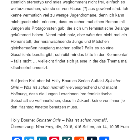
ziemlich stereotyp und mies wegkommen) nicht frei, einfach so
weiterzumachen, wie sie es von Hause (?) aus gewöhnt sind. Ich
kenne vermutlich viel zu wenige Jugendromane, denn ich kann
mich grade nicht erinnern, dass es schon mal einen Roman mit
Jungen als Protagonisten gab, die sich um feministische Belange
gekümmert haben. Nennt mich naiv, aber wäre das nicht mal ein
Romanstoff, der heranwachsende Jungs und Mädchen
gleichermaßen neugierig machen sollte? Falls es so eine
Geschichte bereits gibt, schreibt mir das bitte in den Kommentar
– falls nicht … vielleicht findet sich ja eine_r, die das Thema mal
klischeefrei umsetzt.
Auf jeden Fall aber ist Holly Bournes Serien-Auftakt
Spinster
Girls – Was ist schon normal?
vielversprechend und macht
Hoffnung, dass die jungen Leserinnen ihre feministische
Botschaft so verinnerlichen, dass in Zukunft keine von ihnen je
den Hashtag #metoo benutzen muss.
Holly Bourne:
Spinster Girls – Was ist schon normal?
,
Übersetzung: Nina Frey, dtv, 2018, 416 Seiten, ab 14, 10,95 Euro