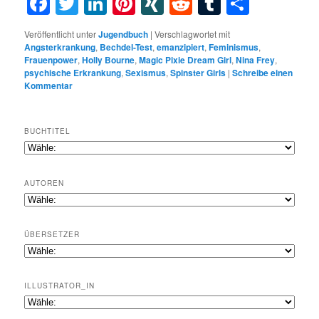
Facebook
Twitter
LinkedIn
Pinterest
XING
Reddit
Tumblr
Teilen
Veröffentlicht unter
Jugendbuch
|
Verschlagwortet mit
Angsterkrankung
,
Bechdel-Test
,
emanzipiert
,
Feminismus
,
Frauenpower
,
Holly Bourne
,
Magic Pixie Dream Girl
,
Nina Frey
,
psychische Erkrankung
,
Sexismus
,
Spinster Girls
|
Schreibe einen
Kommentar
BUCHTITEL
AUTOREN
ÜBERSETZER
ILLUSTRATOR_IN