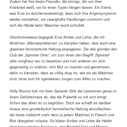
Zudem hat ihre beste Freundin, die einzige, die von ihrer
Krankheit weiß, sie für einen Typen hängen lassen. Ein Elend,
was Evie so durcheinanderbringt, dass sich ihre Angstsymptome
wieder verstärken, sie zwanghafte Handlungen vornimmt und
sich die Hände beim Waschen wund schrubbt.
Glücklicherweise begegnet Evie Amber und Lottie, die mit
ähnlichen „Männerproblemen“ zu kämpfen haben, aber auch eine
glasklare feministische Haltung propagieren. Die drei gründen den
Club der „Spinster Girls“, um zum einen den Begriff „Spinster“
(alte Jungfrau) neu zu besetzen und zum anderen um sich
gegenseitig zu stärken, sich Mut zu machen und gemeinsam
dafür zu kämpfen, dass es völlig okay ist, wie sie als Mädchen
sind, ohne sich für irgendeinen Jungen zum Affen zu machen.
Holly Bourne holt mit ihren
Spinster Girls
die Leserinnen genau in
ihrem Gefühlschaos ab, das die Pubertät so mit sich bringt.
Schon das allein ist zu begrüßen. Doch sie schafft es darüber
hinaus eine grundsätzlich feministische Haltung einzuflechten,
die heute vielleicht mehr denn je jedem Mädchen in Fleisch und
Blut übergehen müsste. So klären Amber und Lottie die Heldin
über benevolenten Sexismus, den Bechdel-Test und Maniac