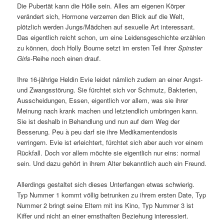
Die Pubertät kann die Hölle sein. Alles am eigenen Körper
verändert sich, Hormone verzerren den Blick auf die Welt,
plötzlich werden Jungs/Mädchen auf sexuelle Art interessant.
Das eigentlich reicht schon, um eine Leidensgeschichte erzählen
zu können, doch Holly Bourne setzt im ersten Teil ihrer
Spinster
Girls
-Reihe noch einen drauf.
Ihre 16-jährige Heldin Evie leidet nämlich zudem an einer Angst-
und Zwangsstörung. Sie fürchtet sich vor Schmutz, Bakterien,
Ausscheidungen, Essen, eigentlich vor allem, was sie ihrer
Meinung nach krank machen und letztendlich umbringen kann.
Sie ist deshalb in Behandlung und nun auf dem Weg der
Besserung. Peu à peu darf sie ihre Medikamentendosis
verringern. Evie ist erleichtert, fürchtet sich aber auch vor einem
Rückfall. Doch vor allem möchte sie eigentlich nur eins: normal
sein. Und dazu gehört in ihrem Alter bekanntlich auch ein Freund.
Allerdings gestaltet sich dieses Unterfangen etwas schwierig.
Typ Nummer 1 kommt völlig betrunken zu ihrem ersten Date, Typ
Nummer 2 bringt seine Eltern mit ins Kino, Typ Nummer 3 ist
Kiffer und nicht an einer ernsthaften Beziehung interessiert.