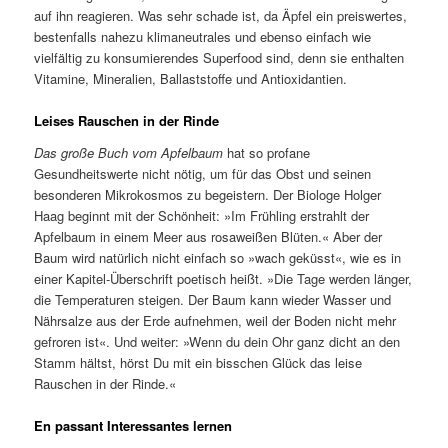
auf ihn reagieren. Was sehr schade ist, da Äpfel ein preiswertes,
bestenfalls nahezu klimaneutrales und ebenso einfach wie
vielfältig zu konsumierendes Superfood sind, denn sie enthalten
Vitamine, Mineralien, Ballaststoffe und Antioxidantien.
Leises Rauschen in der Rinde
Das große Buch vom Apfelbaum
hat so profane
Gesundheitswerte nicht nötig, um für das Obst und seinen
besonderen Mikrokosmos zu begeistern. Der Biologe Holger
Haag beginnt mit der Schönheit: »Im Frühling erstrahlt der
Apfelbaum in einem Meer aus rosaweißen Blüten.« Aber der
Baum wird natürlich nicht einfach so »wach geküsst«, wie es in
einer Kapitel-Überschrift poetisch heißt. »Die Tage werden länger,
die Temperaturen steigen. Der Baum kann wieder Wasser und
Nährsalze aus der Erde aufnehmen, weil der Boden nicht mehr
gefroren ist«. Und weiter: »Wenn du dein Ohr ganz dicht an den
Stamm hältst, hörst Du mit ein bisschen Glück das leise
Rauschen in der Rinde.«
En passant Interessantes lernen