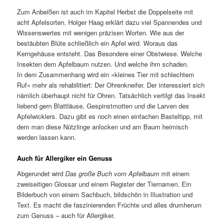
Zum Anbeißen ist auch im Kapitel Herbst die Doppelseite mit
acht Apfelsorten. Holger Haag erklärt dazu viel Spannendes und
Wissenswertes mit wenigen präzisen Worten. Wie aus der
bestäubten Blüte schließlich ein Apfel wird. Woraus das
Kerngehäuse entsteht. Das Besondere einer Obstwiese. Welche
Insekten dem Apfelbaum nutzen. Und welche ihm schaden.
In dem Zusammenhang wird ein »kleines Tier mit schlechtem
Ruf« mehr als rehabilitiert: Der Ohrenkneifer. Der interessiert sich
nämlich überhaupt nicht für Ohren. Tatsächlich vertilgt das Insekt
liebend gern Blattläuse, Gespinstmotten und die Larven des
Apfelwicklers. Dazu gibt es noch einen einfachen Basteltipp, mit
dem man diese Nützlinge anlocken und am Baum heimisch
werden lassen kann.
Auch für Allergiker ein Genuss
Abgerundet wird
Das
große Buch vom Apfelbaum
mit einem
zweiseitigen Glossar und einem Register der Tiernamen. Ein
Bilderbuch von einem Sachbuch, bildschön in Illustration und
Text. Es macht die faszinierenden Früchte und alles drumherum
zum Genuss – auch für Allergiker.