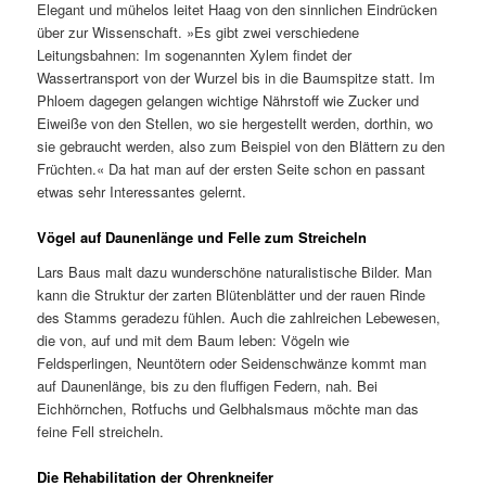
Elegant und mühelos leitet Haag von den sinnlichen Eindrücken
über zur Wissenschaft. »Es gibt zwei verschiedene
Leitungsbahnen: Im sogenannten Xylem findet der
Wassertransport von der Wurzel bis in die Baumspitze statt. Im
Phloem dagegen gelangen wichtige Nährstoff wie Zucker und
Eiweiße von den Stellen, wo sie hergestellt werden, dorthin, wo
sie gebraucht werden, also zum Beispiel von den Blättern zu den
Früchten.« Da hat man auf der ersten Seite schon en passant
etwas sehr Interessantes gelernt.
Vögel auf Daunenlänge und Felle zum Streicheln
Lars Baus malt dazu wunderschöne naturalistische Bilder. Man
kann die Struktur der zarten Blütenblätter und der rauen Rinde
des Stamms geradezu fühlen. Auch die zahlreichen Lebewesen,
die von, auf und mit dem Baum leben: Vögeln wie
Feldsperlingen, Neuntötern oder Seidenschwänze kommt man
auf Daunenlänge, bis zu den fluffigen Federn, nah. Bei
Eichhörnchen, Rotfuchs und Gelbhalsmaus möchte man das
feine Fell streicheln.
Die Rehabilitation der Ohrenkneifer