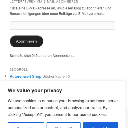
LETTERATUREN VIA E-MAIL ABONNIEREN
Gib Deine E-Mail-Adresse an, um diesen Blog zu abonnieren und
Benachrichtigungen über neue Beiträge via E-Mail zu erhalten.
E-
Mail-
Adresse:
Abonnieren
Schließe dich 915 anderen Abonnenten an
BLOGROLL
Autorenwelt Shop
Bücher kaufen 0
Autorin Ulrike Schimming
Publikationen von Ulrike Schimming
0
We value your privacy
Dr. Ulrike Schimming
Übersetzungen aus dem Italienischen
und Englischen 0
We use cookies to enhance your browsing experience, serve
personalized ads or content, and analyze our traffic. By
clicking "Accept All", you consent to our use of cookies.
Stolz präsentiert von WordPress