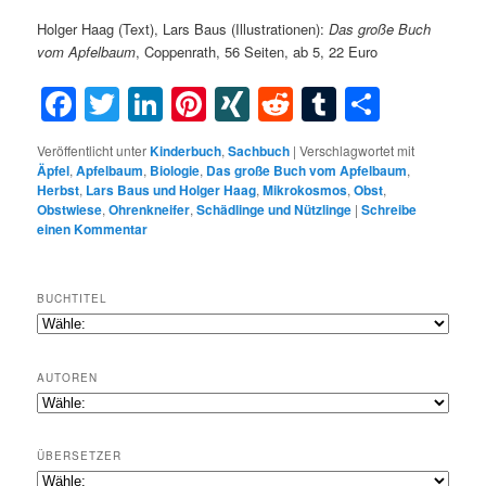
Holger Haag (Text), Lars Baus (Illustrationen):
Das große Buch
vom Apfelbaum
, Coppenrath, 56 Seiten, ab 5, 22 Euro
Facebook
Twitter
LinkedIn
Pinterest
XING
Reddit
Tumblr
Teilen
Veröffentlicht unter
Kinderbuch
,
Sachbuch
|
Verschlagwortet mit
Äpfel
,
Apfelbaum
,
Biologie
,
Das große Buch vom Apfelbaum
,
Herbst
,
Lars Baus und Holger Haag
,
Mikrokosmos
,
Obst
,
Obstwiese
,
Ohrenkneifer
,
Schädlinge und Nützlinge
|
Schreibe
einen Kommentar
BUCHTITEL
AUTOREN
ÜBERSETZER