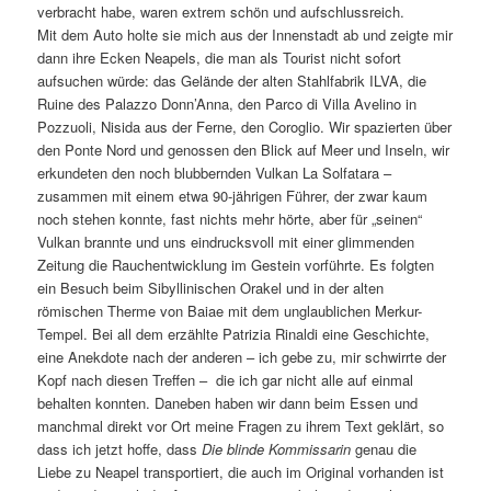
verbracht habe, waren extrem schön und aufschlussreich.
Mit dem Auto holte sie mich aus der Innenstadt ab und zeigte mir
dann ihre Ecken Neapels, die man als Tourist nicht sofort
aufsuchen würde: das Gelände der alten Stahlfabrik ILVA, die
Ruine des Palazzo Donn’Anna, den Parco di Villa Avelino in
Pozzuoli, Nisida aus der Ferne, den Coroglio. Wir spazierten über
den Ponte Nord und genossen den Blick auf Meer und Inseln, wir
erkundeten den noch blubbernden Vulkan La Solfatara –
zusammen mit einem etwa 90-jährigen Führer, der zwar kaum
noch stehen konnte, fast nichts mehr hörte, aber für „seinen“
Vulkan brannte und uns eindrucksvoll mit einer glimmenden
Zeitung die Rauchentwicklung im Gestein vorführte. Es folgten
ein Besuch beim Sibyllinischen Orakel und in der alten
römischen Therme von Baiae mit dem unglaublichen Merkur-
Tempel. Bei all dem erzählte Patrizia Rinaldi eine Geschichte,
eine Anekdote nach der anderen – ich gebe zu, mir schwirrte der
Kopf nach diesen Treffen – die ich gar nicht alle auf einmal
behalten konnten. Daneben haben wir dann beim Essen und
manchmal direkt vor Ort meine Fragen zu ihrem Text geklärt, so
dass ich jetzt hoffe, dass
Die blinde Kommissarin
genau die
Liebe zu Neapel transportiert, die auch im Original vorhanden ist