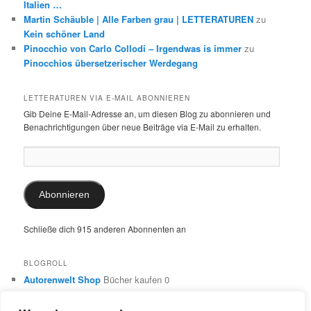
Italien …
Martin Schäuble | Alle Farben grau | LETTERATUREN
zu
Kein schöner Land
Pinocchio von Carlo Collodi – Irgendwas is immer
zu
Pinocchios übersetzerischer Werdegang
LETTERATUREN VIA E-MAIL ABONNIEREN
Gib Deine E-Mail-Adresse an, um diesen Blog zu abonnieren und
Benachrichtigungen über neue Beiträge via E-Mail zu erhalten.
E-
Mail-
Adresse:
Abonnieren
Schließe dich 915 anderen Abonnenten an
BLOGROLL
Autorenwelt Shop
Bücher kaufen 0
Autorin Ulrike Schimming
Publikationen von Ulrike Schimming
0