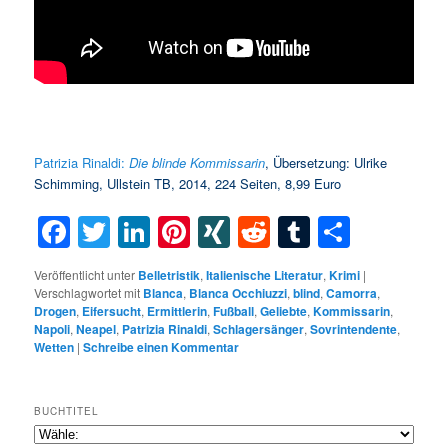
Patrizia Rinaldi:
Die
blinde
Kommissarin
, Übersetzung: Ulrike
Schimming, Ullstein TB, 2014, 224 Seiten, 8,99 Euro
Facebook
Twitter
LinkedIn
Pinterest
XING
Reddit
Tumblr
Teilen
Veröffentlicht unter
Belletristik
,
Italienische Literatur
,
Krimi
|
Verschlagwortet mit
Blanca
,
Blanca Occhiuzzi
,
blind
,
Camorra
,
Drogen
,
Eifersucht
,
Ermittlerin
,
Fußball
,
Geliebte
,
Kommissarin
,
Napoli
,
Neapel
,
Patrizia Rinaldi
,
Schlagersänger
,
Sovrintendente
,
Wetten
|
Schreibe einen Kommentar
BUCHTITEL