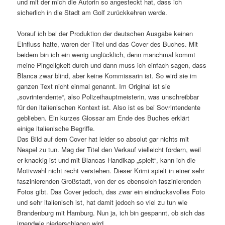
und mit der mich die Autorin so angesteckt hat, dass ich
sicherlich in die Stadt am Golf zurückkehren werde.
Vorauf ich bei der Produktion der deutschen Ausgabe keinen
Einfluss hatte, waren der Titel und das Cover des Buches. Mit
beidem bin ich ein wenig unglücklich, denn manchmal kommt
meine Pingeligkeit durch und dann muss ich einfach sagen, dass
Blanca zwar blind, aber keine Kommissarin ist. So wird sie im
ganzen Text nicht einmal genannt. Im Original ist sie
„sovrintendente“, also Polizeihauptmeisterin, was unschreibbar
für den italienischen Kontext ist. Also ist es bei Sovrintendente
geblieben. Ein kurzes Glossar am Ende des Buches erklärt
einige italienische Begriffe.
Das Bild auf dem Cover hat leider so absolut gar nichts mit
Neapel zu tun. Mag der Titel den Verkauf vielleicht fördern, weil
er knackig ist und mit Blancas Handikap „spielt“, kann ich die
Motivwahl nicht recht verstehen. Dieser Krimi spielt in einer sehr
faszinierenden Großstadt, von der es ebensolch faszinierenden
Fotos gibt. Das Cover jedoch, das zwar ein eindrucksvolles Foto
und sehr italienisch ist, hat damit jedoch so viel zu tun wie
Brandenburg mit Hamburg. Nun ja, ich bin gespannt, ob sich das
irgendwie niederschlagen wird.