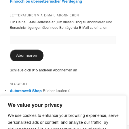
Pinocchios übersetzerischer Werdegang
LETTERATUREN VIA E-MAIL ABONNIEREN
Gib Deine E-Mail-Adresse an, um diesen Blog zu abonnieren und
Benachrichtigungen über neue Beiträge via E-Mail zu erhalten.
E-
Mail-
Adresse:
Abonnieren
Schließe dich 915 anderen Abonnenten an
BLOGROLL
Autorenwelt Shop
Bücher kaufen 0
Autorin Ulrike Schimming
Publikationen von Ulrike Schimming
0
We value your privacy
Dr. Ulrike Schimming
Übersetzungen aus dem Italienischen
und Englischen 0
We use cookies to enhance your browsing experience, serve
personalized ads or content, and analyze our traffic. By