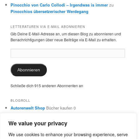
Pinocchio von Carlo Collodi – Irgendwas is immer
zu
Pinocchios übersetzerischer Werdegang
LETTERATUREN VIA E-MAIL ABONNIEREN
Gib Deine E-Mail-Adresse an, um diesen Blog zu abonnieren und
Benachrichtigungen über neue Beiträge via E-Mail zu erhalten.
E-
Mail-
Adresse:
Abonnieren
Schließe dich 915 anderen Abonnenten an
BLOGROLL
Autorenwelt Shop
Bücher kaufen 0
Autorin Ulrike Schimming
Publikationen von Ulrike Schimming
0
We value your privacy
Dr. Ulrike Schimming
Übersetzungen aus dem Italienischen
und Englischen 0
We use cookies to enhance your browsing experience, serve