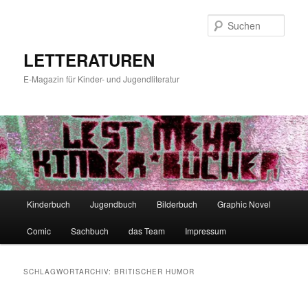
Zum
Zum
primären
sekundären
Such
Inhalt
Inhalt
springen
springen
LETTERATUREN
E-Magazin für Kinder- und Jugendliteratur
Hauptmenü
Kinderbuch
Jugendbuch
Bilderbuch
Graphic Novel
Comic
Sachbuch
das Team
Impressum
SCHLAGWORTARCHIV:
BRITISCHER HUMOR