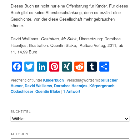
Dieses Buch ist nicht nur eine Offenbarung für Kinder. Für dieses
Buch gibt es keine Altersbeschränkung, denn es erzählt eine
Geschichte, von der diese Gesellschaft mehr gebrauchen
könnte.
David Walliams:
Gestatten, Mr Stink
, Übersetzung: Dorothee
Haentjes, Illustration: Quentin Blake, Aufbau Verlag, 2011, ab
11, 14,99 Euro
Facebook
Twitter
LinkedIn
Pinterest
XING
Reddit
Tumblr
Teilen
Veröffentlicht unter
Kinderbuch
|
Verschlagwortet mit
britischer
Humor
,
David Walliams
,
Dorothee Haentjes
,
Körpergeruch
,
Obdachloser
,
Quentin Blake
|
1
Antwort
BUCHTITEL
AUTOREN