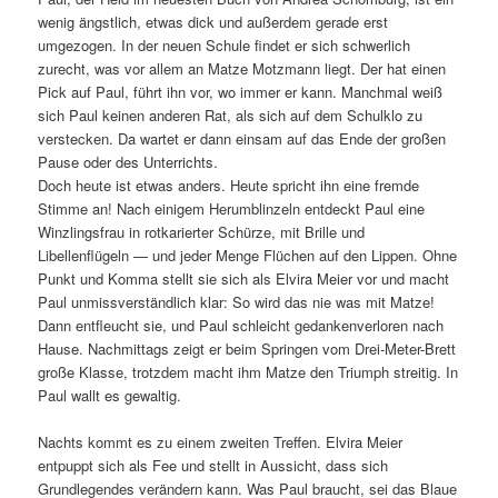
wenig ängstlich, etwas dick und außerdem gerade erst
umgezogen. In der neuen Schule findet er sich schwerlich
zurecht, was vor allem an Matze Motzmann liegt. Der hat einen
Pick auf Paul, führt ihn vor, wo immer er kann. Manchmal weiß
sich Paul keinen anderen Rat, als sich auf dem Schulklo zu
verstecken. Da wartet er dann einsam auf das Ende der großen
Pause oder des Unterrichts.
Doch heute ist etwas anders. Heute spricht ihn eine fremde
Stimme an! Nach einigem Herumblinzeln entdeckt Paul eine
Winzlingsfrau in rotkarierter Schürze, mit Brille und
Libellenflügeln — und jeder Menge Flüchen auf den Lippen. Ohne
Punkt und Komma stellt sie sich als Elvira Meier vor und macht
Paul unmissverständlich klar: So wird das nie was mit Matze!
Dann entfleucht sie, und Paul schleicht gedankenverloren nach
Hause. Nachmittags zeigt er beim Springen vom Drei-Meter-Brett
große Klasse, trotzdem macht ihm Matze den Triumph streitig. In
Paul wallt es gewaltig.
Nachts kommt es zu einem zweiten Treffen. Elvira Meier
entpuppt sich als Fee und stellt in Aussicht, dass sich
Grundlegendes verändern kann. Was Paul braucht, sei das Blaue