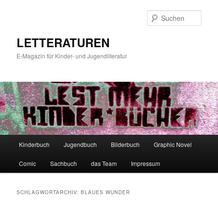
Zum
Zum
primären
sekundären
Such
Inhalt
Inhalt
springen
springen
LETTERATUREN
E-Magazin für Kinder- und Jugendliteratur
Hauptmenü
Kinderbuch
Jugendbuch
Bilderbuch
Graphic Novel
Comic
Sachbuch
das Team
Impressum
SCHLAGWORTARCHIV:
BLAUES WUNDER