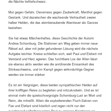
die Nächte tieftiefschwarz.
Mut gegen Gefahr, Cleverness gegen Zauberkraft, Menthol gegen
Gestank. Und dazwischen die wachsende Vertrautheit zweier
halber Helden, die das atemberaubende Abenteuer als Ganzes
bestehen.
Sie hat etwas Märchenhaftes, diese Geschichte der Autorin
Andrea Schomburg. Die Stationen am Weg geben immer neue
Rätsel auf, aber mit jeder gefundenen Lösung wird die nächste
Aufgabe leichter. Kreise schließen sich, weil Paul
und
Elefant mit
Verstand
und
Herz agieren. Das furchtbare Los der Alten lässt
sie ebenso aktiv werden wie die anrührende Einsamkeit des
Stinkeschweins, und im Kampf gegen wirkmächtige Gegner
werden sie immer stärker.
Es ist ein Vergnügen, diese beiden sympathischen Helden auf
ihrer kniffligen Reise zu begleiten und mitzuknobeln. Und es ist
einmal mehr die quietschvergnügte Schomburg-Lust an Wort und
Reim, die mitreißt. Allein die explodierenden Fluch-Salven von
Fee und Elefant sind köstlich und regen nicht nur den
zunehmend selbstbewussten Paul zu eigenen Kreationen an.