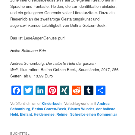
Sprache und Fantasie, Helden, die zur Identifikation einladen,
und ein gelungener Genremix voller Literaturzitate. Dazu ein
Riesenlob an die zweifarbige Gestaltungskunst und
augenzwinkernde Leichtigkeit von Betina Gotzen-Beek.
Das ist LeseAugenGenuss pur!
Heike Brillmann-Ede
Andrea Schomburg:
Der halbste Held der ganzen
Welt,
Illustration: Betina Gotzen-Beek, Sauerländer, 2017, 256
Seiten, ab 8, 13,99 Euro
Facebook
Twitter
LinkedIn
Pinterest
XING
Reddit
Tumblr
Teilen
Veröffentlicht unter
Kinderbuch
|
Verschlagwortet mit
Andrea
Schomburg
,
Betina Gotzen-Beek
,
Blaues Wunder
,
der halbste
Held
,
Elefant
,
Heldenreise
,
Reime
|
Schreibe einen Kommentar
BUCHTITEL