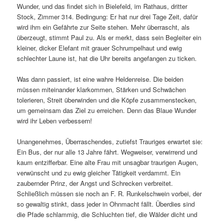
Wunder, und das findet sich in Bielefeld, im Rathaus, dritter
Stock, Zimmer 314. Bedingung: Er hat nur drei Tage Zeit, dafür
wird ihm ein Gefährte zur Seite stehen. Mehr überrascht, als
überzeugt, stimmt Paul zu. Als er merkt, dass sein Begleiter ein
kleiner, dicker Elefant mit grauer Schrumpelhaut und ewig
schlechter Laune ist, hat die Uhr bereits angefangen zu ticken.
Was dann passiert, ist eine wahre Heldenreise. Die beiden
müssen miteinander klarkommen, Stärken und Schwächen
tolerieren, Streit überwinden und die Köpfe zusammenstecken,
um gemeinsam das Ziel zu erreichen. Denn das Blaue Wunder
wird ihr Leben verbessern!
Unangenehmes, Überraschendes, zutiefst Trauriges erwartet sie:
Ein Bus, der nur alle 13 Jahre fährt. Wegweiser, verwirrend und
kaum entzifferbar. Eine alte Frau mit unsagbar traurigen Augen,
verwünscht und zu ewig gleicher Tätigkeit verdammt. Ein
zaubernder Prinz, der Angst und Schrecken verbreitet.
Schließlich müssen sie noch an F. R. Runkelschwein vorbei, der
so gewaltig stinkt, dass jeder in Ohnmacht fällt. Überdies sind
die Pfade schlammig, die Schluchten tief, die Wälder dicht und