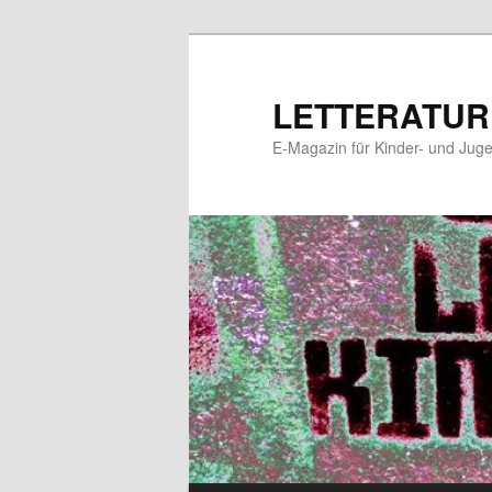
Zum
Zum
primären
sekundären
Inhalt
Inhalt
LETTERATUR
springen
springen
E-Magazin für Kinder- und Juge