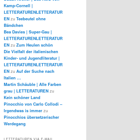
Kamp-Cornell |
LETTERATURENLETTERATUR
EN
zu
Teebeutel ohne
Bändchen
Bea Davies | Super-Gau |
LETTERATURENLETTERATUR
EN
zu
Zum Heulen schön
Die Vielfalt der italienischen
Kinder- und Jugendliteratur |
LETTERATURENLETTERATUR
EN
zu
Auf der Suche nach
Italien …
Martin Schäuble | Alle Farben
grau | LETTERATUREN
zu
Kein schöner Land
Pinocchio von Carlo Collodi –
Irgendwas is immer
zu
Pinocchios übersetzerischer
Werdegang
LETTERATUREN VIA E-MAIL