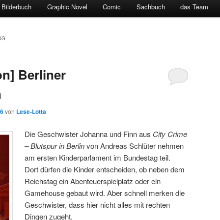
Bilderbuch
Graphic Novel
Comic
Sachbuch
das Team
NG
n] Berliner
n
16
von
Lese-Lotta
Die Geschwister Johanna und Finn aus
City Crime
– Blutspur in Berlin
von Andreas Schlüter nehmen
am ersten Kinderparlament im Bundestag teil.
Dort dürfen die Kinder entscheiden, ob neben dem
Reichstag ein Abenteuerspielplatz oder ein
Gamehouse gebaut wird. Aber schnell merken die
Geschwister, dass hier nicht alles mit rechten
Dingen zugeht.