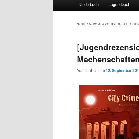
Hauptmenü
Kinderbuch
Jugendbuch
SCHLAGWORTARCHIV:
BESTECHU
[Jugendrezensio
Machenschafte
Veröffentlicht am
12. September 20