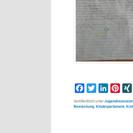
Facebook
Twitter
Linke
Pin
Veröffentlicht unter
Jugendrezensio
Bestechung
,
Kinderparlament
,
Kri