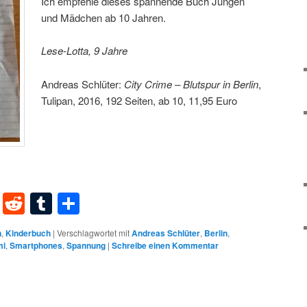
Ich empfehle dieses spannende Buch Jungen
und Mädchen ab 10 Jahren.
Lese-Lotta, 9 Jahre
Andreas Schlüter:
City Crime – Blutspur in Berlin
,
Tulipan, 2016, 192 Seiten, ab 10, 11,95 Euro
dIn
terest
XING
Reddit
Tumblr
Teilen
n
,
Kinderbuch
|
Verschlagwortet mit
Andreas Schlüter
,
Berlin
,
mi
,
Smartphones
,
Spannung
|
Schreibe einen Kommentar