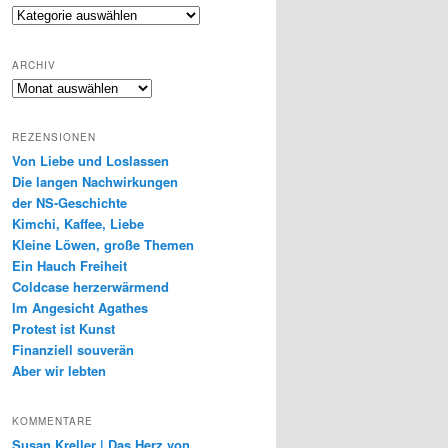
Genres
ARCHIV
Archiv
REZENSIONEN
Von Liebe und Loslassen
Die langen Nachwirkungen
der NS-Geschichte
Kimchi, Kaffee, Liebe
Kleine Löwen, große Themen
Ein Hauch Freiheit
Coldcase herzerwärmend
Im Angesicht Agathes
Protest ist Kunst
Finanziell souverän
Aber wir lebten
KOMMENTARE
Susan Kreller | Das Herz von