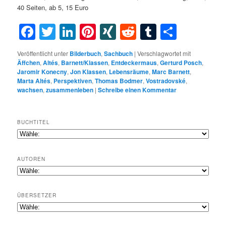
40 Seiten, ab 5, 15 Euro
Facebook
Twitter
LinkedIn
Pinterest
XING
Reddit
Tumblr
Teilen
Veröffentlicht unter
Bilderbuch
,
Sachbuch
|
Verschlagwortet mit
Äffchen
,
Altés
,
Barnett/Klassen
,
Entdeckermaus
,
Gerturd Posch
,
Jaromir Konecny
,
Jon Klassen
,
Lebensräume
,
Marc Barnett
,
Marta Altés
,
Perspektiven
,
Thomas Bodmer
,
Vostradovské
,
wachsen
,
zusammenleben
|
Schreibe einen Kommentar
BUCHTITEL
AUTOREN
ÜBERSETZER