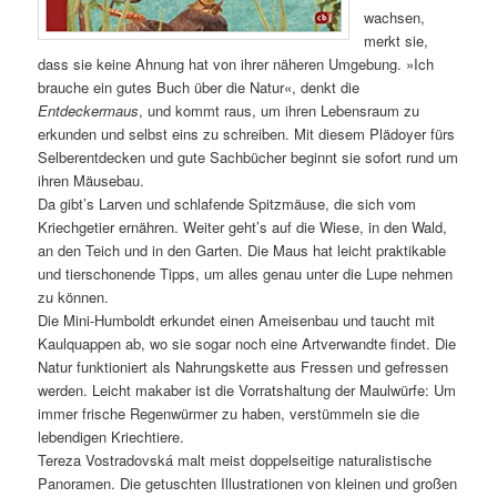
wachsen,
merkt sie,
dass sie keine Ahnung hat von ihrer näheren Umgebung. »Ich
brauche ein gutes Buch über die Natur«, denkt die
Entdeckermaus
, und kommt raus, um ihren Lebensraum zu
erkunden und selbst eins zu schreiben. Mit diesem Plädoyer fürs
Selberentdecken und gute Sachbücher beginnt sie sofort rund um
ihren Mäusebau.
Da gibt’s Larven und schlafende Spitzmäuse, die sich vom
Kriechgetier ernähren. Weiter geht’s auf die Wiese, in den Wald,
an den Teich und in den Garten. Die Maus hat leicht praktikable
und tierschonende Tipps, um alles genau unter die Lupe nehmen
zu können.
Die Mini-Humboldt erkundet einen Ameisenbau und taucht mit
Kaulquappen ab, wo sie sogar noch eine Artverwandte findet. Die
Natur funktioniert als Nahrungskette aus Fressen und gefressen
werden. Leicht makaber ist die Vorratshaltung der Maulwürfe: Um
immer frische Regenwürmer zu haben, verstümmeln sie die
lebendigen Kriechtiere.
Tereza Vostradovská malt meist doppelseitige naturalistische
Panoramen. Die getuschten Illustrationen von kleinen und großen