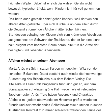
höchsten Wipfel. Dabei ist er sich der wahren Gefahr nicht
bewusst, typischer Effekt, wenn Kinder nicht für voll genommen
werden.
Das hätte auch grotesk schief gehen können, weil der von den
älteren Affen getriezte Tiger sich durchaus an dem allein durch
die Gegend stromernden Äffchen hätte rächen können.
Stattdessen schwingt der Kleene sich zum krönenden Abschluss
ausgerechnet am Schwanz der Raubkatze, den er für eine Liane
hält, elegant vom höchsten Baum herab, direkt in die Arme der
besorgten und liebenden Affenbande.
Äffchen wächst an seinem Abenteuer
Marta Altés erzählt in satten Farben mit subtilem Witz von der
tierischen Exkursion. Dabei besticht auch wieder die hochwertige
Ausstattung des Bilderbuchs aus dem Bohem Verlag: Die
Titelseite in Leinen mit Prägedruck fühlt sich gut an, auf dem
Vorsatzpapier schwingen grüne Palmwedel, wie ein elegantes
Tapetenmuster. Altés Tiere haben Ausdruck und Charakter.
Äffchens mit jedem überwundenen Hindernis größer werdende
Freude und sein wachsendes Selbstbewusstsein stehen in schön
illustriertem Kontrast zur immer schlechter werdenden Laune des