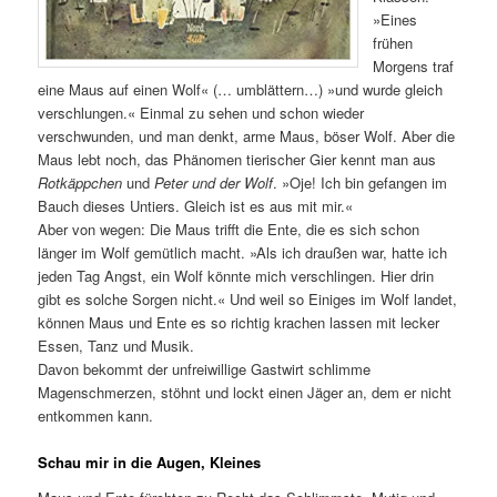
»Eines
frühen
Morgens traf
eine Maus auf einen Wolf« (… umblättern…) »und wurde gleich
verschlungen.« Einmal zu sehen und schon wieder
verschwunden, und man denkt, arme Maus, böser Wolf. Aber die
Maus lebt noch, das Phänomen tierischer Gier kennt man aus
Rotkäppchen
und
Peter und der Wolf
. »Oje! Ich bin gefangen im
Bauch dieses Untiers. Gleich ist es aus mit mir.«
Aber von wegen: Die Maus trifft die Ente, die es sich schon
länger im Wolf gemütlich macht. »Als ich draußen war, hatte ich
jeden Tag Angst, ein Wolf könnte mich verschlingen. Hier drin
gibt es solche Sorgen nicht.« Und weil so Einiges im Wolf landet,
können Maus und Ente es so richtig krachen lassen mit lecker
Essen, Tanz und Musik.
Davon bekommt der unfreiwillige Gastwirt schlimme
Magenschmerzen, stöhnt und lockt einen Jäger an, dem er nicht
entkommen kann.
Schau mir in die Augen, Kleines