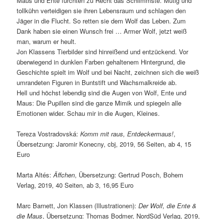
Maus und Ente fürchten zu Recht das Schlimmste. Mutig und
tollkühn verteidigen sie ihren Lebensraum und schlagen den
Jäger in die Flucht. So retten sie dem Wolf das Leben. Zum
Dank haben sie einen Wunsch frei … Armer Wolf, jetzt weiß
man, warum er heult.
Jon Klassens Tierbilder sind hinreißend und entzückend. Vor
überwiegend in dunklen Farben gehaltenem Hintergrund, die
Geschichte spielt im Wolf und bei Nacht, zeichnen sich die weiß
umrandeten Figuren in Buntstift und Wachsmalkreide ab.
Hell und höchst lebendig sind die Augen von Wolf, Ente und
Maus: Die Pupillen sind die ganze Mimik und spiegeln alle
Emotionen wider. Schau mir in die Augen, Kleines.
Tereza Vostradovská:
Komm mit raus, Entdeckermaus!
,
Übersetzung: Jaromir Konecny, cbj, 2019, 56 Seiten, ab 4, 15
Euro
Marta Altés:
Äffchen
, Übersetzung: Gertrud Posch, Bohem
Verlag, 2019, 40 Seiten, ab 3, 16,95 Euro
Marc Barnett, Jon Klassen (Illustrationen):
Der Wolf, die Ente &
die Maus
, Übersetzung: Thomas Bodmer, NordSüd Verlag, 2019,