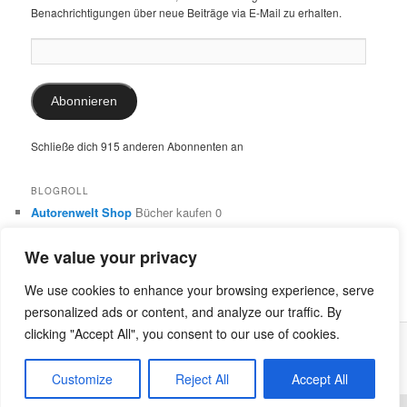
Benachrichtigungen über neue Beiträge via E-Mail zu erhalten.
E-
Mail-
Adresse:
Abonnieren
Schließe dich 915 anderen Abonnenten an
BLOGROLL
Autorenwelt Shop
Bücher kaufen 0
Autorin Ulrike Schimming
Publikationen von Ulrike Schimming
0
We value your privacy
Dr. Ulrike Schimming
Übersetzungen aus dem Italienischen
und Englischen 0
We use cookies to enhance your browsing experience, serve
personalized ads or content, and analyze our traffic. By
clicking "Accept All", you consent to our use of cookies.
Stolz präsentiert von WordPress
Customize
Reject All
Accept All