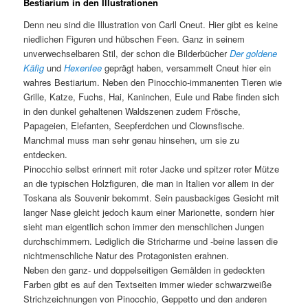
Bestiarium in den Illustrationen
Denn neu sind die Illustration von Carll Cneut. Hier gibt es keine
niedlichen Figuren und hübschen Feen. Ganz in seinem
unverwechselbaren Stil, der schon die Bilderbücher
Der goldene
Käfig
und
Hexenfee
geprägt haben, versammelt Cneut hier ein
wahres Bestiarium. Neben den Pinocchio-immanenten Tieren wie
Grille, Katze, Fuchs, Hai, Kaninchen, Eule und Rabe finden sich
in den dunkel gehaltenen Waldszenen zudem Frösche,
Papageien, Elefanten, Seepferdchen und Clownsfische.
Manchmal muss man sehr genau hinsehen, um sie zu
entdecken.
Pinocchio selbst erinnert mit roter Jacke und spitzer roter Mütze
an die typischen Holzfiguren, die man in Italien vor allem in der
Toskana als Souvenir bekommt. Sein pausbackiges Gesicht mit
langer Nase gleicht jedoch kaum einer Marionette, sondern hier
sieht man eigentlich schon immer den menschlichen Jungen
durchschimmern. Lediglich die Stricharme und -beine lassen die
nichtmenschliche Natur des Protagonisten erahnen.
Neben den ganz- und doppelseitigen Gemälden in gedeckten
Farben gibt es auf den Textseiten immer wieder schwarzweiße
Strichzeichnungen von Pinocchio, Geppetto und den anderen