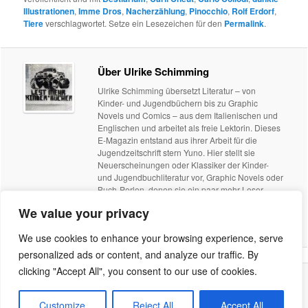
Illustrationen
,
Imme Dros
,
Nacherzählung
,
Pinocchio
,
Rolf Erdorf
,
Tiere
verschlagwortet. Setze ein Lesezeichen für den
Permalink
.
Über Ulrike Schimming
Ulrike Schimming übersetzt Literatur – von
Kinder- und Jugendbüchern bis zu Graphic
Novels und Comics – aus dem Italienischen und
Englischen und arbeitet als freie Lektorin. Dieses
E-Magazin entstand aus ihrer Arbeit für die
Jugendzeitschrift stern Yuno. Hier stellt sie
Neuerscheinungen oder Klassiker der Kinder-
und Jugendbuchliteratur vor, Graphic Novels oder
Buch-Perlen, denen sie ein paar mehr Leser
wünscht. Weitere Infos zu Ulrike Schimming
We value your privacy
finden Sie unter www.letterata.de
Alle Beiträge von Ulrike Schimming anzeigen
→
We use cookies to enhance your browsing experience, serve
personalized ads or content, and analyze our traffic. By
clicking "Accept All", you consent to our use of cookies.
Stolz präsentiert von WordPress
Customize
Reject All
Accept All