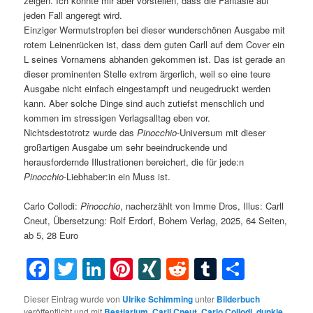
zeigen. Ich könnte mir aber vorstellen, dass die Fantasie auf
jeden Fall angeregt wird.
Einziger Wermutstropfen bei dieser wunderschönen Ausgabe mit
rotem Leinenrücken ist, dass dem guten Carll auf dem Cover ein
L seines Vornamens abhanden gekommen ist. Das ist gerade an
dieser prominenten Stelle extrem ärgerlich, weil so eine teure
Ausgabe nicht einfach eingestampft und neugedruckt werden
kann. Aber solche Dinge sind auch zutiefst menschlich und
kommen im stressigen Verlagsalltag eben vor.
Nichtsdestotrotz wurde das
Pinocchio
-Universum mit dieser
großartigen Ausgabe um sehr beeindruckende und
herausfordernde Illustrationen bereichert, die für jede:n
Pinocchio
-Liebhaber:in ein Muss ist.
Carlo Collodi:
Pinocchio
, nacherzählt von Imme Dros, Illus: Carll
Cneut, Übersetzung: Rolf Erdorf, Bohem Verlag, 2025, 64 Seiten,
ab 5, 28 Euro
Facebook
Twitter
LinkedIn
Pinterest
XING
Reddit
Tumblr
Teilen
Dieser Eintrag wurde von
Ulrike Schimming
unter
Bilderbuch
veröffentlicht und mit
Bestiarium
,
Carll Cneut
,
Carlo Collodi
,
dunkle