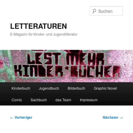
Zum
primären
Such
Inhalt
springen
LETTERATUREN
E-Magazin für Kinder- und Jugendliteratur
Hauptmenü
Kinderbuch
Jugendbuch
Bilderbuch
Graphic Novel
Comic
Sachbuch
das Team
Impressum
Beitragsnavigation
←
Vorheriger
Nächster
→