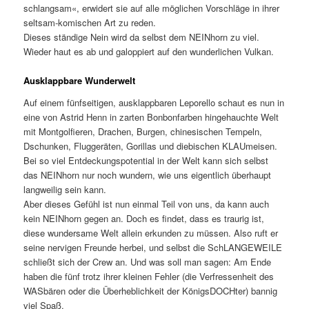
schlangsam«, erwidert sie auf alle möglichen Vorschläge in ihrer
seltsam-komischen Art zu reden.
Dieses ständige Nein wird da selbst dem NEINhorn zu viel.
Wieder haut es ab und galoppiert auf den wunderlichen Vulkan.
Ausklappbare Wunderwelt
Auf einem fünfseitigen, ausklappbaren Leporello schaut es nun in
eine von Astrid Henn in zarten Bonbonfarben hingehauchte Welt
mit Montgolfieren, Drachen, Burgen, chinesischen Tempeln,
Dschunken, Fluggeräten, Gorillas und diebischen KLAUmeisen.
Bei so viel Entdeckungspotential in der Welt kann sich selbst
das NEINhorn nur noch wundern, wie uns eigentlich überhaupt
langweilig sein kann.
Aber dieses Gefühl ist nun einmal Teil von uns, da kann auch
kein NEINhorn gegen an. Doch es findet, dass es traurig ist,
diese wundersame Welt allein erkunden zu müssen. Also ruft er
seine nervigen Freunde herbei, und selbst die SchLANGEWEILE
schließt sich der Crew an. Und was soll man sagen: Am Ende
haben die fünf trotz ihrer kleinen Fehler (die Verfressenheit des
WASbären oder die Überheblichkeit der KönigsDOCHter) bannig
viel Spaß.