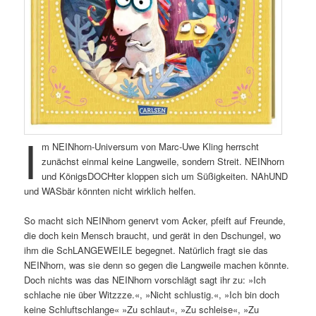
I
m NEINhorn-Universum von Marc-Uwe Kling herrscht
zunächst einmal keine Langweile, sondern Streit. NEINhorn
und KönigsDOCHter kloppen sich um Süßigkeiten. NAhUND
und WASbär könnten nicht wirklich helfen.
So macht sich NEINhorn genervt vom Acker, pfeift auf Freunde,
die doch kein Mensch braucht, und gerät in den Dschungel, wo
ihm die SchLANGEWEILE begegnet. Natürlich fragt sie das
NEINhorn, was sie denn so gegen die Langweile machen könnte.
Doch nichts was das NEINhorn vorschlägt sagt ihr zu: »Ich
schlache nie über Witzzze.«, »Nicht schlustig.«, »Ich bin doch
keine Schluftschlange« »Zu schlaut«, »Zu schleise«, »Zu