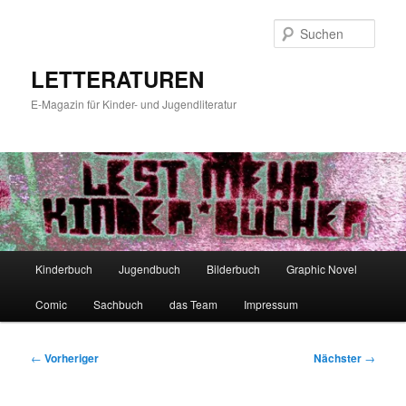
Zum
primären
Such
Inhalt
springen
LETTERATUREN
E-Magazin für Kinder- und Jugendliteratur
Hauptmenü
Kinderbuch
Jugendbuch
Bilderbuch
Graphic Novel
Comic
Sachbuch
das Team
Impressum
Beitragsnavigation
←
Vorheriger
Nächster
→