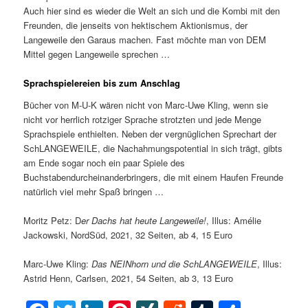
Auch hier sind es wieder die Welt an sich und die Kombi mit den
Freunden, die jenseits von hektischem Aktionismus, der
Langeweile den Garaus machen. Fast möchte man von DEM
Mittel gegen Langeweile sprechen …
Sprachspielereien bis zum Anschlag
Bücher von M-U-K wären nicht von Marc-Uwe Kling, wenn sie
nicht vor herrlich rotziger Sprache strotzten und jede Menge
Sprachspiele enthielten. Neben der vergnüglichen Sprechart der
SchLANGEWEILE, die Nachahmungspotential in sich trägt, gibts
am Ende sogar noch ein paar Spiele des
Buchstabendurcheinanderbringers, die mit einem Haufen Freunde
natürlich viel mehr Spaß bringen …
Moritz Petz: D
er Dachs hat heute Langeweile!
, Illus: Amélie
Jackowski, NordSüd, 2021, 32 Seiten, ab 4, 15 Euro
Marc-Uwe Kling:
Das NEINhorn und die SchLANGEWEILE
, Illus:
Astrid Henn, Carlsen, 2021, 54 Seiten, ab 3, 13 Euro