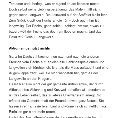
Teetasse und überlegt, was er eigentlich am liebsten macht.
Doch selbst seine Lieblingsbetätigung, das Malen, hilft nicht
gegen seine Langweile. Die Leinwand auf der Staffelei bleibt leer.
Zum Glück klopft der Fuchs an die Tür – doch auch ihm ist
langweilig. Der Dachs, ganz schlau, schlägt ihm vor, etwas zu
bauen, weil der Fuchs das doch am liebsten macht. Und das
Resultat? Genau: Langeweile.
Aktionismus nützt nichts
Ganz im Dachsstil tauchen nun nach und nach die anderen
Freunde vom Dachs auf, spielen alle Lieblingsspiele durch und
langweilen sich fürchterlich. Erst als die Maus auftaucht und eine
Augenklappe trägt, weil sie sich wehgetan hat, geht es der
Langeweile an den Kragen …
Es ist hier also nicht der gut gemeinte Aktionismus, der durch
Altbekanntes Ablenkung und Kurzweil schaffen will, sondern es
ist das Leben selbst, das zu etwas Unerwartetem anregt. So
erfindet die Gemeinschaft der Freunde etwas ganz Neues. Sie
lassen ihrer Fantasie feien Lauf und können sich schließlich vor
Einfällen gar nicht mehr retten.
Es ist das Aushalten-müssen der Langeweile – zumindest für