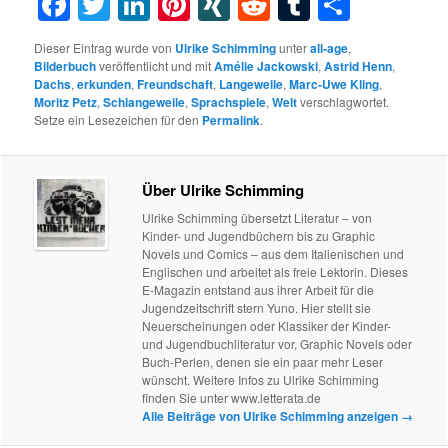
Facebook
Twitter
LinkedIn
Pinterest
XING
Reddit
Tumblr
Teilen
Dieser Eintrag wurde von
Ulrike Schimming
unter
all-age
,
Bilderbuch
veröffentlicht und mit
Amélie Jackowski
,
Astrid Henn
,
Dachs
,
erkunden
,
Freundschaft
,
Langeweile
,
Marc-Uwe Kling
,
Moritz Petz
,
Schlangeweile
,
Sprachspiele
,
Welt
verschlagwortet.
Setze ein Lesezeichen für den
Permalink
.
Über Ulrike Schimming
Ulrike Schimming übersetzt Literatur – von
Kinder- und Jugendbüchern bis zu Graphic
Novels und Comics – aus dem Italienischen und
Englischen und arbeitet als freie Lektorin. Dieses
E-Magazin entstand aus ihrer Arbeit für die
Jugendzeitschrift stern Yuno. Hier stellt sie
Neuerscheinungen oder Klassiker der Kinder-
und Jugendbuchliteratur vor, Graphic Novels oder
Buch-Perlen, denen sie ein paar mehr Leser
wünscht. Weitere Infos zu Ulrike Schimming
finden Sie unter www.letterata.de
Alle Beiträge von Ulrike Schimming anzeigen
→