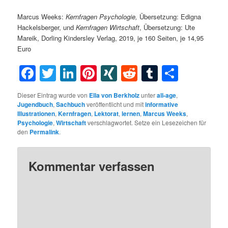
Marcus Weeks:
Kernfragen Psychologie,
Übersetzung: Edigna
Hackelsberger, und
Kernfragen Wirtschaft
, Übersetzung: Ute
Mareik, Dorling Kindersley Verlag, 2019, je 160 Seiten, je 14,95
Euro
Facebook
Twitter
LinkedIn
Pinterest
XING
Reddit
Tumblr
Teilen
Dieser Eintrag wurde von
Ella von Berkholz
unter
all-age
,
Jugendbuch
,
Sachbuch
veröffentlicht und mit
informative
Illustrationen
,
Kernfragen
,
Lektorat
,
lernen
,
Marcus Weeks
,
Psychologie
,
Wirtschaft
verschlagwortet. Setze ein Lesezeichen für
den
Permalink
.
Kommentar verfassen