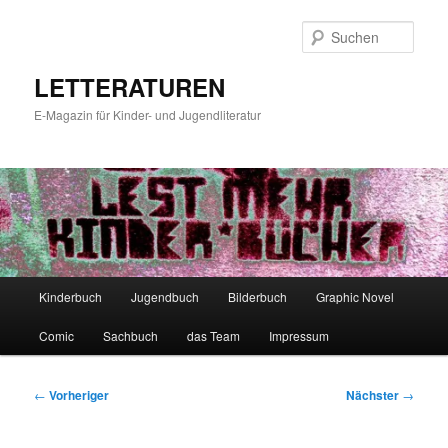
Zum
primären
Such
Inhalt
springen
LETTERATUREN
E-Magazin für Kinder- und Jugendliteratur
Hauptmenü
Kinderbuch
Jugendbuch
Bilderbuch
Graphic Novel
Comic
Sachbuch
das Team
Impressum
Beitragsnavigation
←
Vorheriger
Nächster
→