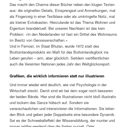
Das macht den Charme dieser Bücher neben den klugen Texten
aus: die originellen Details, Einsprengsel und Anmerkungen, mal
als Fingerzeig in einer Textblase oder als umkringelte Notiz, mal
als kleiner Extrakasten. Hierzulande ist das Thema Wohnen und
Eigentum brandaktuell. Bei unseren Nachbarn ist das kein
Problem: »In den Niederlanden ist fast ein Drittel des Wohnraums
im Besitz von Genossenschaften.«
Und in Fernost, im Staat Bhutan, wurde 1972 statt des
Bruttoinlandsprodukts ein Maß für das Buttoinlandsglück ins
Leben gerufen – arm, aber glücklich. Seitdem veröffentlichen
auch die Vereinten Nationen jedes Jahr den Weltglücksreport.
Grafiken, die wirklich informieren statt nur illustrieren
Und immer wieder wird deutlich, wie viel Psychologie in der
Wirtschaft steckt. Damit sind wir bei dem sogar noch besseren
der beiden Bände. Hier sind die Illustrationen nicht bloß illustrativ
und lockern das Ganze hübsch auf. Sondern sie
veranschaulichen und intensivieren die Informationen. Sie leiten
den Blick und geben jeder Doppelseite eine besondere Dynamik.
Sei es der Schneeballeffekt der Wissensbildung, der munter und
immer größer werdend über die Seiten purzelt. Oder