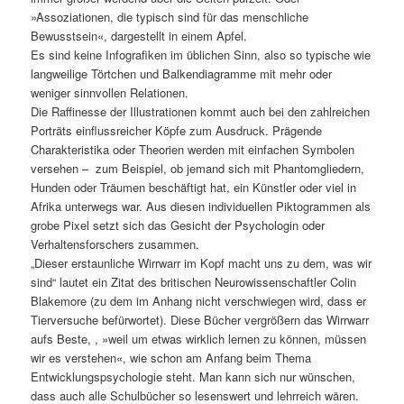
»Assoziationen, die typisch sind für das menschliche
Bewusstsein«, dargestellt in einem Apfel.
Es sind keine Infografiken im üblichen Sinn, also so typische wie
langweilige Törtchen und Balkendiagramme mit mehr oder
weniger sinnvollen Relationen.
Die Raffinesse der Illustrationen kommt auch bei den zahlreichen
Porträts einflussreicher Köpfe zum Ausdruck. Prägende
Charakteristika oder Theorien werden mit einfachen Symbolen
versehen – zum Beispiel, ob jemand sich mit Phantomgliedern,
Hunden oder Träumen beschäftigt hat, ein Künstler oder viel in
Afrika unterwegs war. Aus diesen individuellen Piktogrammen als
grobe Pixel setzt sich das Gesicht der Psychologin oder
Verhaltensforschers zusammen.
„Dieser erstaunliche Wirrwarr im Kopf macht uns zu dem, was wir
sind“ lautet ein Zitat des britischen Neurowissenschaftler Colin
Blakemore (zu dem im Anhang nicht verschwiegen wird, dass er
Tierversuche befürwortet). Diese Bücher vergrößern das Wirrwarr
aufs Beste, , »weil um etwas wirklich lernen zu können, müssen
wir es verstehen«, wie schon am Anfang beim Thema
Entwicklungspsychologie steht. Man kann sich nur wünschen,
dass auch alle Schulbücher so lesenswert und lehrreich wären.